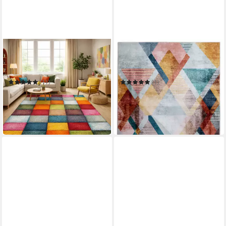
OTTO HOME
GINO FALCONE
Teppich Bond
Teppich Rachele GF-088
Mehrere Größen
Mehrere Größen
(11)
(1)
ab 17,99 €
ab 32,90 €
UVP
29,99 €
UVP
55,00 €
nur diesen Monat
-40%
-40%
in 5-6 Werktagen bei dir
in 2-4 Werktagen bei dir