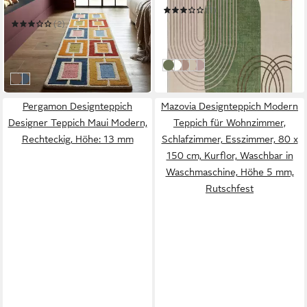
Mehrere Größen
(1)
ab 54,99 €
UVP
95,35 €
(2)
ab 99,99 €
UVP
133,00 €
-42%
-25%
in 4-5 Werktagen bei dir
Ecru Bunte Grün / P7BM
Weiß Ecru Graphit Grün / P8
Beige Graphit Creme Grau /
Ecru Violett Rosa / P7AM
Beige Ecru Violett Rosa 
in 6-8 Werktagen bei dir
bunt
blau
Pergamon Designteppich
Mazovia Designteppich Modern
Designer Teppich Maui Modern,
Teppich für Wohnzimmer,
Rechteckig, Höhe: 13 mm
Schlafzimmer, Esszimmer, 80 x
150 cm, Kurflor, Waschbar in
Waschmaschine, Höhe 5 mm,
Rutschfest