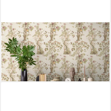
A.S. CRÉATION
Vliestapete Florale Mustertapete Schmetterlinge bunte Farben,
strukturiert, botanisch, (1 St)
ab 21,33 €
UVP
45,95 €
(4,00 €/ 1 qm)
-54%
lieferbar - in 4-5 Werktagen bei dir
+2