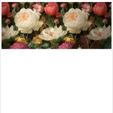
LIVING WALLS
Fototapete The Wall 4 Flowers – Üppige Rosenblüten Vlies-
Fototapete, leicht strukturiert, floral, matt, botanisch, (1 St),
Üppige Rosenblüten mit natürlicher Tiefenwirkung
53,99 €
lieferbar - in 4-5 Werktagen bei dir