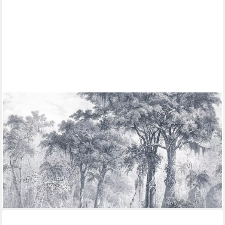
RASCH
Fototapete Landschaftsmotiv - Vliestapete Weiß Creme,
Vintage-Optik, (1 Rolle, 1 St., 2,65 m x 3,18 m), gute
Lichtbeständigkeit, feucht abwischbar, restlos abziehbar
ab 80,99 €
UVP
133,50 €
(9,61 €/ 1 qm)
-39%
lieferbar - in 2-3 Werktagen bei dir