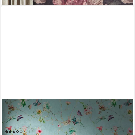
LIVING WALLS
Fototapete The Wall, glatt, floral, animal print, geblümt,
Fototapete Blume Tapete Landhaus Türkis Tapeten Wohnzimmer
Design Büro
(2)