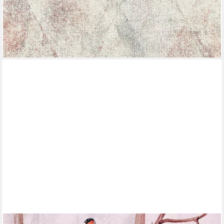
Lichtbeständigkeit, feucht abwischbar, restlos abziehbar
ab 19,99 €
UVP
32,95 €
(3,75 €/ 1 qm)
-39%
lieferbar - in 2-3 Werktagen bei dir