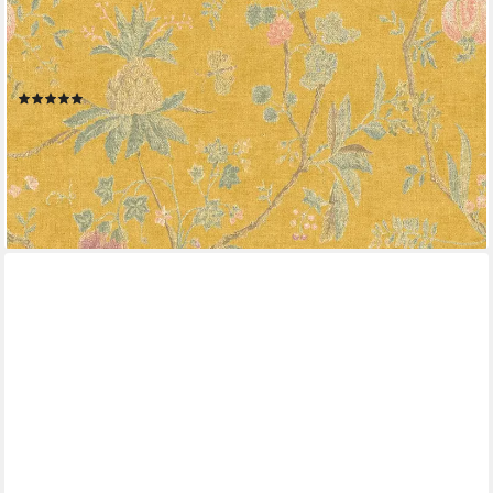
LIVING WALLS
Vliestapete Paradise Garden, leicht strukturiert, floral, geblümt,
Floral Tapete Blumen Tapeten Wohnzimmer Schlafzimmer Küche
Flur Design
(5)
ab 22,64 €
UVP
70,95 €
(4,25 €/ 1 qm)
-68%
lieferbar - in 4-5 Werktagen bei dir