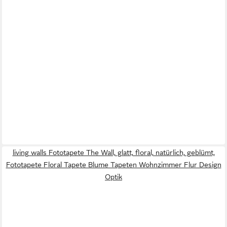
living walls Fototapete The Wall, glatt, floral, natürlich, geblümt,
Fototapete Floral Tapete Blume Tapeten Wohnzimmer Flur Design
Optik