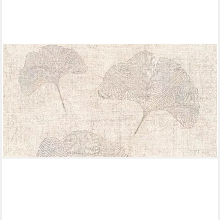
LIVING WALLS
Vliestapete Borneo, leicht strukturiert, floral, Motiv, botanisch,
Floral Tapete Blumen Metallic Tapeten Wohnzimmer
Schlafzimmer Design
ab 32,37 €
UVP
57,95 €
(6,07 €/ 1 qm)
-44%
lieferbar - in 4-5 Werktagen bei dir