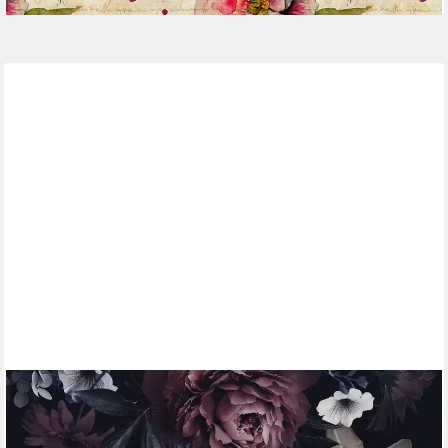
LIVING WALLS
Fototapete The Wall, glatt, floral, natürlich, geblümt, Fototapete
Floral Tapete Blume Tapeten Wohnzimmer Design Kinderzimmer