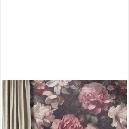
LIVING WALLS
Fototapete The Wall 4 Flowers – Großformatige Blüten Vlies-
Fototapete, leicht strukturiert, floral, matt, botanisch, (1 St),
Großformatige Blüten mit natürlicher Tiefenwirkung
53,99 €
lieferbar - in 4-5 Werktagen bei dir