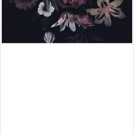
(2)
ab 46,88 €
UVP
98,95 €
(4,40 €/ 1 qm)
-53%
lieferbar - in 4-5 Werktagen bei dir