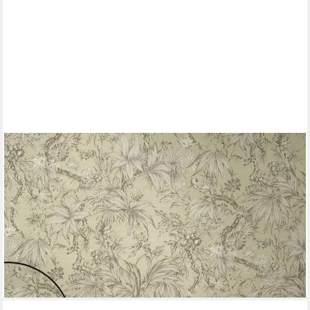
A.S. CRÉATION
Vliestapete Dschungel-Tapete in verschiedenen Farben
botanisch, strukturiert, botanisch, (1 St)
ab 21,33 €
UVP
41,95 €
(4,00 €/ 1 qm)
-49%
lieferbar - in 4-5 Werktagen bei dir