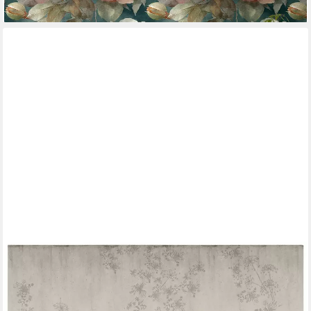
lieferbar - in 4-5 Werktagen bei dir
VTWONEN
Fototapete Wild Flower Beton, glatt, geblümt, 280x300 cm
153,66 €
(18,29 €/ 1 qm)