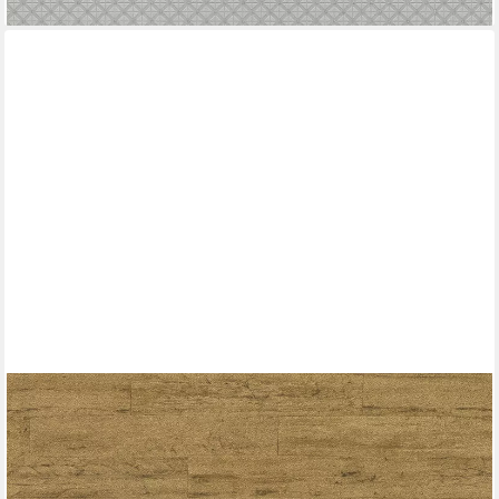
RASCH
Vliestapete Holzoptik - Vinyltapete Gold, Holzoptik, Naturoptik,
Vintage-Optik, (1 Rolle, 1 St., 10,05 m x 0,53 m), gute
Lichtbeständigkeit, feucht abwischbar, restlos abziehbar
ab 24,99 €
UVP
41,45 €