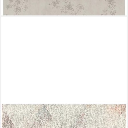
lieferbar - in 2-3 Werktagen bei dir
RASCH
Vliestapete Rauten - Vliestapete Beige Rot, Industrial-Optik, 3D-
Optik, Vintage-Optik, (1 Rolle, 1 St., 10,05 m x 0,53 m), gute