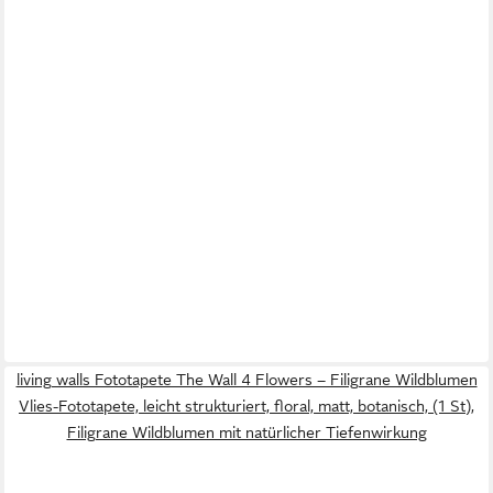
living walls Fototapete The Wall 4 Flowers – Filigrane Wildblumen
Vlies-Fototapete, leicht strukturiert, floral, matt, botanisch, (1 St),
Filigrane Wildblumen mit natürlicher Tiefenwirkung