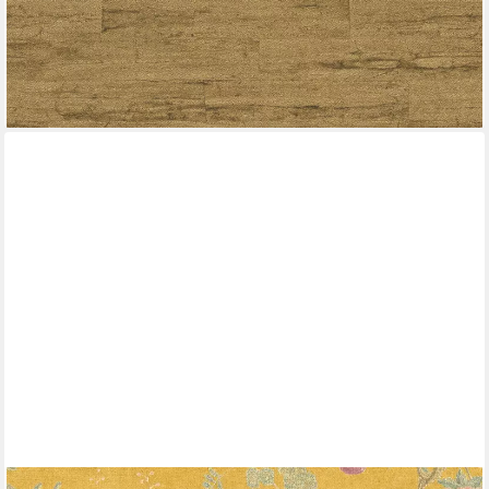
(4,69 €/ 1 qm)
-40%
lieferbar - in 2-3 Werktagen bei dir
+1