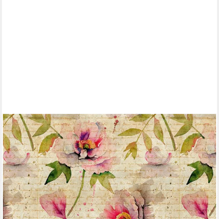
LIVING WALLS
Fototapete The Wall, glatt, floral, natürlich, geblümt, Fototapete
Vintage Tapete Blume Tapeten Wohnzimmer Design
Kinderzimmer
ab 47,89 €
UVP
98,95 €
(4,50 €/ 1 qm)
-52%
lieferbar - in 4-5 Werktagen bei dir