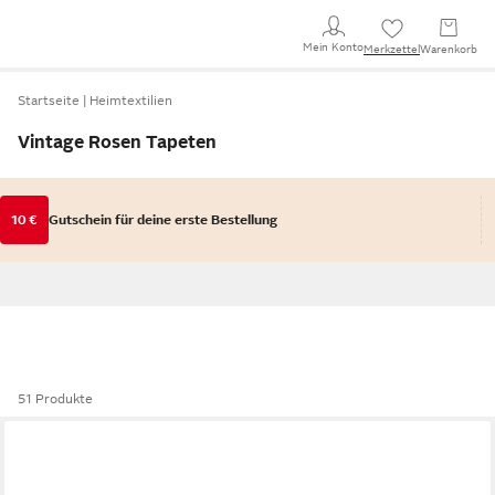
Mein Konto
Merkzettel
Warenkorb
Startseite
Heimtextilien
Vintage Rosen Tapeten
10 €
Gutschein für deine erste Bestellung
51 Produkte