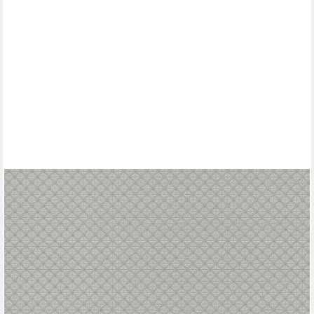
RASCH
Vliestapete Grafisches Muster - Vliestapete Grau Silber,
Glanzeffekt, Vintage-Optik, (1 Rolle, 1 St., 10,05 m x 0,53 m),
gute Lichtbeständigkeit, feucht abwischbar, restlos abziehbar
ab 18,99 €
UVP
30,45 €
(3,56 €/ 1 qm)
-38%
lieferbar - in 2-3 Werktagen bei dir