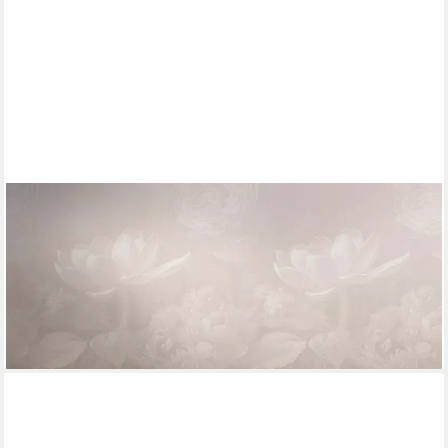
LIVING WALLS
Fototapete The Wall 4 Flowers – Malerische Blumenblüten Vlies-
Fototapete, leicht strukturiert, floral, matt, botanisch, (1 St),
Malerische Blumenblüten mit natürlicher Tiefenwirkung
53,99 €
lieferbar - in 4-5 Werktagen bei dir