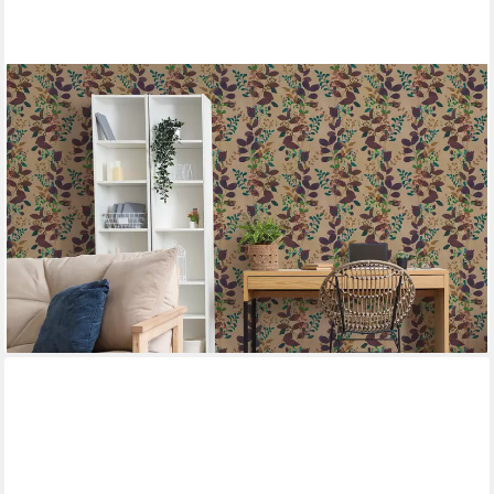
A.S. CRÉATION
Vliestapete Pintwalls III Feder-Tapete Vintage, strukturiert,
neutral, (1 St), Feine Federzeichnung, natürlicher Look - Schlaf-,
Wohnzimmer, Flur
19,99 €
UVP
42,95 €
(3,75 €/ 1 qm)
-53%
lieferbar - in 4-5 Werktagen bei dir