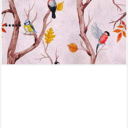
LIVING WALLS
Fototapete The Wall, glatt, floral, Wald, animal print, Fototapete
Vögel Tapete Landhaus Tapeten Wohnzimmer Design
Wandtapete
(2)
ab 26,35 €
UVP
43,95 €
(5,65 €/ 1 qm)
-40%
lieferbar - in 4-5 Werktagen bei dir