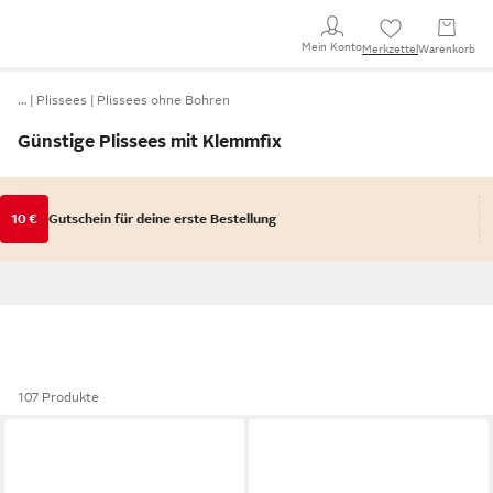
Mein Konto
Merkzettel
Warenkorb
…
Plissees
Plissees ohne Bohren
Günstige Plissees mit Klemmfix
10 €
Gutschein für deine erste Bestellung
107 Produkte