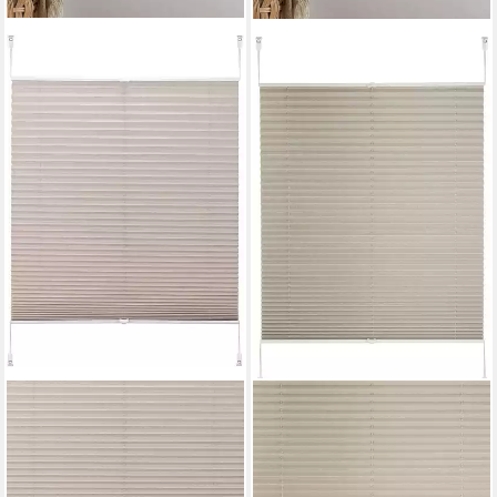
OTTO HOME
OTTO HOME
Plissee WILLA, Lichtschutz,
Plissee Willa, verdunkelnd,
ohne Bohren, verspannt,
ohne Bohren, verspannt,
Klemmfix, NEUHEIT in
Klemmfix, NEUHEIT in