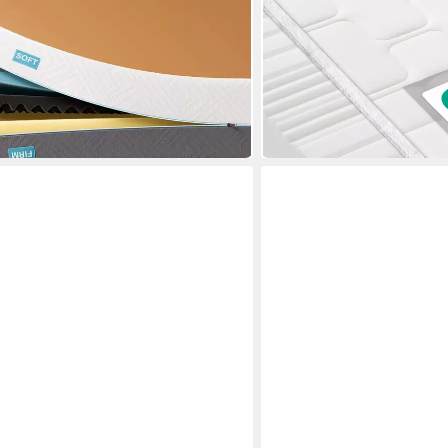
7-Zonen Matratze mit Bambuskohle-
Kaltschaummatratze Grand
wie im Luxus Urlaub
Mehrere Größen
ab 166,99 €
 €
UVP
449,00 €
-63%
in 4-5 Werktagen bei dir