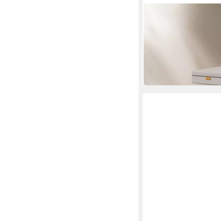
EMMA
Kaltschaummatratze 
90x200 cm, 140x200 
Mehrere Größen
ab 159,00 €
UVP
257,13
-38%
in 6-8 Werktagen bei dir