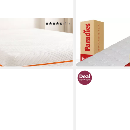
(14)
PARADIES
 7 Zonen Wendematratze, Matratze
Kaltschaummatratze Neuhe
ug
Testsieger Stiftung Waren
Mehrere Größen
ab 195,46 €
 €
UVP
369,00 €
-47%
in 4-5 Werktagen bei dir