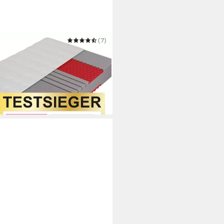
(7)
it: Paradies Prolife Supreme,
test