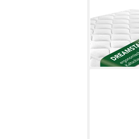
DREAMSTAR
Kaltschaummatratze 7
90x190 90x200 120x
ab 109,99 €
in 3-4 Werktagen bei dir