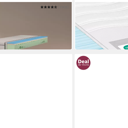
(2305)
BECO
Emma One, 7 Zonen Matratze
Kaltschaummatratze High 
cm & weitere Größen
im Luxus-Hotel
Mehrere Größen
ab 151,99 €
 €
UVP
349,00 €
-56%
in 4-5 Werktagen bei dir