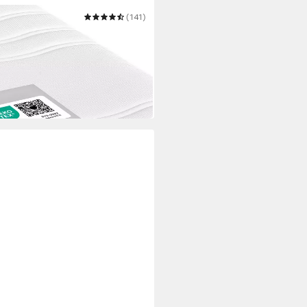
(141)
Relax ergonomischer Schlaf wie