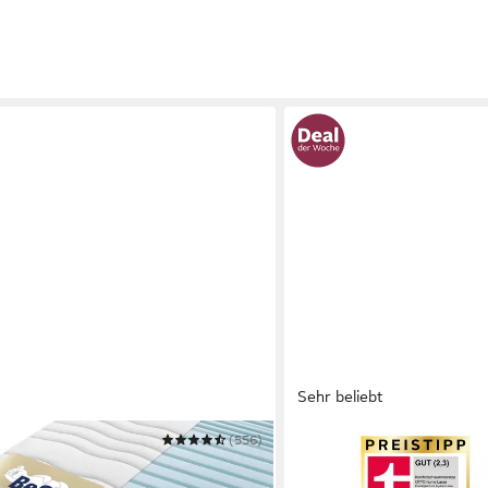
Sehr beliebt
(556)
OTTO HOME
ze Grand Majestic GOLD
Komfortschaummatratze L
xklusive Schlafqualität
140x200 cm & weitere Grö