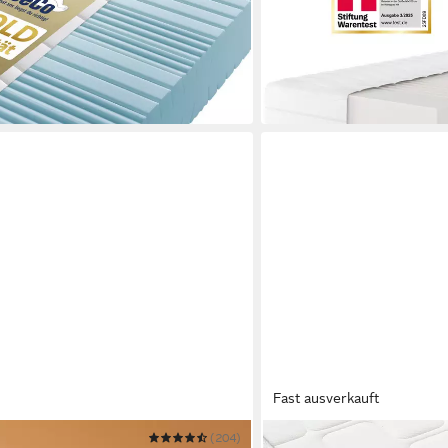
Mehrere Größen
ab 159,99 €
0 €
UVP
419,00 €
nur bis Dienstag
-62%
in 2-3 Werktagen bei dir
Fast ausverkauft
(204)
BECO