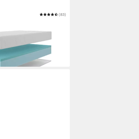
(83)
n, Matratze 90x200 cm,
ößen