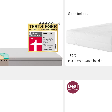
Sehr beliebt
(27)
OTTO HOME
ze max foam by fan, 5 Zonen
Kaltschaummatratze Torn
 140x200 & weitere Größen
weitere Größen, atmungsa
Mehrere Größen
ab 189,99 €
UVP
439,00 €
nur bis Dienstag
-57%
in 3-4 Werktagen bei dir