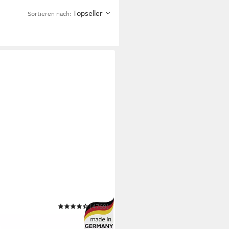
Topseller
Sortieren nach:
(4769)
asse, Matratze 90x200 cm,
ßen, in H2-H4