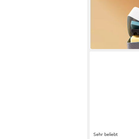
Kaltschaummatratze 
Memory-Schaum
Mehrere Größen
ab 109,99 €
UVP
499,99
nur bis Dienstag
-78%
in 5-6 Werktagen bei dir
Sehr beliebt