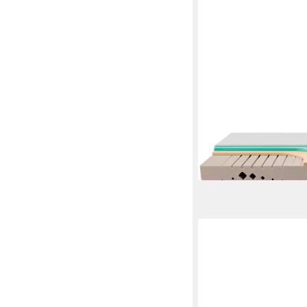
FAN
Komfortschaummatrat
Matratze 90x200 cm,
Mehrere Größen
ab 377,95 €
lieferbar in 6 Wochen