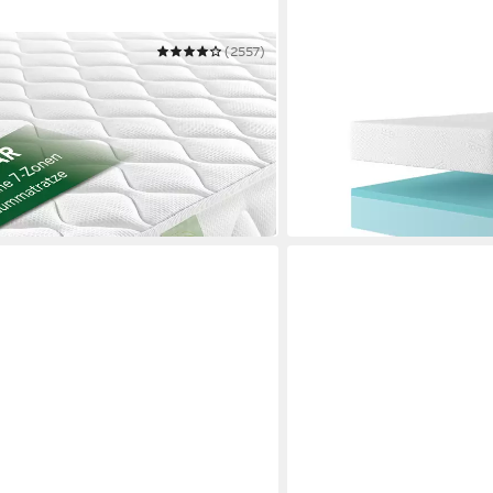
(2557)
OTTO HOME
-Zonen - zwei Liegeseiten - 80x200
Gelschaummatratze Knive
200 140x200
140x200 cm & weitere Gr
Mehrere Größen
ab 119,99 €
UVP
249,00 €
nur bis Dienstag
-52%
in 3-4 Werktagen bei dir