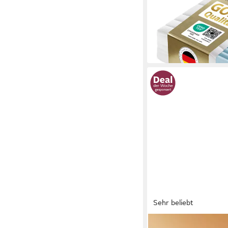
Mehrere Größen
ab 295,49 €
UVP
599,0
-51%
in 6-7 Werktagen bei dir
Sehr beliebt
CHICASA