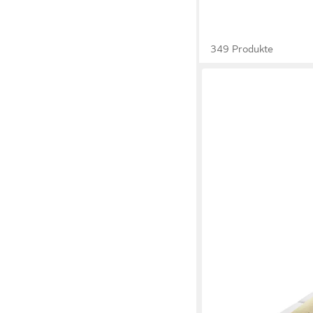
349 Produkte
BECO
Komfortschaummatrat
Komfortmatratze für e