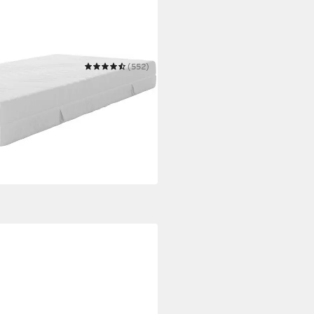
(552)
by, 90x200 cm, 140x200 cm &
ktiv