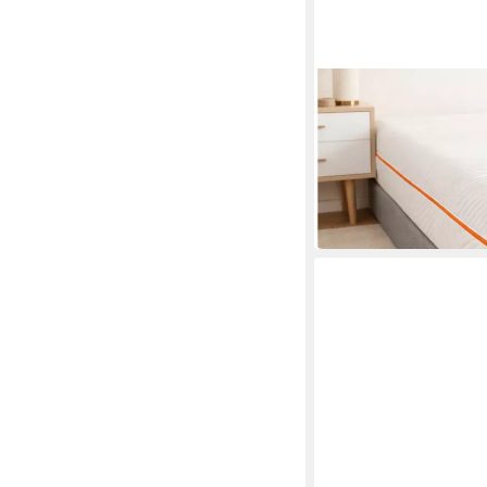
POINTHOME
Kaltschaummatratze,
Sale, Waschbarer Bez
Mehrere Größen
ab 190,00 €
UVP
315,00
-40%
in 2-3 Werktagen bei dir