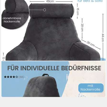
ELONEO
Rückenkissen mit Armlehnen für Bett & Sofa
(66)
39,99 €
UVP
69,99 €
-43%
in 2-3 Werktagen bei dir