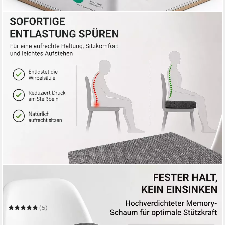
STOFFSCHMIEDE
Sitzkissen Sitzerhöhung - orthopädisches Sitzkissen mit
Memory Foam - 40x40x10cm
(5)
16,99 €
UVP
19,99 €