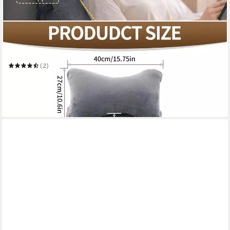
YOUYIJIA
Rückenkissen Lesekissen Bett Erwachsene mit Armlehnen
Rückenkissen Nackenrolle Grau
(2)
35,19 €
UVP
65,99 €
(3,52 €/ 1 Stk)
-47%
in 6-7 Werktagen bei dir