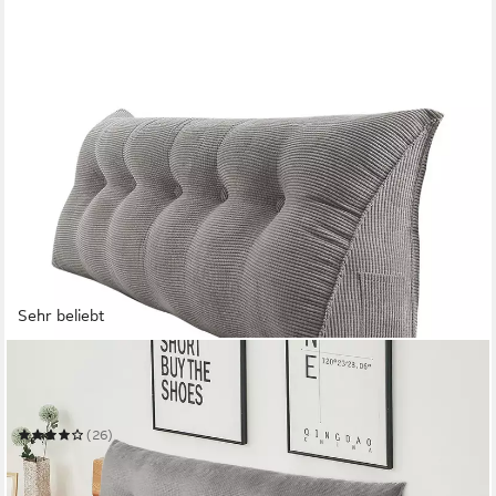
Sehr beliebt
JEOBEST
Rückenkissen Keilkissen mit waschbarem Bezug,
Rückenstützkissen
(26)
ab 39,99 €
UVP
136,00 €
-71%