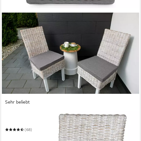
Sehr beliebt
SUNNYPILLOW
Stuhlkissen 4er Set Stuhlkissen 40 x 45 x 5cm
(68)
59,72 €
74,65 €