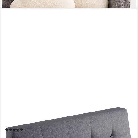
SUNNYPILLOW
Rückenkissen Palettenkissen gesteppt Rückenkissen
120x40x20/10cm, Grau
(23)
46,71 €
58,38 €