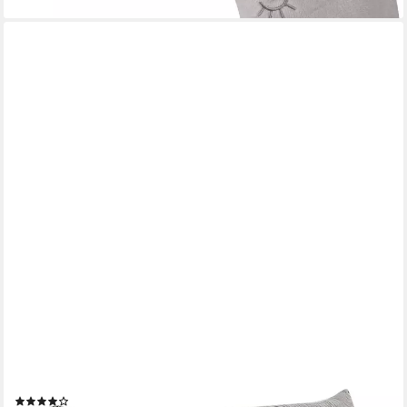
JEOBEST
Rückenkissen Keilkissen mit waschbarem Bezug,
Rückenstützkissen, Versch. Größen, Ideal zum Anlehnen im Bett,
Lang 1.2/1.4/1.6/1.8/2M
(26)