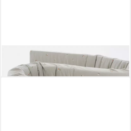
TRÄUMELAND
Bettrolle
47,16 €
lieferbar - in 6-8 Werktagen bei dir