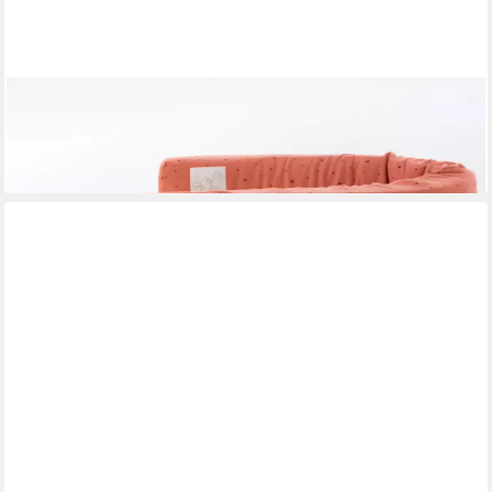
TRÄUMELAND
Bettrolle
ab 33,19 €
lieferbar - in 6-8 Werktagen bei dir