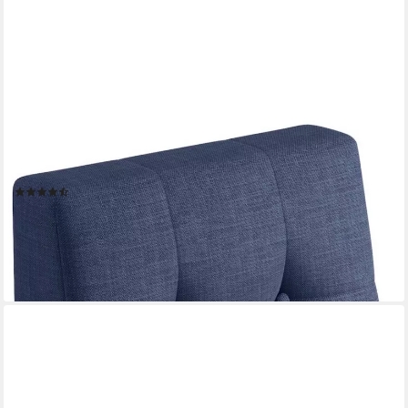
SUNNYPILLOW
Rückenkissen Palettenkissen gesteppt Seitenkissen
60x40x20/10cm, Blau
(22)
34,04 €
42,54 €
-20%
lieferbar - in 5-6 Werktagen bei dir
+6