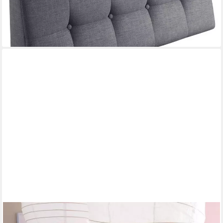
-20%
lieferbar - in 5-6 Werktagen bei dir
+6
TICAA