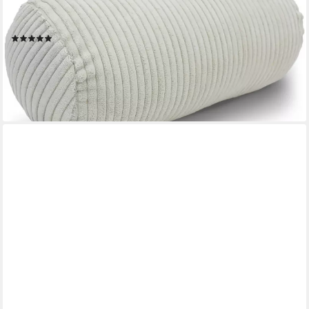
- Kissenrolle weich, 1-tlg., inkl. Bezug, maschinenwaschbar,
Reißverschluss, formstabil
(70)
13,99 €
19,99 €
-30%
lieferbar - in 4-5 Werktagen bei dir
+8