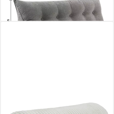
ab 45,99 €
UVP
122,00 €
-62%
lieferbar - in 5-6 Werktagen bei dir
AMILIAN
Nackenrolle 15x40 cm Nackenkissen Sofa - Bettrolle Cord-Optik