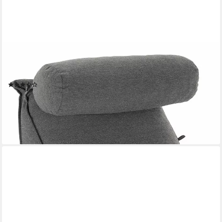
ELONEO
Rückenkissen mit Nackenrolle für Bett & Sofa, 55x50x30cm,
waschbarer Bezug
(42)
44,99 €
UVP
59,99 €
-25%
lieferbar - in 3-4 Werktagen bei dir