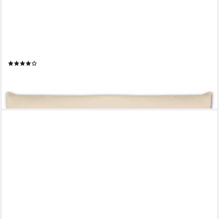
BESTLIVINGS
Seitenschläferkissen Stillkissen, Seitenschläfer Kissen, viele
Farben - Körperkissen
(37)
ab 7,49 €
lieferbar - in 4-5 Werktagen bei dir
+9