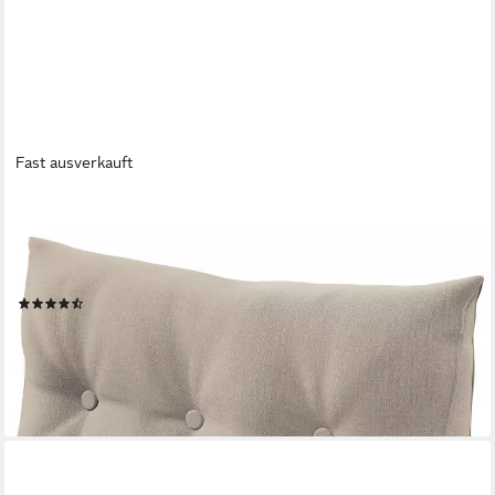
Fast ausverkauft
ELONEO
Rückenkissen Keilkissen für Bett und Sofa, Lesekissen mit
praktischem Seitenfach, 1-tlg., mit praktischem Seitenfach,
Lesekissen, mit waschbarem Bezug
(57)
ab 36,99 €
UVP
53,99 €
-31%
lieferbar - in 3-4 Werktagen bei dir