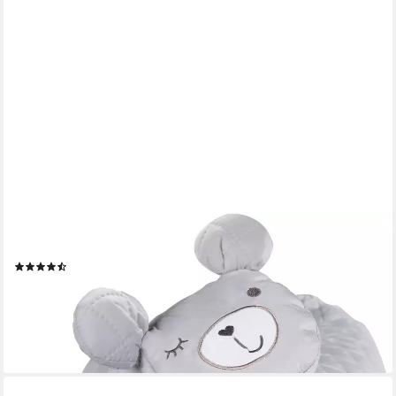
ROBA®
Nestchenschlange style, Sammy, grau
(21)
29,90 €
UVP
34,90 €
-14%
lieferbar - in 4-5 Werktagen bei dir