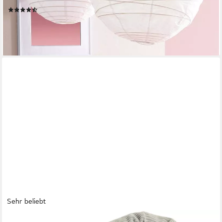
Nackenrolle, 1-tlg.
(91)
49,99 €
lieferbar - in 6-8 Werktagen bei dir
Sehr beliebt
AMILIAN