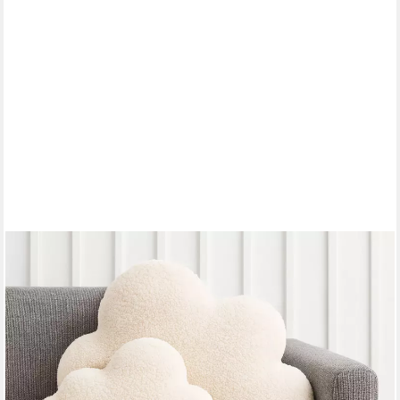
BABEES
Dekokissen DEKOKISSEN Boucle Kuschelkissen Herz Wolke
GROß 40x25, XXL 60x35 cm, Wolkenkissen Deko Kissen
Geschenk Baby Kinderzimmer Babyshower
25,99 €
UVP
29,99 €
-13%
lieferbar - in 3-4 Werktagen bei dir
+3