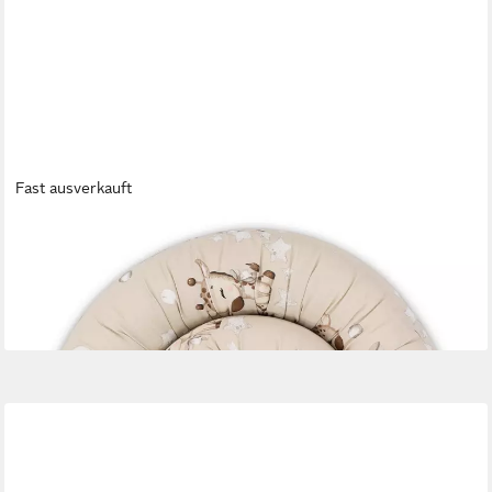
Fast ausverkauft
AMAZINGGIRL
Sofakissen XXL Bettschlange Bettkissen Stillkissen
Bettkantenschutz 400 cm
45,99 €
lieferbar - in 4-5 Werktagen bei dir