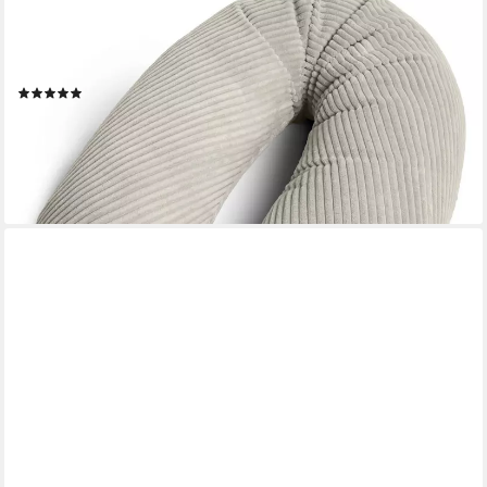
Stillkissen XXL 170 cm Schwangerschaftskissen
Seitenschläferkissen U-Form, Set, mit Bezug, Cord-Optik,
geräuscharm, Made in EU
(54)
28,99 €
39,99 €
-28%
lieferbar - in 4-5 Werktagen bei dir
+8