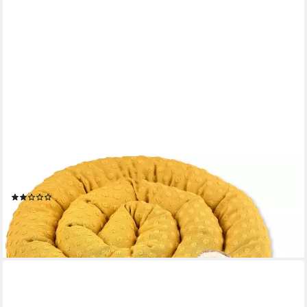
STERNTALER®
Bettnestchen Nestchenschlange Ben
(1)
ab 19,99 €
UVP
39,99 €
-50%
lieferbar - in 4-5 Werktagen bei dir