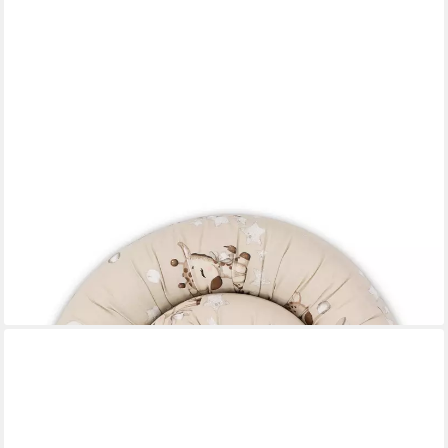
AMAZINGGIRL
Sofakissen XXL Bettschlange Bettkissen Stillkissen
Bettkantenschutz 150 cm
27,99 €
lieferbar - in 4-5 Werktagen bei dir