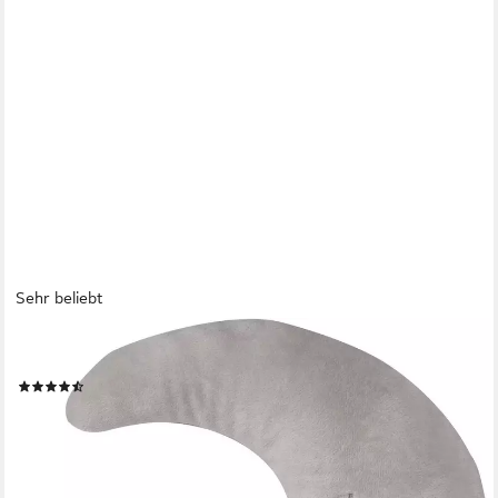
Sehr beliebt
ROBA®
Babykissen Lil Cuties, Mond
(42)
ab 14,72 €
UVP
19,90 €
-26%
lieferbar - in 2-3 Werktagen bei dir