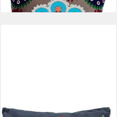
-63%
in 3-4 Werktagen bei dir
CASA MORO
Dekokissen Boho Chic Kissen Livia 40x40 Blumen bestickt mit