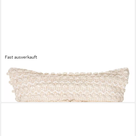
Fast ausverkauft
ATMOSPHERA CRÉATEUR D'INTÉRIEUR
Dekokissen Dekokissen Cot Sand, Baumwolle, Boho, 40 x 40 cm
25,99 €
UVP
33,99 €
-24%
in 4-5 Werktagen bei dir