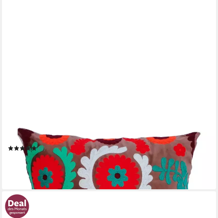
CASA MORO
Dekokissen Orientalisches Samtkissen Maya 40x40 cm mit
Füllung
(1)
9,00 €
24,00 €
-63%
in 3-4 Werktagen bei dir