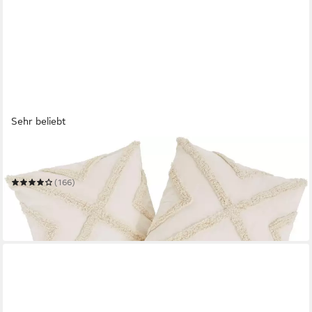
Sehr beliebt
LEGER HOME BY LENA GERCKE
Dekokissen Sidonie
(166)
ab 17,99 €
UVP
26,99 €
-33%
in 2-3 Werktagen bei dir