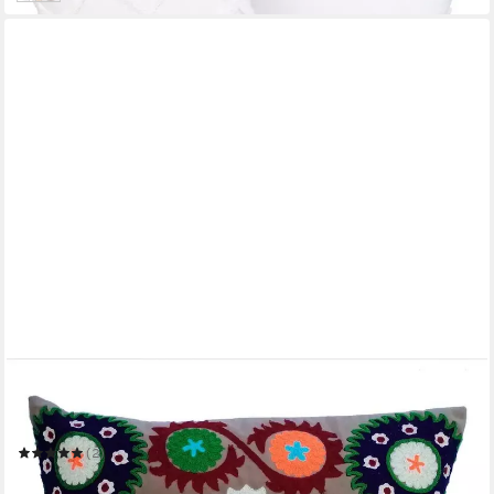
CASA MORO
Dekokissen Mandala Kissen Dana 40x40 cm mit Füllung
quadratisch
(2)
9,00 €
24,00 €