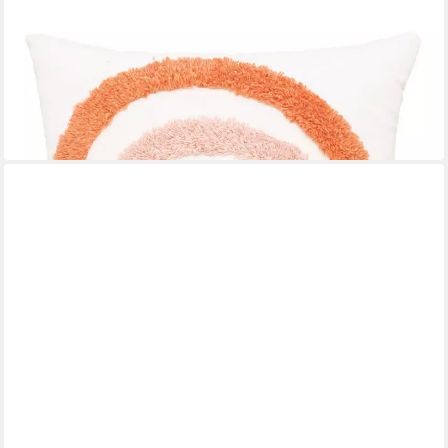
ATMOSPHERA CRÉATEUR D'INTÉRIEUR
Dekokissen Dekokissen Regenbogen, 100% Baumwolle, 40 x 40
cm
25,99 €
UVP
33,99 €
-24%
lieferbar in 3 Wochen