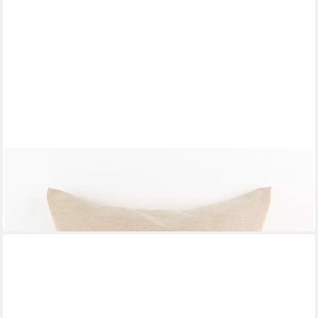
SCHÖNER LEBEN.
Dekokissen Outdoor Kissenhülle Beige wetterfest weich
Mehrere Größen
ab 29,00 €
in 6-7 Werktagen bei dir