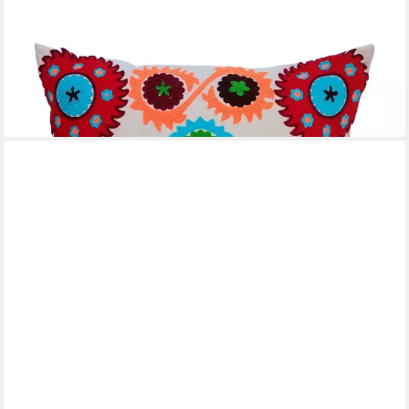
CASA MORO
Dekokissen Mandala Samtkissen Kera 40x40 cm mit Füllung,
Boho Kissen bestickt
9,00 €
24,00 €
-63%
in 3-4 Werktagen bei dir