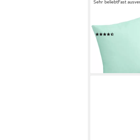
Sehr beliebt
Fast ausve
OTTO HOME
Dekokissen Parry Micro
Kissenhüllen ohne Fül
(330)
11,49 €
lieferbar - in 1-2 Werktag
+5