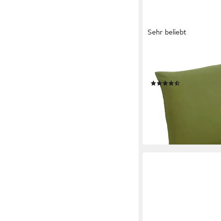
Sehr beliebt
OTTO HOME
Dekokissen Raja, einfa
40 cm, 2er-Set, Mikro
(765)
11,99 €
lieferbar - in 1-2 Werktag
+7