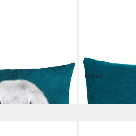
GÖZZE
 Türkis, Mit Füllkissen, 40x40cm
Dekokissen Muri, in vielen
(52)
ab 29,99 €
en bei dir
lieferbar - in 6-8 Werktagen be
+15