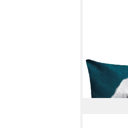
ARTPILO
Dekokissen Kaninchen,
42,00 €
lieferbar - in 2-3 Werktag