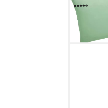
Kissenhüllen ohne Fül
(330)
ab 8,99 €
UVP
11,99 €
-25%
lieferbar - in 1-2 Werktag
+5