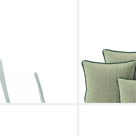
AMILIAN
CHARM türkis 40x40x4 cm Bio-
Dekokissen Sofakissen 4er
er zum Fixieren
2x 35x45 cm, Hotelverschl
39,99 €
55,99 €
en bei dir
-29%
lieferbar - in 3-4 Werktagen be
+8