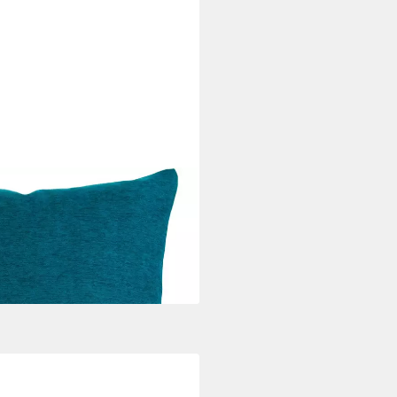
 Unifarben
i dir