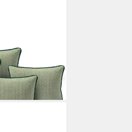
 Set mit Füllung 2x 40x40 cm +
uss Sofakissen Zierkissen
i dir