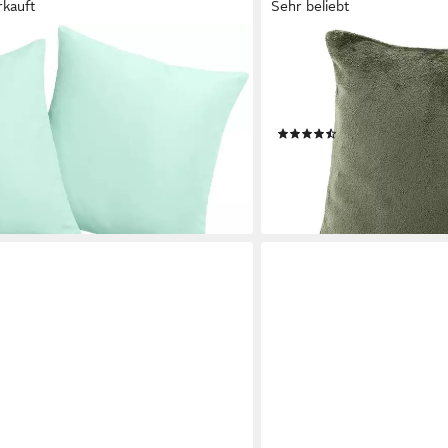
rkauft
Sehr beliebt
HEIMTEXLAND
faser, 2-er Set, unifarben,
Dekokissen Flanell Soft K
lung, mit Reißverschluss
super weich und flauschig,
atmungsaktiv
(74)
ab 6,99 €
lieferbar - in 2-3 Werktagen be
en bei dir
+16