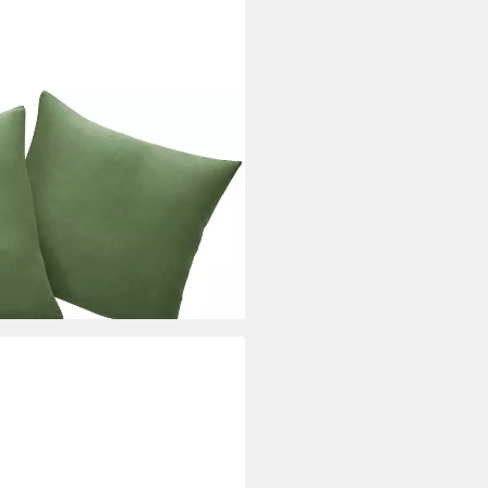
, einfarbig, Kissenhüllen ohne
i dir