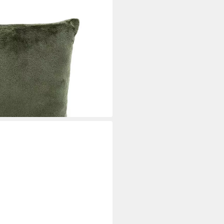
uschelkissen Plüsch Kissenbezug,
 Allergiker geeignet,
i dir