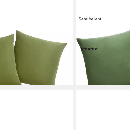
Sehr beliebt
BRUNO BANANI
rbig, Kissenhüllen ohne Füllung, 40 x
Dekokissen Lagan, 2-er Set
faser
Füllung, 40 x 40 cm
(281)
11,99 €
en bei dir
lieferbar - in 1-2 Werktagen be
+1