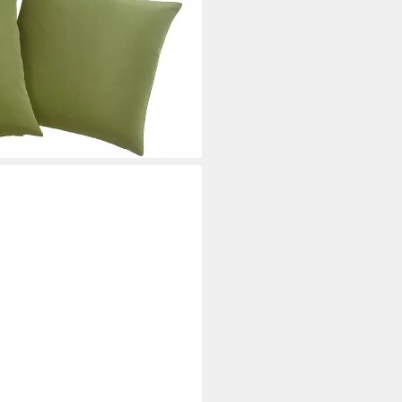
r
i dir