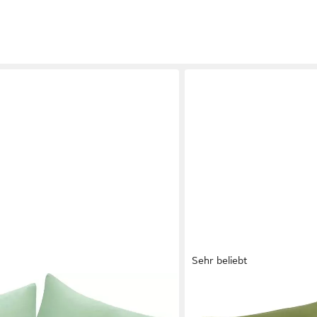
Sehr beliebt
OTTO HOME
faser, 2-er Set, unifarben,
Dekokissen Raja, einfarbig