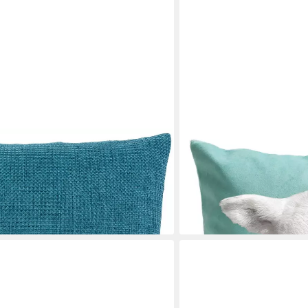
ARTPILO
vielen Farben
Dekokissen Lamm, Türkis, 
49,00 €
lieferbar - in 2-3 Werktagen be