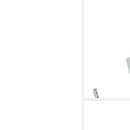
TRANQUILLO
Sitzkissen BLOSSOM 
Baumwoll-Bezug Bänd
19,90 €
lieferbar - in 3-4 Werktag