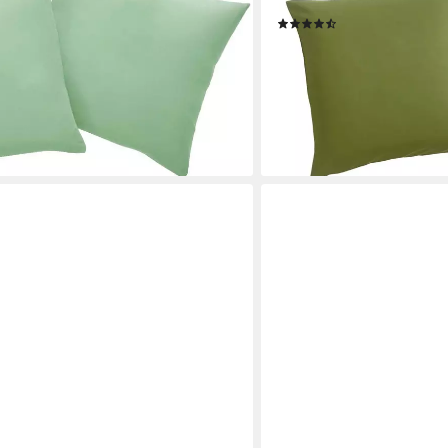
lung, mit Reißverschluss
40 cm, 2er-Set, Mikrofase
(765)
11,99 €
lieferbar - in 1-2 Werktagen be
+7
en bei dir