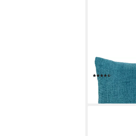
GÖZZE
Dekokissen Dallas, in 
(409)
ab 19,99 €
lieferbar in 2 Wochen
+18