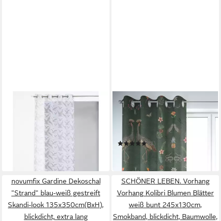
NOVUMFIX
SCHÖNER LEBEN.
Gardine Ösengardine mit
Vorhang Vorhang Samt
Druck, Vögel beige oder blau,
Tropical Vögel Blumen grün
12,90 €
Ösen 140x240cm(BxH)
bunt 245cm
19,90 €
140 x 245 cm
B/H
-35%
(1)
155,00 €
in 9-11 Werktagen bei dir
lieferbar in 4 Wochen
novumfix Gardine Dekoschal
SCHÖNER LEBEN. Vorhang
"Strand" blau-weiß gestreift
Vorhang Kolibri Blumen Blätter
Skandi-look 135x350cm(BxH),
weiß bunt 245x130cm,
blickdicht, extra lang
Smokband, blickdicht, Baumwolle,