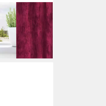
XL
ang Samtvorhänge 2 stk.
rot 175 x 140 cm Samt (2 St),
t
8,99 €
rbar - in 5-6 Werktagen bei dir