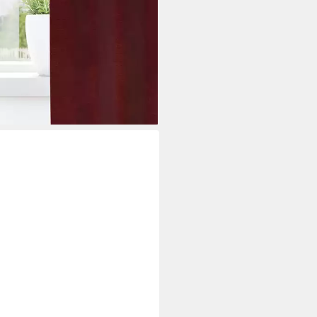
 Samt
0,99 €
rbar - in 5-6 Werktagen bei dir