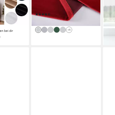
lickdicht
blickdicht Blackout Paneelwagen
St),
ab 3
bar 20357
203571-2-o
liefe
(3)
38,99 €
€
lieferbar - in 6-8 Werktagen bei dir
+6
en bei dir