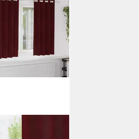
XL
ang Verdunkelungsvorhänge 2
 Weinrot 140 x 175 cm Samt (2