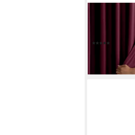
AMELIAHOME
Gardine Gardine Ösen
Raffhalter Samt Ösen
Verdunkelnd (1 St), Ös
Raffhalter
(1)
30,90 €
lieferbar - in 5-6 Werktag
+14