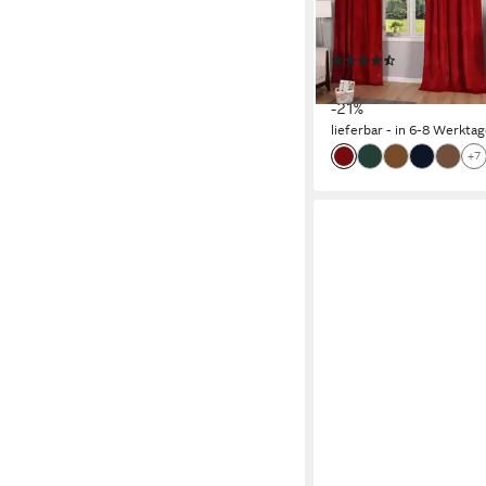
Samt, »Milano« Samt b
Tunneldurchzug kürz
(39)
ab 36,99 €
UVP
46,99 
-21%
lieferbar - in 6-8 Werktag
+7