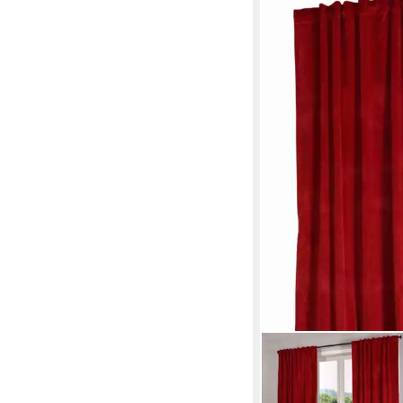
GARDINENBOX
Verdunkelungsvorhang 
Multifunktionsband, v