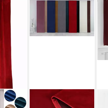
GARDINENBOX
VIDA
(1 St),
Schiebegardine (2 St), Klettband,
Vorh
erdunkelnd,
verdunkelnd, Samt, Milano Samt
stk.