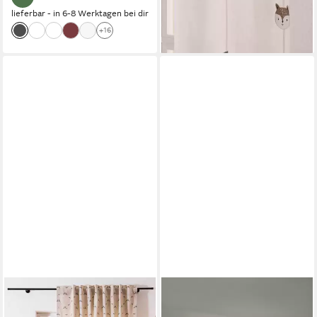
lieferbar - in 6-8 Werktagen bei dir
+16