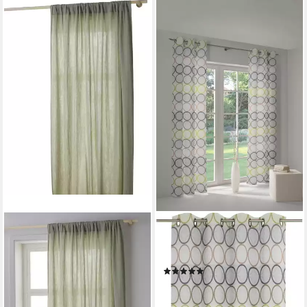
WIRTH
Vorhang Zirbello (1 St), Ösen,
blickdicht, Jacquard
(8)
ab 80,49 €
lieferbar - in 6-8 Werktagen bei dir