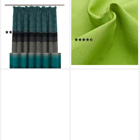
WIRTH
WECKBRODT
Vorhang Maribor (1 St),
Vorhang Sento (1 St),
Kräuselband, blickdicht,
Schlaufen, blickdicht,
Jacquard
Baumwolle, blickdicht, matte
(3)
Struktur, unifarben, Gardine,
ab 60,49 €
(150)
Store
lieferbar - in 6-8 Werktagen bei dir
ab 34,49 €
lieferbar - in 2-3 Werktagen bei dir
+8