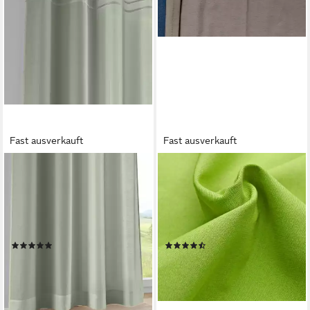
Fast ausverkauft
Fast ausverkauft
KUTTI
WECKBRODT
Vorhang Kessy (1 St), Ösen,
Vorhang Sento (1 St),
halbtransparent, Eleganter
Kräuselband, blickdicht,
Uni-Vorhang mit dekorativer
Baumwolle, blickdicht, matte
Biesenblende
Struktur, unifarben, Gardine,
(1)
(80)
Store
ab 21,95 €
ab 33,99 €
UVP
24,95 €
lieferbar - in 2-3 Werktagen bei dir
-12%
+8
lieferbar - in 3-4 Werktagen bei dir