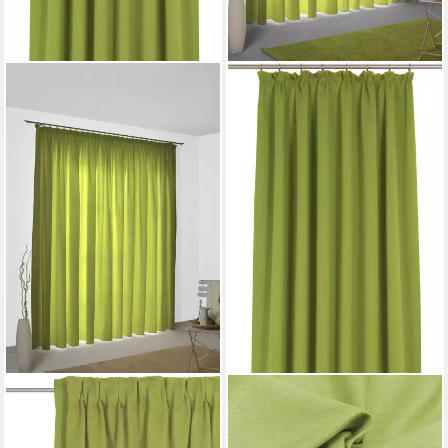
WIRTH
WIRTH
Vorhang Newbury (1 St),
Vorhang Newbury (1 St),
Kräuselband, blickdicht, nach
Kräuselband, blickdicht,