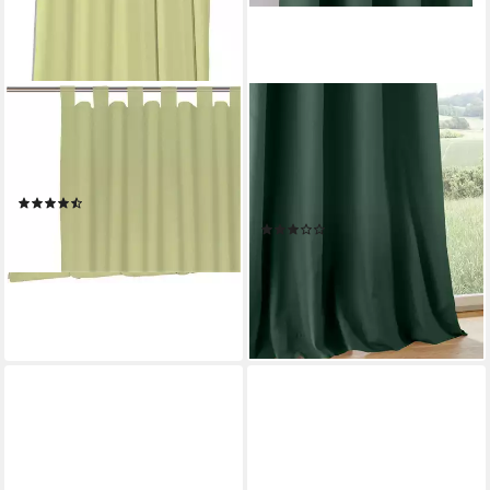
WIRTH
KUTTI
Vorhang Sunday (1 St),
Vorhang Vorhang Duck (1 St),
Schlaufen, halbtransparent,
Ösen, blickdicht, natürlicher
Jacquard, nach Maß
Look, einfarbig, reine
(23)
Baumwolle, blickdicht
ab 41,99 €
(2)
lieferbar - in 6-8 Werktagen bei dir
ab 19,95 €
UVP
29,99 €
+11
-33%
lieferbar - in 3-4 Werktagen bei dir
+2