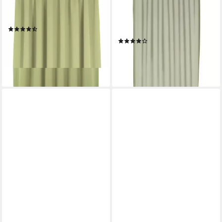
Kräuselband, halbtransparent,
Schlaufen, halbtransparent,
Jacquard, nach Maß
Jacquard, transparent, basic,
(64)
monochrom, bis 295 cm
ab 42,99 €
(25)
Länge
lieferbar - in 6-8 Werktagen bei dir
ab 51,49 €
lieferbar - in 6-8 Werktagen bei dir
+11