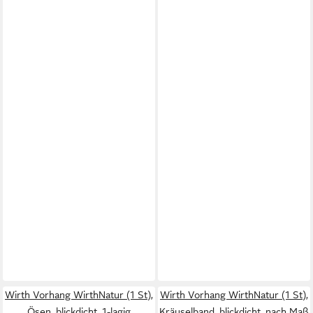
Wirth Vorhang WirthNatur (1 St),
Wirth Vorhang WirthNatur (1 St),
Ösen, blickdicht, 1-lagig
Kräuselband, blickdicht, nach Maß