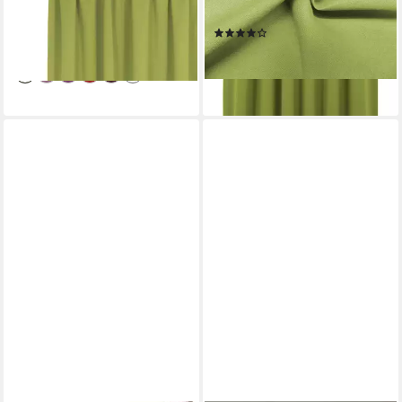
Maß
Jacquard
(18)
ab 74,49 €
ab 33,99 €
lieferbar - in 6-8 Werktagen bei dir
lieferbar - in 6-8 Werktagen bei dir
+14
+14