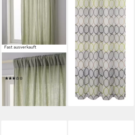
+3
Fast ausverkauft
VERTBAUDET
Vorhang aus Musselin,
Tunnelzug, Baumwolle
(2)
47,99 €
lieferbar - in 4-5 Werktagen bei dir
+2