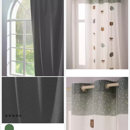
ADAM
VERTBAUDET
Vorhang Uni Collection (1 St),
Vorhang mit Oesen &
Kräuselband, blickdicht, aus
Girlande, GRUENER WALD,
100% Bio-Baumwolle, Vorhang
Baumwolle, mit Oesen &
nach Wunschmaß
Girlande
(6)
47,99 €
ab 72,99 €
lieferbar - in 4-5 Werktagen bei dir