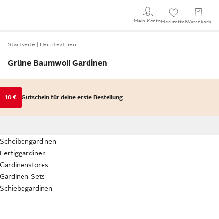
Mein Konto
Merkzettel
Warenkorb
Startseite
Heimtextilien
Grüne Baumwoll Gardinen
10 €
Gutschein für deine erste Bestellung
Scheibengardinen
Fertiggardinen
Gardinenstores
Gardinen-Sets
Schiebegardinen