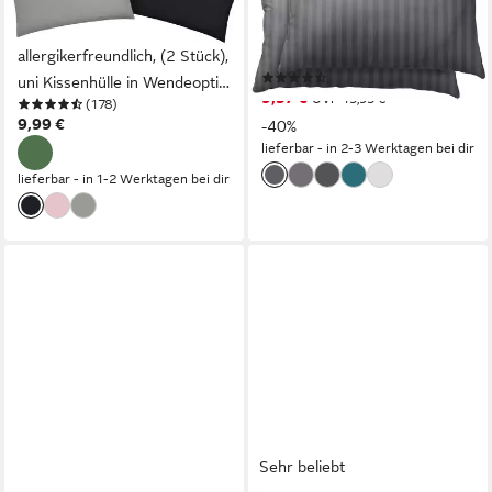
Kissenbezug DESNER2 100%
Kissenbezüge Damast, (2
Microfaser, extra weich,
Stück), gestreift und elegant,
allergikerfreundlich, (2 Stück),
mit Reißverschluss
(31)
uni Kissenhülle in Wendeoptik,
9,57 €
UVP
15,95 €
(178)
schnell trocknend,
9,99 €
-40%
pflegeleicht
lieferbar - in 2-3 Werktagen bei dir
lieferbar - in 1-2 Werktagen bei dir
Sehr beliebt