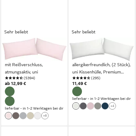
Sehr beliebt
Sehr beliebt
OTTO HOME
OTTO HOME
Kissenbezüge Luisa., (2
Kissenbezug Desner 100%
Stück), aus 100% Baumwolle,
Microfaser, extra weich,
mit Reißverschluss,
allergikerfreundlich, (2 Stück),
atmungsaktiv, uni
uni Kissenhülle, Premium
(5394)
(295)
Qualität, schnell trocknend,
ab 12,99 €
11,49 €
pflegeleicht
lieferbar - in 1-2 Werktagen bei dir
+4
lieferbar - in 1-2 Werktagen bei dir
+8