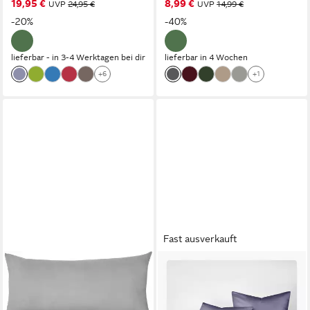
19,95 €
8,99 €
UVP
24,95 €
UVP
14,99 €
-20%
-40%
lieferbar - in 3-4 Werktagen bei dir
lieferbar in 4 Wochen
+6
+1
Fast ausverkauft
LIVESSA
SERALINO
Kissenbezug Kissenbezug
Kissenbezüge Set aus 100%
einzeln (1 Stück) - 100 %
Lyocell (Tencel) in Gr. 40x80,