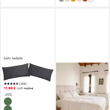
Sehr beliebt
OTTO HOME
FRANCIA CASA
Kissenbezug Mila, (2 Stück),
Kissenbezug Sofia,
Satin Qualität, in Uni Design
Warmweiß, atmungsaktiv &
(306)
hautfreundlich, hergestellt in
11,99 €
UVP
14,99 €
Portugal
-20%
ab 39,00 €
lieferbar - in 6-8 Werktagen bei dir