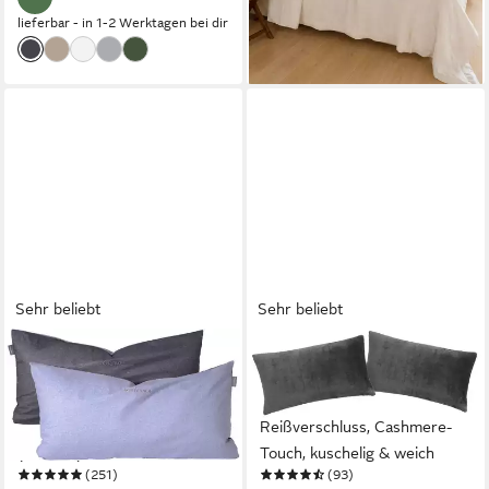
lieferbar - in 1-2 Werktagen bei dir
Sehr beliebt
Sehr beliebt
SCHIESSER
OTTO HOME
Kissenhüllen Doubleface aus
Kissenbezug Desner3, (2
weicher Baumwolle mit edlem
Stück), Kissenhülle mit
Melangeeffekt in Wendeoptik,
Reißverschluss, Cashmere-
(2 Stück), Made in Green
Touch, kuschelig & weich
(251)
(93)