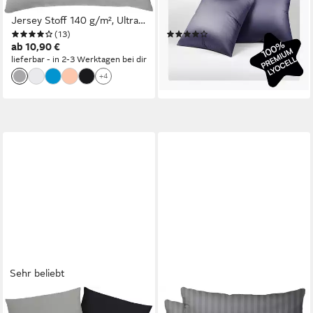
Baumwolle, %100 Baumwolle
80x80, 40x60cm, (2 Stück),
Jersey Stoff 140 g/m², Ultra
besonders weich,
(13)
(9)
weich und atmungsaktiv
schnelltrocknend,
ab 10,90 €
29,00 €
atmungsaktiv, aus
lieferbar - in 2-3 Werktagen bei dir
(14,50 €/ 1 Stk)
Eukalyptusfasern
lieferbar - in 2-3 Werktagen bei dir
+4
Sehr beliebt
OTTO HOME
ONE HOME