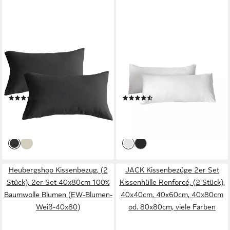
KEAYOO
KONO
Kissenbezug Double Gauze
Kissenbezüge 2er Set,
Kissenhüllen Muslin, aus
Mikrofaser, weich,
weicher Baumwolle mit
atmungsaktiv, waschbar
Reißverschluss
pflegeleicht, (2 Stück),
(4)
(2)
40*80cm*2pcs
19,99 €
4,88 €
UVP
35,99 €
22,99 €
-44%
-79%
lieferbar - in 3-4 Werktagen bei dir
lieferbar - in 2-3 Werktagen bei dir
Heubergshop Kissenbezug, (2
JACK Kissenbezüge 2er Set
Stück), 2er Set 40x80cm 100%
Kissenhülle Renforcé, (2 Stück),
Baumwolle Blumen (EW-Blumen-
40x40cm, 40x60cm, 40x80cm
Weiß-40x80)
od. 80x80cm, viele Farben