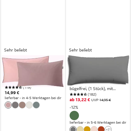
Sehr beliebt
Sehr beliebt
KLEINE WOLKE
SCHLAFGUT
Kissenbezug Linda, (1 Stück),
Kissenbezug EASY JERSEY
einfaches, sehr elegantes
Kissenhülle 100% Baumwolle,
Design
weicher Edel-Jersey,
(119)
bügelfrei, (1 Stück), mit
14,99 €
(182)
farblich angepasstem
lieferbar - in 4-5 Werktagen bei dir
ab 13,22 €
UVP
14,95 €
Reißverschluss, pflegeleicht,
-12%
formstabil
lieferbar - in 5-6 Werktagen bei dir
+21