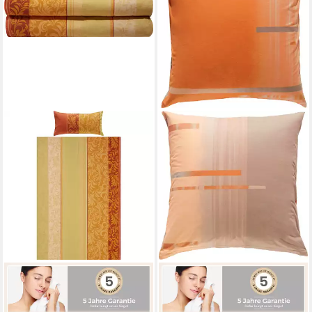
ERWIN MÜLLER
ERWIN MÜLLER
Bettwäsche Bettwäsche
Kissenbezüge Kissenbezug
Sparpaket 4-teilig
Mehrere Größen