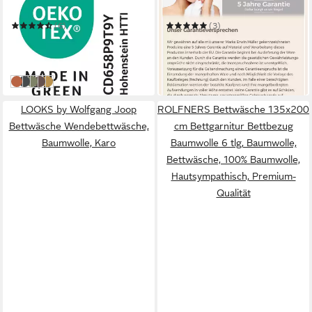
135 x 200 cm
B/L
Mehrere Größen
(6)
(3)
ab 30,99 €
13,95 €
45,99 €
18,95 €
-33%
-26%
in 2-3 Werktagen bei dir
in 2-3 Werktagen bei dir
anthrazit-terra
anthrazit-petrol
anthrazit-grün
anthrazit-beige
anthrazit-gelb
LOOKS by Wolfgang Joop
ROLFNERS Bettwäsche 135x200
Bettwäsche Wendebettwäsche,
cm Bettgarnitur Bettbezug
Baumwolle, Karo
Baumwolle 6 tlg, Baumwolle,
Bettwäsche, 100% Baumwolle,
Hautsympathisch, Premium-
Qualität