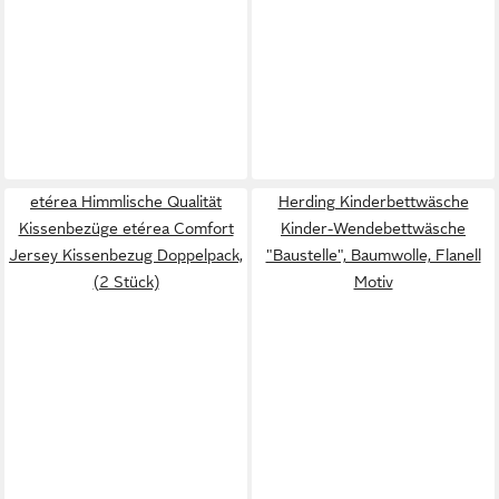
etérea Himmlische Qualität
Herding Kinderbettwäsche
Kissenbezüge etérea Comfort
Kinder-Wendebettwäsche
Jersey Kissenbezug Doppelpack,
"Baustelle", Baumwolle, Flanell
(2 Stück)
Motiv