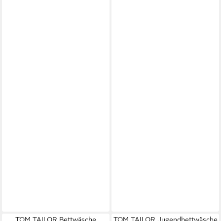
TOM TAILOR Bettwäsche
TOM TAILOR Jugendbettwäsche