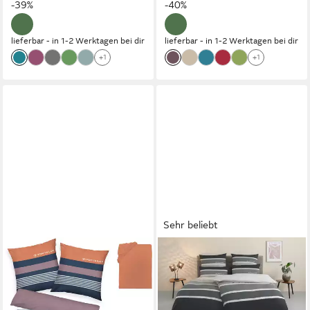
-39%
-40%
Reißverschluss
lieferbar - in 1-2 Werktagen bei dir
lieferbar - in 1-2 Werktagen bei dir
+1
+1
Sehr beliebt
TOM TAILOR HOME
TOM TAILOR HOME
Bettwäsche Carl in Gr.
Bettwäsche Felix in Gr.
135x200 oder 155x220 cm,
135x200 oder 155x220 cm,
Renforcé, 3 teilig, mit
Renforcé, 3 teilig, mit