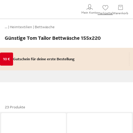
Mein Konto
Merkzettel
Warenkorb
…
Heimtextilien
Bettwäsche
Günstige Tom Tailor Bettwäsche 155x220
10 €
Gutschein für deine erste Bestellung
23 Produkte