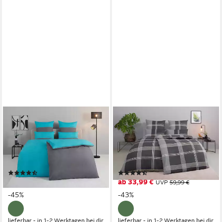
TOM TAILOR HOME
TOM TAILOR HOME
Bettwäsche Henry, Renforcé,
Bettwäsche Ole, Renforcé, 2
3 teilig, Bettwäsche aus
teilig, karierte Bettwäsche aus
Baumwolle, mit GRATIS-
Baumwolle, mit
Zugabe: Sporthandtuch
Reißverschluss
(670)
(2124)
38,49 €
ab 33,99 €
UVP
69,99 €
UVP
59,99 €
-45%
-43%
lieferbar - in 1-2 Werktagen bei dir
lieferbar - in 1-2 Werktagen bei dir