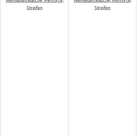
Wendebettwäsche, Renforcé,
Wendebettwäsche, Renforcé,
Streifen
Streifen