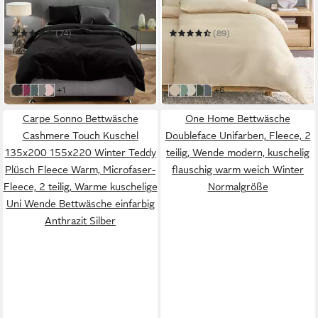
Bettbezug Set
Seersucker Bettwäsche-
Sets, bügelfrei, allergiker,
135 x 200 cm
B/L
135 x 200 cm
B/L
kühlende
(74)
(89)
ab 24,90 €
ab 24,99 €
UVP
39,90 €
UVP
87,99 €
-38%
-72%
in 2-3 Werktagen bei dir
in 3-4 Werktagen bei dir
weitere Farben:
weitere Farben:
+1
+6
Schwarz-Grau
Bordeaux-Grau
Grün-Grau
Hellgrau-Grau
Rosa-Grau
Beige
Salbeigrün Weiß
Naturfarbe
Olivengrün Leinen
Grau Hellgrau
Carpe Sonno Bettwäsche
One Home Bettwäsche
Cashmere Touch Kuschel
Doubleface Unifarben, Fleece, 2
135x200 155x220 Winter Teddy
teilig, Wende modern, kuschelig
Plüsch Fleece Warm, Microfaser-
flauschig warm weich Winter
Fleece, 2 teilig, Warme kuschelige
Normalgröße
Uni Wende Bettwäsche einfarbig
Anthrazit Silber