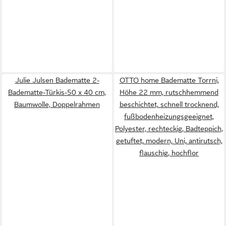
Julie Julsen Badematte 2-
OTTO home Badematte Torrni,
Badematte-Türkis-50 x 40 cm,
Höhe 22 mm, rutschhemmend
Baumwolle, Doppelrahmen
beschichtet, schnell trocknend,
fußbodenheizungsgeeignet,
Polyester, rechteckig, Badteppich,
getuftet, modern, Uni, antirutsch,
flauschig, hochflor