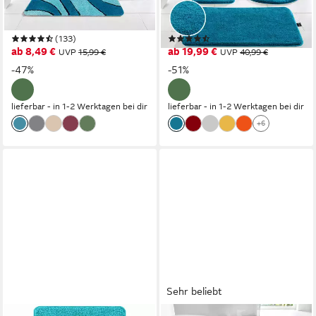
16 mm, rutschhemmend
Teppich, Höhe 25 mm,
beschichtet, schnell
rutschhemmend beschichtet,
(133)
(4107)
trocknend,
schnell trocknend,
ab 8,49 €
ab 19,99 €
UVP
15,99 €
UVP
40,99 €
fußbodenheizungsgeeignet,
strapazierfähig,
-47%
-51%
Polyester, rechteckig,
fußbodenheizungsgeeignet,
Badteppich, Hoch Tief Effekt,
Polyacryl, rechteckig,
lieferbar - in 1-2 Werktagen bei dir
lieferbar - in 1-2 Werktagen bei dir
Modern, Weich, Wellen
Badteppich, Badematten,
+6
unifarben, auch als 3 teiliges
Set & rund
Sehr beliebt