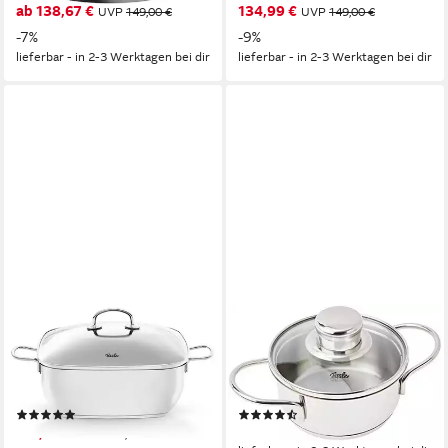
ab 138,67 €
134,99 €
UVP
149,00 €
UVP
149,00 €
-7%
-9%
lieferbar - in 2-3 Werktagen bei dir
lieferbar - in 2-3 Werktagen bei dir
FISSLER
FISSLER
Bräter Secural®, Edelstahl
Kochtopf Häppchen, Edelstahl
18/10 (1-tlg),
18/10 (2-tlg), Induktions-
backofengeeignet
geeignet, inklusive Glasdeckel
(4)
(7)
114,83 €
ab 36,29 €
UVP
169,00 €