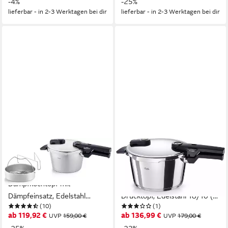
-4%
-25%
Einstellbare Kochstufen
Einsatz
lieferbar - in 2-3 Werktagen bei dir
lieferbar - in 2-3 Werktagen bei dir
FISSLER
FISSLER
Schnellkochtopf Vitaquick®
Schnellkochtopf
Premium Edelstahl
Vitaquick®Elemental
Dampfkochtopf mit
Dampfkochtopf Premium
Dämpfeinsatz, Edelstahl
Drucktopf, Edelstahl 18/10 (1-
(10)
(1)
18/10 (3-tlg), Made in
tlg), Schnellkochtopf mit 2
ab 119,92 €
ab 136,99 €
UVP
159,00 €
UVP
179,00 €
Germany, mit gelochtem
Garstufen und Superthermic