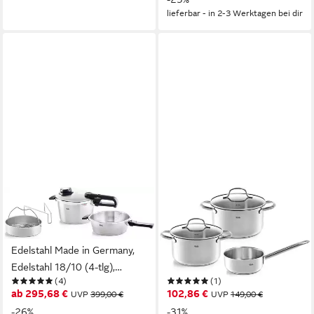
Einstellbare Kochstufen
lieferbar - in 2-3 Werktagen bei dir
lieferbar - in 2-3 Werktagen bei dir
FISSLER
FISSLER
Schnellkochtopf Vitavit®
Topf-Set San Francisco,
Premium Dampfkochtopf Set
Edelstahl 18/10 (Set, 3-tlg.,
Edelstahl Made in Germany,
Kochtopf 20/24 +
Edelstahl 18/10 (4-tlg),
Stielkasserolle 16cm oD),
(4)
(1)
Verriegelungsanzeige,
spülmaschinengeeignet
ab 295,68 €
102,86 €
UVP
399,00 €
UVP
149,00 €
Einstellbares Abdampfen,
-26%
-31%