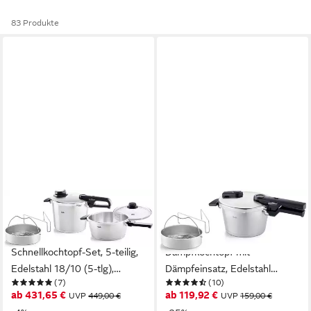
83 Produkte
FISSLER
FISSLER
Schnellkochtopf Fissler
Schnellkochtopf Vitaquick®
Vitavit® premium
Premium Edelstahl
Schnellkochtopf-Set, 5-teilig,
Dampfkochtopf mit
Edelstahl 18/10 (5-tlg),
Dämpfeinsatz, Edelstahl
(7)
(10)
Verriegelungsanzeige,
18/10 (3-tlg), Made in
ab 431,65 €
ab 119,92 €
UVP
449,00 €
UVP
159,00 €
Einstellbares Abdampfen,
Germany, mit gelochtem