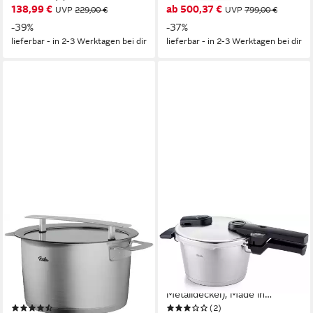
138,99 €
ab 500,37 €
UVP
229,00 €
UVP
799,00 €
Induktion, breiter Schüttrand
Pfanne 28cm),
-39%
-37%
induktionsgeeignet,
lieferbar - in 2-3 Werktagen bei dir
lieferbar - in 2-3 Werktagen bei dir
Metalldeckelausführung, Made
in Germany
FISSLER
FISSLER
Kochtopf Phi Collection,
Schnellkochtopf Vitaquick®
Edelstahl 18/10, cookstar
Premium, Edelstahl 18/10 (2-
Allherdboden; Edelstahl
tlg., 1 Schnellkochtopf 2,5 L, 1
18/10; Made in Germany
Metalldeckel), Made in
(3)
(2)
Germany