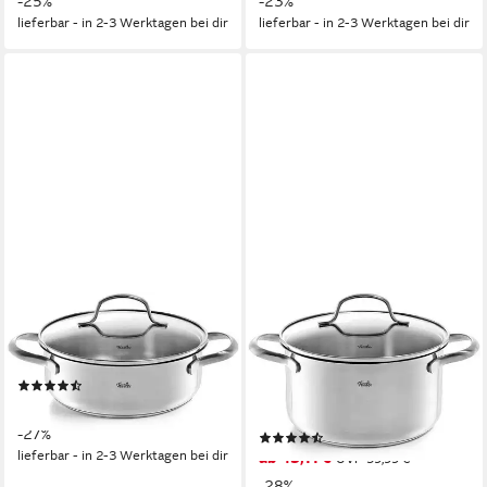
-25%
-23%
Einsatz
Boden
lieferbar - in 2-3 Werktagen bei dir
lieferbar - in 2-3 Werktagen bei dir
FISSLER
FISSLER
Bratentopf San Francisco,
Kochtopf San Francisco,
Edelstahl 18/10 (1-tlg)
Edelstahl 18/10 (2-tlg), die
(19)
Höhe des Topfes ist inkl.
ab 36,26 €
UVP
49,99 €
Deckel angegeben
-27%
(9)
lieferbar - in 2-3 Werktagen bei dir
ab 43,11 €
UVP
59,99 €
-28%