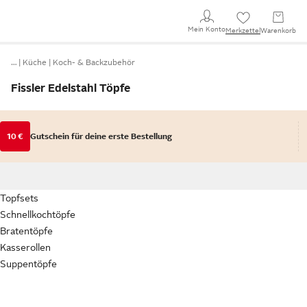
Mein Konto
Merkzettel
Warenkorb
…
Küche
Koch- & Backzubehör
Fissler Edelstahl Töpfe
10 €
Gutschein für deine erste Bestellung
Topfsets
Schnellkochtöpfe
Bratentöpfe
Kasserollen
Suppentöpfe