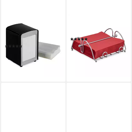
RELAXDAYS
RELAXDAYS
Serviettenhalter
Serviettenhalter 2 x Metall
Serviettenspender Retro,
Serviettenhalter, Eisen
(1)
Stahl, schwarz
14,99 €
UVP
29,99 €
(2)
12,99 €
UVP
29,99 €
-50%
lieferbar - in 2-3 Werktagen bei dir
-57%
lieferbar - in 2-3 Werktagen bei dir