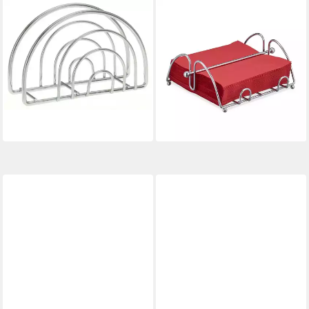
KOOPMAN
RELAXDAYS
Serviettenhalter JERRY,
Serviettenhalter 4 x Metall
Silbergrau, Metall, B 14 x H 9
Serviettenhalter, Eisen, (4er-
x T 4 cm, Metall
Set, 4-tlg., ohne Deko, 4-
13,99 €
teiliges Set)
lieferbar - in 2-3 Werktagen bei dir
19,99 €
UVP
39,99 €
-50%
lieferbar - in 2-3 Werktagen bei dir