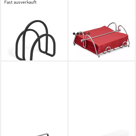
Fast ausverkauft
UMBRA
RELAXDAYS
Serviettenhalter Squire, Stahl,
Serviettenhalter Metall
in Schwarz, gebogenes Metall
Serviettenhalter, Eisen
(2)
im eleganten Stil
9,99 €
UVP
29,99 €
ab 16,26 €
-67%
lieferbar - in 2-3 Werktagen bei dir
lieferbar - in 2-3 Werktagen bei dir
METALTEX
AMBIENTE®