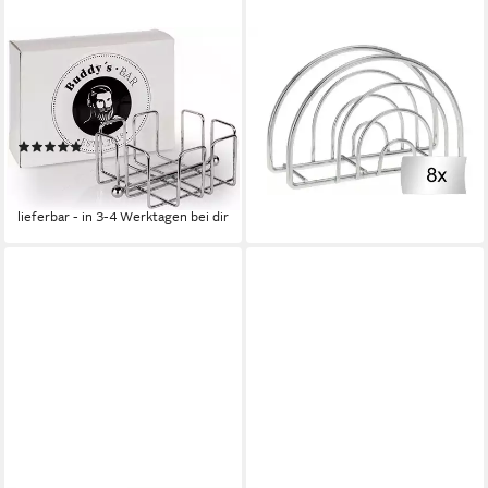
BUDDY'S
KOOPMAN
Serviettenhalter, Metall, (1-
Serviettenhalter JERRY,
tlg), verchromt, für 50
Silbergrau, Metall, B 14 x H 9
Servietten
x T 4 cm, Metall
(1)
25,60 €
15,99 €
UVP
26,99 €
(3,20 €/ 1 Stk)
lieferbar - in 2-3 Werktagen bei dir
-41%
lieferbar - in 3-4 Werktagen bei dir