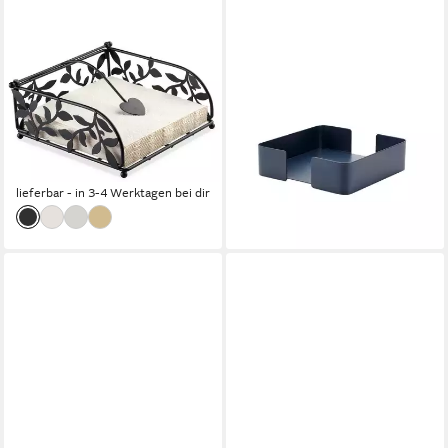
AMBIENTE®
DESIGNBITE
Serviettenhalter Sweet
Serviettenhalter, Stahl
17,55 €
Serenity, Metall, (1-tlg., 1-
lieferbar - in 4-5 Werktagen bei dir
teilig), Serviettenhalter Metall
mit Haltebügel ca.18x18x7cm
16,95 €
lieferbar - in 3-4 Werktagen bei dir