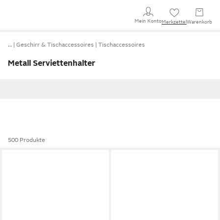
Mein Konto
Merkzettel
Warenkorb
…
Geschirr & Tischaccessoires
Tischaccessoires
Metall Serviettenhalter
500 Produkte