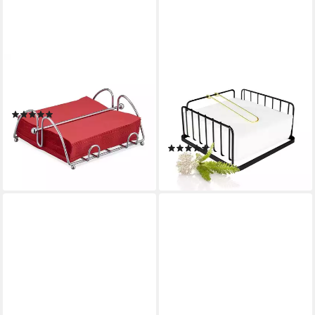
RELAXDAYS
SENDEZ
Serviettenhalter 2 x Metall
Serviettenhalter
Serviettenhalter, Eisen
Serviettenständer
(1)
Serviettenablage Serviett,
14,99 €
UVP
29,99 €
Metall
-50%
(1)
lieferbar - in 2-3 Werktagen bei dir
10,90 €
lieferbar - in 2-3 Werktagen bei dir