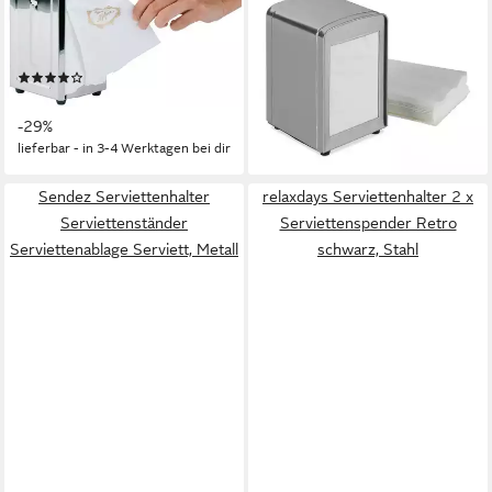
Serviettenhalter, Edelstahl,
Serviettenhalter 2 x
hochglanz, mit Antirutsch-
Serviettenspender Retro
Füßen
silber, Stahl
(2)
18,99 €
UVP
39,99 €
14,98 €
UVP
20,99 €
-53%
-29%
lieferbar - in 2-3 Werktagen bei dir
lieferbar - in 3-4 Werktagen bei dir
Sendez Serviettenhalter
relaxdays Serviettenhalter 2 x
Serviettenständer
Serviettenspender Retro
Serviettenablage Serviett, Metall
schwarz, Stahl