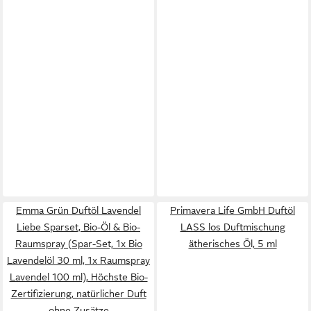
Emma Grün Duftöl Lavendel
Primavera Life GmbH Duftöl
Liebe Sparset, Bio-Öl & Bio-
LASS los Duftmischung
Raumspray (Spar-Set, 1x Bio
ätherisches Öl, 5 ml
Lavendelöl 30 ml, 1x Raumspray
Lavendel 100 ml), Höchste Bio-
Zertifizierung, natürlicher Duft
ohne Zusätze