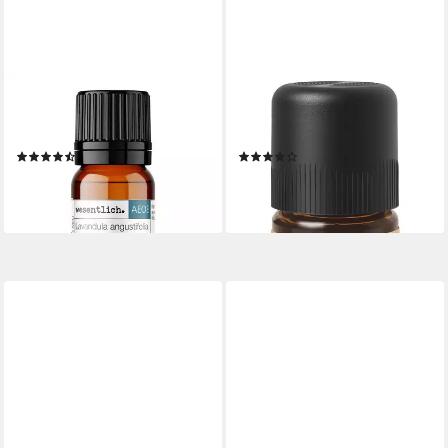
WESENTLICH.
PRIMAVERA LIFE GMBH
Duftöl Lavendelöl 10ml -
Duftöl ZITRONE kbA
ätherisches Öl
ätherisches Öl 10 ml
(5)
(1)
ab 9,95 €
13,39 €
(995,00 €/ 1 l)
(1.339,00 €/ 1 l)
lieferbar - in 5-6 Werktagen bei dir
lieferbar - in 3-4 Werktagen bei dir