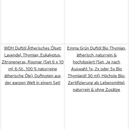
WDH Duftöl Ätherisches Ölset:
Emma Grün Duftöl Bio Thymian,
Lavendel, Thymian, Eukalyptus,
ätherisch, naturrein &
Zitronengras, Rosmar (Set 6 x 10
hochdosiert (Set, Je nach
ml, 6-St., 100 % naturreine
Auswahl: 1x, 2x oder 5x Bio
ätherische Öle), Duftnoten aus
Thymianöl 30 ml), Höchste Bio-
der ganzen Welt in einem Set!
Zertifizierung als Lebensmittel,
naturrein & ohne Zusätze