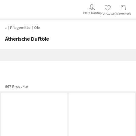
Mein Konto
Merkzettel
Warenkorb
…
Pflegemittel
Öle
Ätherische Duftöle
667 Produkte