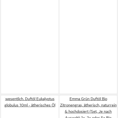
wesentlich. Duftöl Eukalyptus
Emma Grün Duftöl Bio
globulus 10ml - ätherisches Öl
Zitronengras, ätherisch, naturrein
& hochdosiert (Set, Je nach
Auswahl: 1x, 2x oder 5x Bio