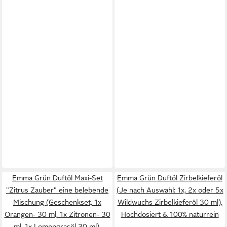
Emma Grün Duftöl Maxi-Set
Emma Grün Duftöl Zirbelkieferöl
"Zitrus Zauber" eine belebende
(Je nach Auswahl: 1x, 2x oder 5x
Mischung (Geschenkset, 1x
Wildwuchs Zirbelkieferöl 30 ml),
Orangen- 30 ml, 1x Zitronen- 30
Hochdosiert & 100% naturrein
ml, 1x Lemongrasöl 30 ml),