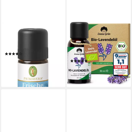
PRIMAVERA LIFE GMBH
EMMA GRÜN
Duftöl FRISCHE LUFT
Duftöl Bio Lavendelöl 30 ml
Duftmischung ätherisches Öl,
(Set), Lavendel Öl aus
5 ml
Griechenland, ätherische Öle
(7)
naturrein & bio
12,39 €
(4)
(2.478,00 €/ 1 l)
ab 14,40 €
UVP
18,99 €
lieferbar - in 3-4 Werktagen bei dir
-24%
lieferbar - in 3-4 Werktagen bei dir