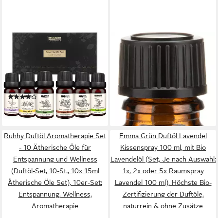
BRUBAKER
GLOREX
Duftöl 6er-Set Ätherische Öle
Seifenduftöl Ätherisches Öl,
Aromatherapieöle 6 x 10 ml
naturrein 10 ml
9,49 €
Naturrein (Duftöl für Diffusor
lieferbar - in 4-5 Werktagen bei dir
Luftbefeuchter, Patchouli
(5)
Salbei Ylang-Ylang Kardamom
12,99 €
Argan Teebaum), Ätherische
lieferbar - in 2-3 Werktagen bei dir
Öle Aromatherapie
Geschenkset
Ruhhy Duftöl Aromatherapie Set
Emma Grün Duftöl Lavendel
- 10 Ätherische Öle für
Kissenspray 100 ml, mit Bio
Entspannung und Wellness
Lavendelöl (Set, Je nach Auswahl:
(Duftöl-Set, 10-St., 10x 15ml
1x, 2x oder 5x Raumspray
Ätherische Öle Set), 10er-Set:
Lavendel 100 ml), Höchste Bio-
Entspannung, Wellness,
Zertifizierung der Duftöle,
Aromatherapie
naturrein & ohne Zusätze