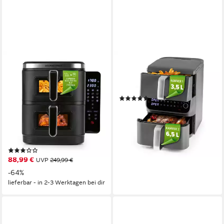
GOURMETMAXX
GOURMETMAXX
Heißluftfritteuse FryUp
Heißluftfritteuse
Vertikale Doppelkammer-
2500W
Leistung
Heißluftfritteuse, 10 l -
(3)
Touchscreen, Sichtfenster
151,99 €
13,88 €
mtl. in 12 Raten
2800W
Leistung
lieferbar - in 2-3 Werktagen bei dir
10l
Kapazität
60-200 °C
Temperatur
(1)
88,99 €
UVP
249,99 €
-64%
lieferbar - in 2-3 Werktagen bei dir