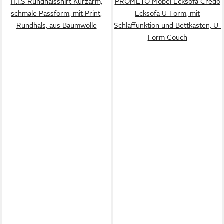
H.I.S Rundhalsshirt Kurzarm,
PROMETO Möbel Ecksofa Credo
schmale Passform, mit Print,
Ecksofa U-Form, mit
Rundhals, aus Baumwolle
Schlaffunktion und Bettkasten, U-
Form Couch