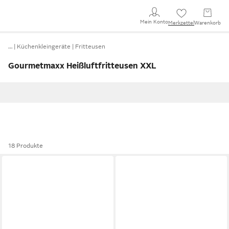
Mein Konto
Merkzettel
Warenkorb
…
Küchenkleingeräte
Fritteusen
Gourmetmaxx Heißluftfritteusen XXL
18 Produkte