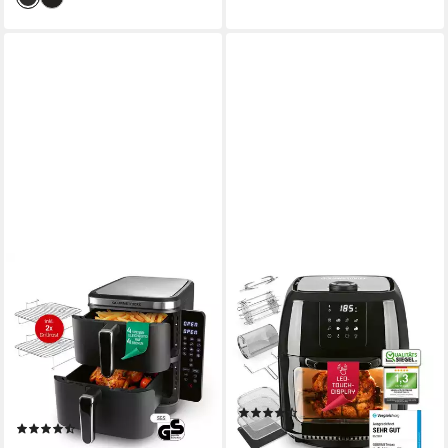
GOURMETMAXX
GOURMETMAXX
Heißluftfritteuse FryUp
Heißluftfritteuse 9 l Ofen -
Vertikaler Doppelkammer
XXL-Zubehörset mit
Airfryer 2x 5l
Drehspieß
2800W
Leistung
1800W
Leistung
10l
Kapazität
65-200 °C
Temperatur
80-200 °C
Temperatur
(73)
(23)
109,99 €
UVP
199,99 €
ab 113,74 €