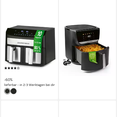
GOURMETMAXX
GOURMETMAXX
Heißluftfritteuse
Heißluftfritteuse 7,5l 1700
Doppelkammer-
Watt mit LED-Touch-Display
Heißluftfritteuse 2x 3,5L -
1700W
Leistung
8l
Kapazität
Edelstahl
80-200 °C
Temperatur
2400W
Leistung
76,99 €
UVP
99,99 €
40-230 °C
Temperatur
-23%
(51)
lieferbar - in 2-3 Werktagen bei dir
79,99 €
UVP
199,99 €
-60%
lieferbar - in 2-3 Werktagen bei dir