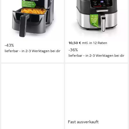
Fritteuse 1300W schwarz
2 in 1: Heißluftfritteuse und
Mechanisch 3,2l
Grill - mit 5 Modi
1300W
Leistung
2000W
Leistung
3.2l
Kapazität
5.3l
Kapazität
80-200 °C
Temperatur
40-230 °C
Temperatur
39,99 €
114,99 €
UVP
69,99 €
UVP
179,99 €
10,50 €
mtl. in 12 Raten
-43%
-36%
lieferbar - in 2-3 Werktagen bei dir
lieferbar - in 2-3 Werktagen bei dir
Fast ausverkauft