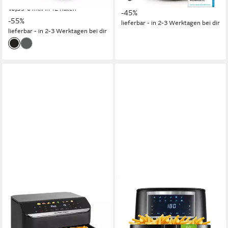
UVP
249,99 €
10,05 €
mtl. in 12 Raten
10,39 €
mtl. in 12 Raten
-45%
-55%
lieferbar - in 2-3 Werktagen bei dir
lieferbar - in 2-3 Werktagen bei dir
GOURMETMAXX
GOURMETMAXX
Heißluftfritteuse Airfryer mit
Heißluftfritteuse
Doppelkorb 2x 4,5l 2400W
Heißluftfritteuse 6,5 l
2400W
Leistung
1700W
Leistung