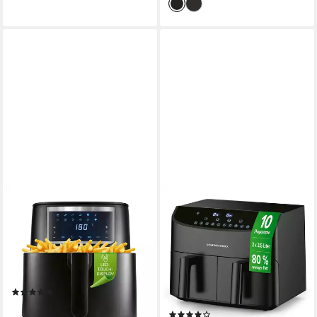
GOURMETMAXX
GOURMETMAXX
Heißluftfritteuse
Heißluftfritteuse
Heißluftfritteuse 6,5 l
Doppelkammer-
Heißluftfritteuse 2x 3,5L,
1700W
Leistung
7l
Kapazität
Airfryer
60-200 °C
Temperatur
2400W
Leistung
(2)
40-230 °C
Temperatur
65,99 €
UVP
129,99 €
(51)