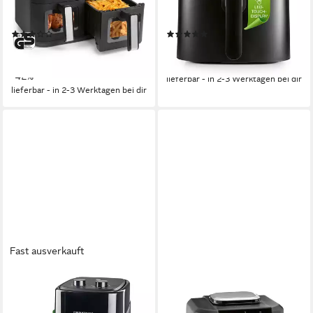
9l
Kapazität
7l
Kapazität
80-200 °C
Temperatur
60-200 °C
Temperatur
(4)
(2)
104,49 €
65,99 €
UVP
179,99 €
UVP
129,99 €
9,54 €
mtl. in 12 Raten
-49%
-42%
lieferbar - in 2-3 Werktagen bei dir
lieferbar - in 2-3 Werktagen bei dir
Fast ausverkauft
GOURMETMAXX
GOURMETMAXX
Heißluftfritteuse
Heißluftfritteuse
GOURMETmaxx Heißluft-
Heißluftfritteuse FryBBQ, 5 l -