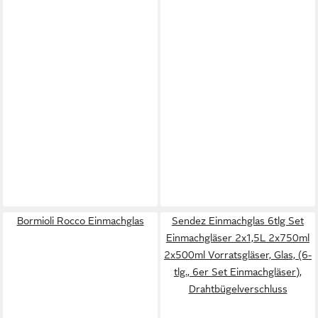
Bormioli Rocco Einmachglas
Sendez Einmachglas 6tlg Set
Einmachgläser 2x1,5L 2x750ml
2x500ml Vorratsgläser, Glas, (6-
tlg., 6er Set Einmachgläser),
Drahtbügelverschluss