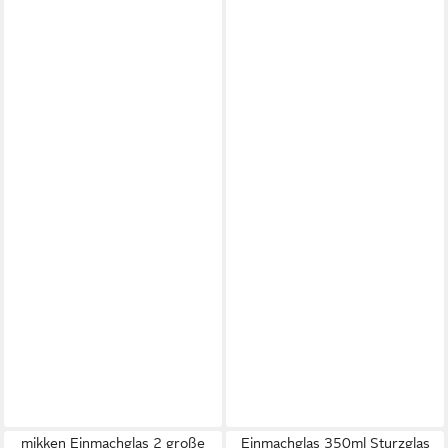
mikken Einmachglas 2 große
Einmachglas 350ml Sturzglas