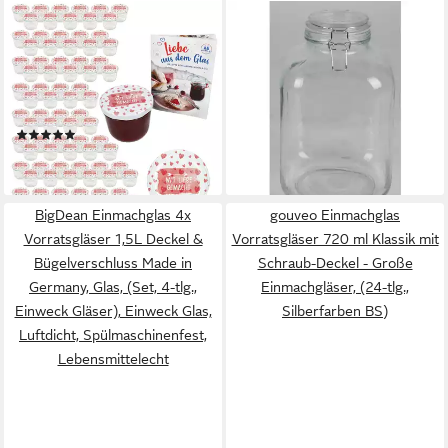
MAMBOCAT
BURI
Einmachglas 100er Set
Einmachglas 6x XXL
Sturzglas 230ml Einmachglas
Drahtbügelglas 4,8L
Mit Liebe gemacht Deckel,
Einwecken Einmachen
Glas
Verschluss Kochen Gefäß,
(2)
46,99 €
Glas
47,99 €
lieferbar - in 4-5 Werktagen bei dir
lieferbar - in 3-4 Werktagen bei dir
BigDean Einmachglas 4x
gouveo Einmachglas
Vorratsgläser 1,5L Deckel &
Vorratsgläser 720 ml Klassik mit
Bügelverschluss Made in
Schraub-Deckel - Große
Germany, Glas, (Set, 4-tlg.,
Einmachgläser, (24-tlg.,
Einweck Gläser), Einweck Glas,
Silberfarben BS)
Luftdicht, Spülmaschinenfest,
Lebensmittelecht