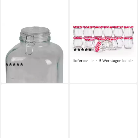
BURI
VBS XXL
Einmachglas XXL
Einmachglas ignore, Glas,
Drahtbügelglas 4,8L
bauchig, 16 Stück
(4)
Vorratsglas Einmachglas
22,24 €
Gurkenglas Rumtopf, Glas
lieferbar - in 4-5 Werktagen bei dir
(1)
11,99 €
lieferbar - in 4-5 Werktagen bei dir