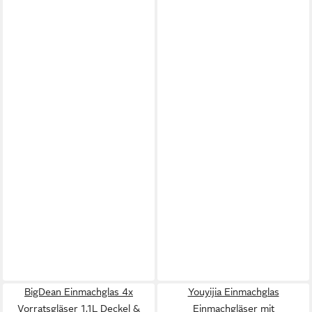
BigDean Einmachglas 4x
Youyijia Einmachglas
Vorratsgläser 1,1L Deckel &
Einmachgläser mit