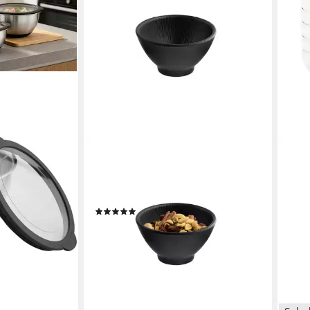
APS
Schale NERO, Melamin, (1-tlg),
Melamin, schwarz, stapelbar,
spülmaschinengeeignet
(1)
ab 8,56 €
UVP
13,99 €
-39%
lieferbar - in 6-8 Werktagen bei dir