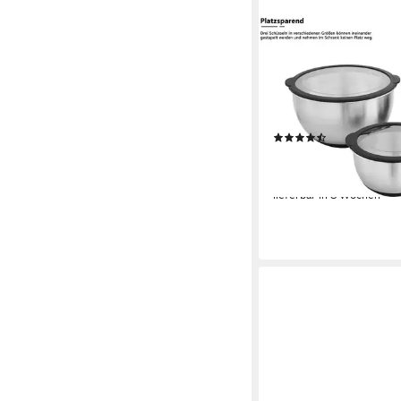
OTTO HOME
Schüssel Sissela, inkl.
20 / 24 cm, Edelstahl 
tlg), Ideal zum Zubere
und Servieren von Sp
(14)
29,99 €
UVP
65,36 €
-54%
lieferbar in 8 Wochen