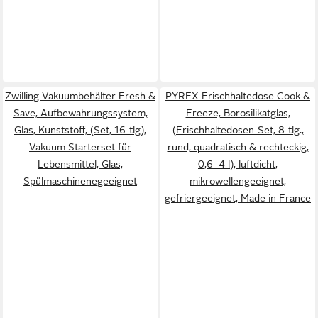
Zwilling Vakuumbehälter Fresh &
PYREX Frischhaltedose Cook &
Save, Aufbewahrungssystem,
Freeze, Borosilikatglas,
Glas, Kunststoff, (Set, 16-tlg),
(Frischhaltedosen-Set, 8-tlg.,
Vakuum Starterset für
rund, quadratisch & rechteckig,
Lebensmittel, Glas,
0,6–4 l), luftdicht,
Spülmaschinenegeeignet
mikrowellengeeignet,
gefriergeeignet, Made in France