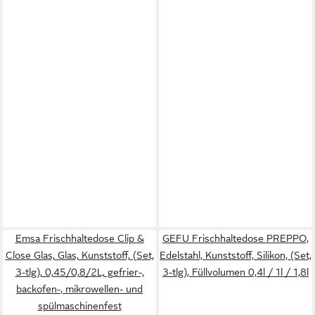
Emsa Frischhaltedose Clip &
GEFU Frischhaltedose PREPPO,
Close Glas, Glas, Kunststoff, (Set,
Edelstahl, Kunststoff, Silikon, (Set,
3-tlg), 0,45/0,8/2L, gefrier-,
3-tlg), Füllvolumen 0,4l / 1l / 1,8l
backofen-, mikrowellen- und
spülmaschinenfest