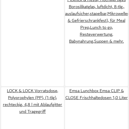
Borosilikatglas, luftdicht, 8-tlg.,
auslaufsicher,stapelbar,Mikrowell
& Gefrierschrankfest), für Meal
Prep,Lunch to go,
Resteverwertung,
Babynahrung,Suppen & mehr.
LOCK & LOCK Vorratsdose,
Emsa Lunchbox Emsa CLIP &
Polyprophylen (PP), (1-tlg),
CLOSE Frischhaltedosen 1,0 Liter
rechteckig, 4,8 l mit Ablaufgitter
und Tragegriff