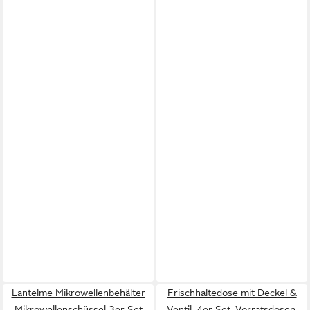
Lantelme Mikrowellenbehälter
Frischhaltedose mit Deckel &
Mikrowellenschüssel 3er Set
Ventil, 4er Set, Vorratsdosen,