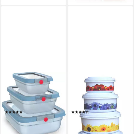
Bento, Meal Prep
EMSA
BURI
Frischhaltedose oneClick,
Mikrowellenbehälter
Polyprophylen (PP), (Set, 3-
Vorratsdosen 5er-Set
tlg), verschlossen mit nur 1 x
Mikrowellendosen
Klick, 100% dicht, made in
Frischhaltedosen, Kunststoff
(16)
(6)
Germany
22,22 €
6,99 €
UVP
31,97 €
(1,40 €/ 1 Stk)
-30%
lieferbar - in 5-6 Werktagen bei dir
lieferbar - in 1-2 Werktagen bei dir