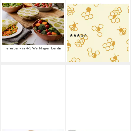
NUTS
NUTS
Bienenwachstuch veganes
Bienenwachstücher, 1-tlg.,
Pflanzenwachstuch, 1-tlg.,
natürlich und
vegan, umweltschonend und
wiederverwendbar
(1)
wiederverwendbar
6,90 €
ab 6,90 €
lieferbar - in 4-5 Werktagen bei dir
lieferbar - in 4-5 Werktagen bei dir