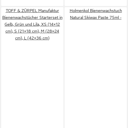
TOFF & ZÜRPEL Manufaktur
Holmenkol Bienenwachstuch
Bienenwachstücher Starterset in
Natural Skiwax Paste 75ml -
Gelb, Grün und Lila, XS (14×12
cm), S (21×18 cm), M (28×24
cm), L (42×36 cm)