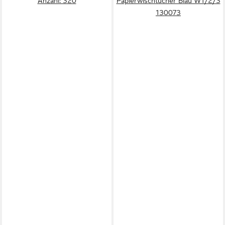
Anzahl: 320
Papierwischtücher Blau W1/2/3
130073