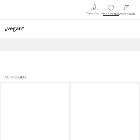
Mein Konto
Merkzettel
Warenkorb
„vegan
“
58 Produkte