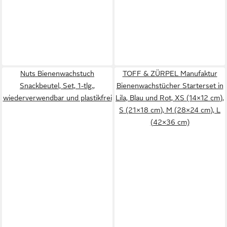
Nuts Bienenwachstuch
TOFF & ZÜRPEL Manufaktur
Snackbeutel, Set, 1-tlg.,
Bienenwachstücher Starterset in
wiederverwendbar und plastikfrei
Lila, Blau und Rot, XS (14×12 cm),
S (21×18 cm), M (28×24 cm), L
(42×36 cm)