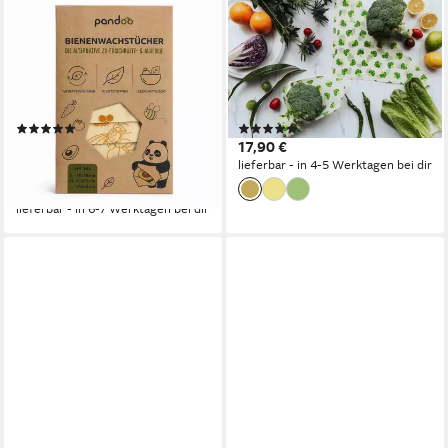
PANDOO
NUTS
Bienenwachstücher
Bienenwachstuch Set, Set, 3-
Bienenwachstücher Starter
tlg., 3er Set,
Set (3 Größen), 3-tlg.,
wiederverwendbar und
wiederverwendbar, nachhaltig
ökologisch
(1)
(1)
14,99 €
17,90 €
UVP
17,99 €
(5,00 €/ 1 Stk)
lieferbar - in 4-5 Werktagen bei dir
-17%
lieferbar - in 6-7 Werktagen bei dir