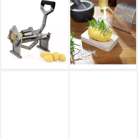
MAHLZEIT
WESTMARK
Gemüseschneider
Gemüseschneider
Kartoffelschneider mit 4
Fächerkartoffelschneider
Edelstahl Messer für Stifte
manuell
Betriebsart
und Ecken
19,36 €
lieferbar - in 6-8 Werktagen bei dir
manuell
Betriebsart
Edelstahl
Material Messer
84,95 €
lieferbar - in 3-4 Werktagen bei dir