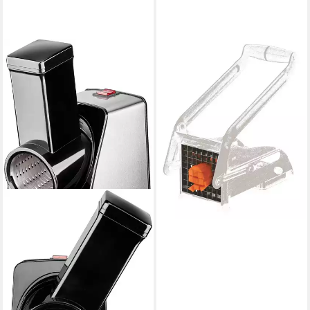
GEFU
Gemüseschneider Edelstahl
Schneideinsatz
Gewindeeinsatz Selbstschn
17,95 €
lieferbar - in 3-4 Werktagen bei dir