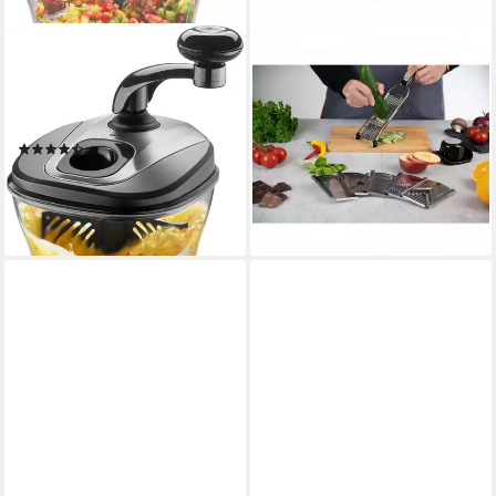
GEFU
GENIUS
Zerkleinerer SPINO
Gemüseschneider Nicer Dicer
Speed
1,5 l
Kapazität
manuell
Betriebsart
0,55 l
Kapazität
manuell
Betriebsart
(34)
32,95 €
UVP
42,95 €
44,94 €
UVP
59,95 €
-23%
-25%
lieferbar - in 1-2 Werktagen bei dir
lieferbar - in 3-4 Werktagen bei dir