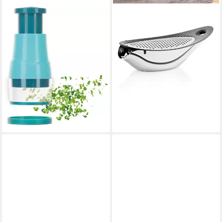
GENIUS
BLOMUS
Gemüseschneider Genius
Käsereibe
Minis, Kombi-Set inkl.
manuell
Betriebsart
Edelstahl-Schüsseln, Set 19-
ab 35,95 €
UVP
59,95 €
tlg.
-40%
manuell
Betriebsart
lieferbar - in 2-3 Werktagen bei dir
Edelstahl
Material Messer
34,99 €
UVP
109,90 €
-68%
lieferbar - in 4-5 Werktagen bei dir