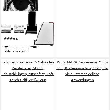
SOLIS OF SWITZERLAND
Zerkleinerer Slice & More
350 W
Leistung
Netzkabel
Betriebsart
(35)
109,00 €
9,96 €
mtl. in 12 Raten
leider ausverkauft
Tefal Gemüsehacker 5 Sekunden
WESTMARK Zerkleinerer Multi-
Zerkleinerer, 500ml,
Kulti, Küchenmaschine, 9 in 1, für
Edelstahlklingen, rutschfest, Soft-
viele unterschiedliche
Touch-Griff, Weiß/Grün
Anwendungen