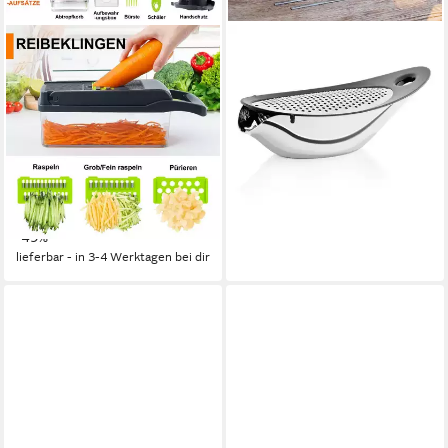
MUTIG
BLOMUS
Gemüseschneider 16 In 1
Käsereibe
Gemüseschneider,Gemüse
manuell
Betriebsart
Schneider, Mandoline
ab 35,95 €
UVP
59,95 €
Gemüsehobel
-40%
Manuelle Bedienung
Betriebsart
lieferbar - in 2-3 Werktagen bei dir
Edelstahl
Material Messer
22,89 €
UVP
44,89 €
-49%
lieferbar - in 3-4 Werktagen bei dir