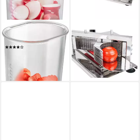
GEFU
ROYAL CATERING
Gemüse-Scheibenschneider
Gemüseschneider
Rapido, Mit Spezialmessern
Tomatenschneider Edelstahl
(26)
10 Klingen 5,5 mm
21,95 €
Gemüseteiler Gastro Profi
lieferbar - in 1-2 Werktagen bei dir
100,00 €
9,13 €
mtl. in 12 Raten
lieferbar - in 4-5 Werktagen bei dir