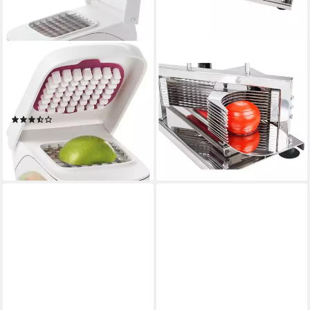
OXO GOOD GRIPS
ROYAL CATERING
Gemüseschneider 950118
Gemüseschneider
Tomatenschneider Edelstahl
manuell
Betriebsart
Edelstahl
Material Messer
10 Klingen 5,5 mm
(2)
Gemüseteiler Gastro Profi
22,48 €
UVP
29,99 €
100,00 €
9,13 €
mtl. in 12 Raten
-25%
lieferbar - in 4-5 Werktagen bei dir
lieferbar - in 3-4 Werktagen bei dir