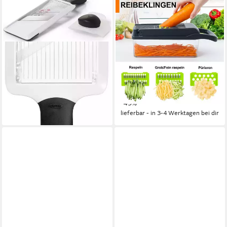
OXO GOOD GRIPS
MUTIG
Gemüsehobel
Gemüseschneider 16 In 1
Gemüseschneider,Gemüse
manuell
Betriebsart
Schneider, Mandoline
27,55 €
Gemüsehobel
lieferbar - in 3-4 Werktagen bei dir
Manuelle Bedienung
Betriebsart
Edelstahl
Material Messer
22,89 €
UVP
44,89 €
-49%
lieferbar - in 3-4 Werktagen bei dir