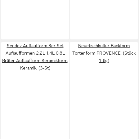
Sendez Auflaufform 3er Set
Neuetischkultur Backform
Auflaufformen 2,2L 1,4L 0,8L
Tortenform PROVENCE, (Stück
Bräter Auflaufform Keramikform,
1-tlg)
Keramik, (3-St)