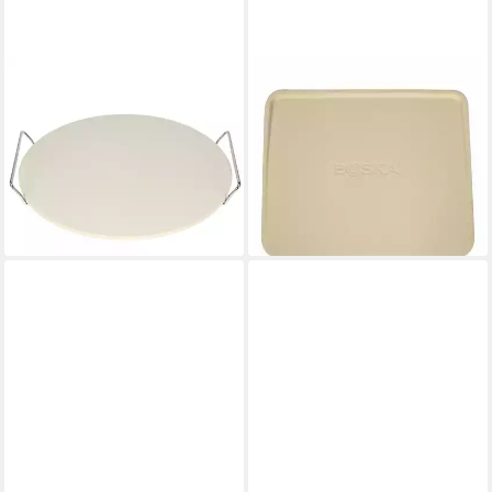
EXCELLENT HOUSEWARE
BOSKA HOLLAND
Pizzastein Pizzastein mit
Pizzastein Deluxe 40 x 32 cm,
Metallständer, Ø 33 cm,
Keramik
33,05 €
Keramik
lieferbar - in 2-3 Werktagen bei dir
26,99 €
UVP
33,99 €
-21%
lieferbar in 3 Wochen