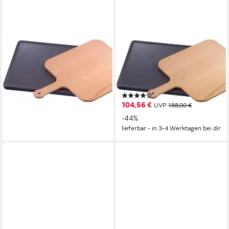
SIEMENS
BOSCH
Backstein HZ327000,
Backstein HEZ327000,
Keramik, mit Holzschieber
Keramik, (2-St), mit
185,00 €
Holzschieber
lieferbar - in 3-4 Werktagen bei dir
(3)
104,56 €
UVP
188,00 €
-44%
lieferbar - in 3-4 Werktagen bei dir