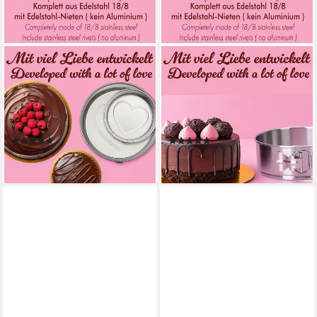
IMMER
IMMER
Springform Kuchenform
Springform Kuchenform
Edelstahl Backform
Edelstahl Backform
unbeschichtet PFAS-frei 2er
unbeschichtet PFAS-frei 25
Set 18/25 cm, (Springform-
cm, (2-tlg)
(2)
(4)
Set 4-tlg)
38,99 €
29,99 €
lieferbar - in 2-3 Werktagen bei dir
lieferbar - in 2-3 Werktagen bei dir