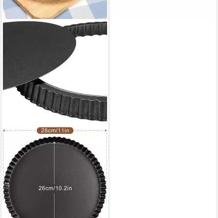
-14%
lieferbar - in 2-3 Werktagen bei dir
FELIXLEO
Quicheform 28cm
Quicheform Mit Hebeboden
Antihaft Tarteform Rund, (1-
tlg)
30,99 €
UVP
37,19 €
-17%
lieferbar in 2 Wochen