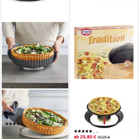
BETTY BOSSI
DR. OETKER KÜCHENHELFER
Backform Hebeboden Ø 24-
Quicheform Dr. Oetker
28cm Antihaft hitzebeständig
Quicheform Tarteform
bis 230°C
Obstform Backform 28cm
(1)
Hebeboden
29,95 €
(4)
lieferbar - in 2-3 Werktagen bei dir
ab 25,80 €
32,25 €