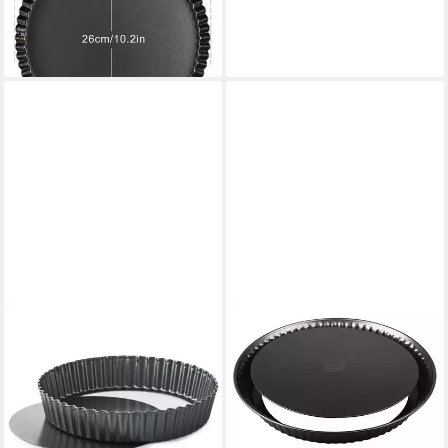
Tortenboden Tarteform 28cm
39,95 €
lieferbar - in 6-7 Werktagen bei dir