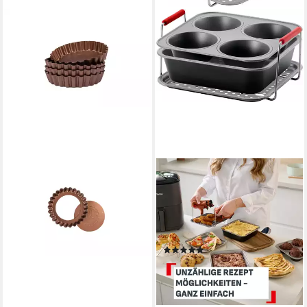
SALLYS
TEFAL
Tarteform Mini - 4er Set, mit
Backform Dail'Easy,
Hebeboden
Backeinsatz für die
23,99 €
Heißluftfritteuse, (Set 3-tlg),
lieferbar - in 2-3 Werktagen bei dir
stapelbar, antihaftbeschichtet
(3)
30,49 €
UVP
39,99 €
-24%
lieferbar - in 1-2 Werktagen bei dir