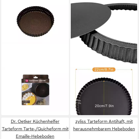
SALLYS
LUXUSKOLLEKTION
Tarteform Rund mit
Quicheform Quicheform
Hebeboden
Hebeboden Tarteform
ab 20,99 €
Obstkuchenform 22cm
lieferbar - in 2-3 Werktagen bei dir
40,95 €
lieferbar - in 4-5 Werktagen bei dir
Dr. Oetker Küchenhelfer
zyliss Tarteform Antihaft, mit
Tarteform Tarte-/Quicheform mit
herausnehmbarem Hebeboden
Emaille-Hebeboden