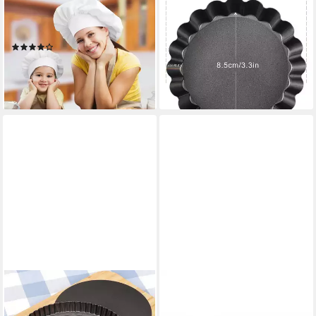
RELAXDAYS
LUXUSKOLLEKTION
Tarteform mit Hebeboden 2er
Tarteform Tartelette
Set
Förmchen Hebeboden 10cm
(10)
8 Mini Quiche 10cm×8
18,99 €
UVP
39,99 €
38,95 €
-53%
lieferbar - in 4-5 Werktagen bei dir
lieferbar - in 2-3 Werktagen bei dir
IMMER
Springform Kuchenform