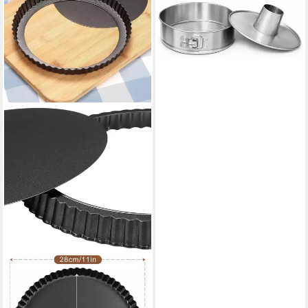
Edelstahl Backform
unbeschichtet PFAS-frei 25
cm, (3-tlg)
32,99 €
lieferbar - in 2-3 Werktagen bei dir
LUXUSKOLLEKTION
Quicheform Quicheform
Hebeboden Quichepfanne