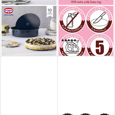
DR. OETKER KÜCHENHELFER
IMMER
Garantieform Garantieform
Quicheform Edelstahl
mit Hebeboden
Backform für Quiche,Tarte &
(1)
Tortenböden, mit Hebeboden,
ab 49,59 €
61,99 €
(2-tlg)
-20%
(2)
lieferbar - in 2-3 Werktagen bei dir
18,99 €
lieferbar - in 2-3 Werktagen bei dir