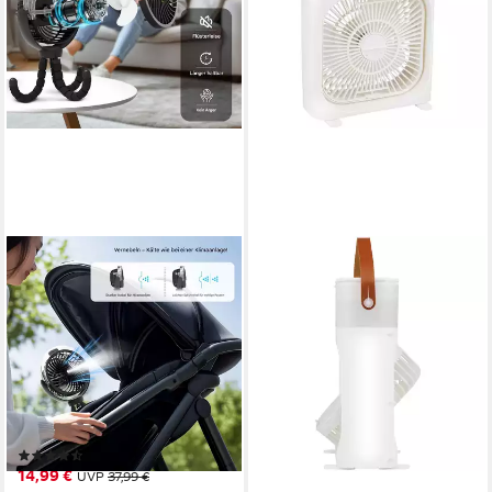
ATEROLL
HAC24
Tischventilator Mini-USB-
Tischventilator Ventilator mit
Ventilator mit Oktopus-
Sprühnebel 450 ml
Basis,mit Nebel,einstellbarem
Wassertank Tischlüfter
Licht
3
Geschwindigkeitsstufen
Drucktasten
Bedienung
20 W
Leistung
Neigungswinkel verstellbar, Oszillation zuschaltbar
Verstellbarkeit
19,99 €
Drucktasten
Bedienung
lieferbar - in 3-4 Werktagen bei dir
(6)
14,99 €
UVP
37,99 €