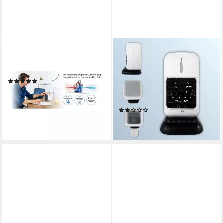
BEURER
AMBIANO
Tischventilator LV 50 Fresh
Tischventilator Ambiano
Breeze
Tischluftkühler mit LED, 3
(1)
Stufen, Timer & 450ml Tank
ab 24,92 €
UVP
53,99 €
Direktwahltasten
Bedienung
-54%
(22)
lieferbar - in 2-3 Werktagen bei dir
24,99 €
lieferbar - in 2-3 Werktagen bei dir