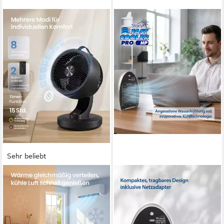
Sehr beliebt
SONGMICS
GENIUS
Tischventilator 2-in-
Tischventilator Fast Cooler
1:Ventilator & Luftzirkulator,
Pro HP Set 2-tlg., Luftkühler
leise 20 dB, LED-Display,12h
mit Wasserkühlung
Timer