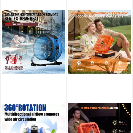
XPOWER
KEHOT
Tischventilator X-35AR
Tischventilator
Hochtemperaturbeständiger
Campingventilator mit Licht
13" Industrie Axiallüfter &
und Fernbedienung, Faltbarer