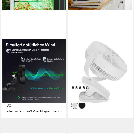
VIVOSUN
ADLER EUROPE
Tischventilator VIVOSUN
Tischventilator AD 7342w
AeroWave E6 Gen2 Clip-
Akku Ventilator mit Clip, USB
Ventilator Ø 15 cm 2er-Set
Camping Ventilator
33 dB
Lautstärke max.
3
Geschwindigkeitsstufen
10
Geschwindigkeitsstufen
5 W
Leistung
12 W
Leistung
(12)
(3)
20,90 €
119,00 €
UVP
129,90 €
lieferbar - in 2-3 Werktagen bei dir
-8%
lieferbar - in 2-3 Werktagen bei dir