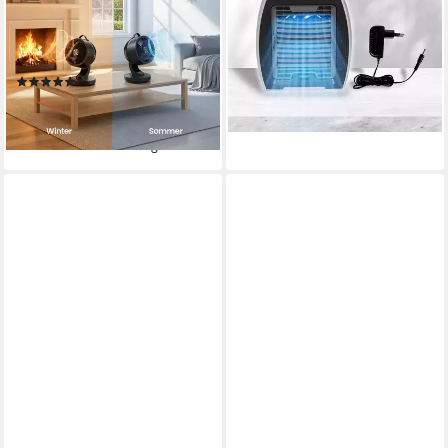
5 W
Leistung
Drucktaste
Bedienung
3
Geschwindigkeitsstufen
70° horizontal, 70° vertikal
Verstellbarkeit
66,94 €
Fernbedienung, Drucktasten
Bedienung
lieferbar - in 2-3 Werktagen bei dir
(58)
99,99 €
UVP
123,99 €
-19%
lieferbar - in 3-4 Werktagen bei dir