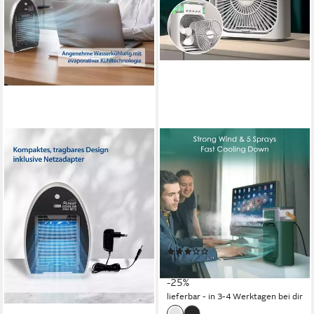
GENIUS
LUCKKY
Tischventilator Fast Cooler
Tischventilator 3-in-1
Pro HP Set 2-tlg., Luftkühler
Luftkühler, USB Ventilator mit
mit Wasserkühlung
Farblichtern.
5 W
Leistung
3
Geschwindigkeitsstufen
Drucktaste
Bedienung
360, Verstellbar
Verstellbarkeit
Drucktasten
Bedienung
66,94 €
(20)
lieferbar - in 2-3 Werktagen bei dir
29,99 €
UVP
39,99 €
-25%
lieferbar - in 3-4 Werktagen bei dir