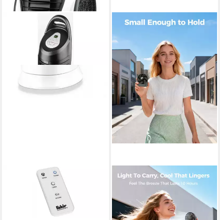
FAKIR
NSIHING
Turmventilator
Tischventilator Tischventilator
ab 114,99 €
USB, Tragbarer Mini
lieferbar - in 2-3 Werktagen bei dir
Ventilator Wiederaufladbar