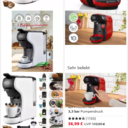
Sehr beliebt
CAMRY
TASSIMO
Espressomaschine, Weiß
Kapselmaschine happy
Kaffeemaschine
friendly TAS103E, über 70
Kapselmaschine
Getränke, platzsparend
(4)
0,7 l
Wassertank
ab 95,89 €
UVP
115,99 €
3,3 bar
Pumpendruck
-17%
(1153)
lieferbar - in 4-5 Werktagen bei dir
36,99 €
UVP
119,99 €