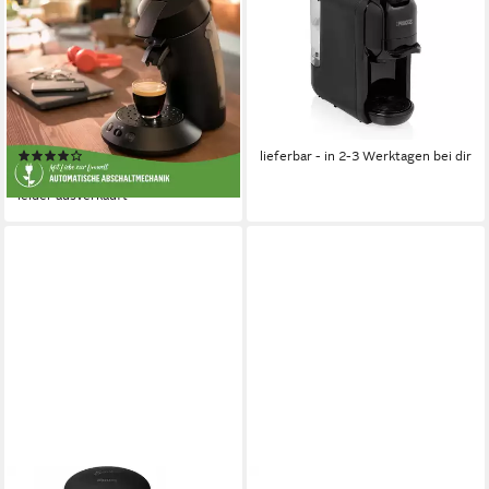
Kaffeepadmaschine Original
Kapselmaschine
Plus ECO CSA210/22, mit
1
Tassen
0.6 l
Wassertank
zwei Kaffee-Einstellungen
19 bar
Pumpendruck
0,7 l
Wassertank
ab 79,94 €
UVP
89,99 €
1 bar
Pumpendruck
Abschaltautomatik
Zeitfunktionen
-11%
(28)
lieferbar - in 2-3 Werktagen bei dir
69,99 €
leider ausverkauft