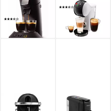
Kapsel-/Kaffeepadmaschine,
Kapsel-/Kaffeepadmaschine
(3)
Pad, Abnehmbarer
79,99 €
Wasserbehälter
lieferbar - in 5-6 Werktagen bei dir
(9)
107,94 €
9,86 €
mtl. in 12 Raten
lieferbar - in 5-6 Werktagen bei dir