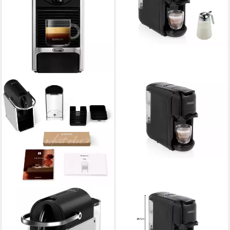
DE'LONGHI
PRINCESS
Kapsel-/Kaffeepadmaschine,
Kapselmaschine
Papier, Schickes
1
Tassen