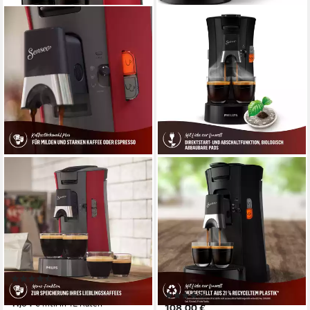
PHILIPS SENSEO
PHILIPS SENSEO
Kaffeepadmaschine Select
Kaffeepadmaschine Select
CSA240/90, mit drei Kaffee-
CSA230/69, mit drei Kaffee-
Einstellungen
Einstellungen, aus 21% rec.
Plastik
2
Tassen
0,9 l
Wassertank
0,9 l
Wassertank
1 bar
Pumpendruck
1 bar
Pumpendruck
Abschaltautomatik
Zeitfunktionen
(1380)
ab 120,89 €
(344)
11,04 €
mtl. in 12 Raten
108,00 €