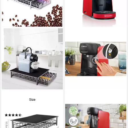
YOUYIJIA
BOSCH
Kapsel-/Kaffeepadmaschine
Kapselmaschine TAS163E,
Kapselschublade-60
Intellibrew Barcode-
(31)
Technologie
18,99 €
UVP
46,99 €
39,99 €
-60%
lieferbar - in 5-6 Werktagen bei dir