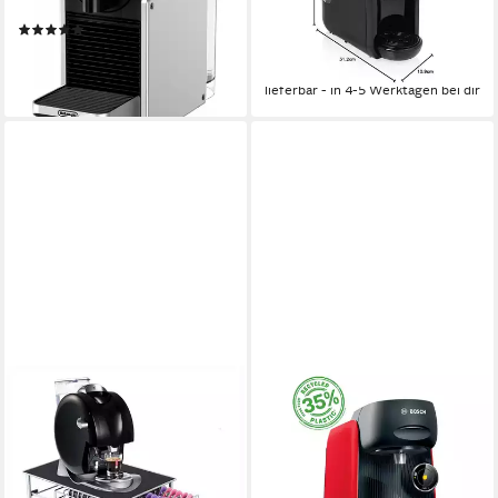
0.6 l
Wassertank
Industriedesign
19 bar
Pumpendruck
(1)
ab 128,23 €
125,99 €
11,71 €
mtl. in 12 Raten
11,51 €
mtl. in 12 Raten
lieferbar - in 5-6 Werktagen bei dir
lieferbar - in 4-5 Werktagen bei dir