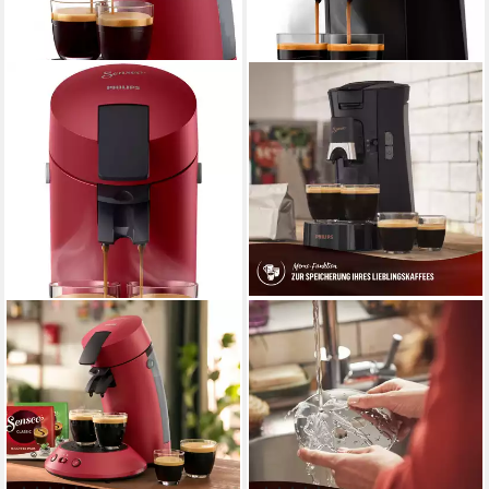
PHILIPS SENSEO
PHILIPS SENSEO
Kaffeepadmaschine Original
Kaffeepadmaschine Select
Plus CSA210/90, mit zwei
CSA240/60, mit drei Kaffee-
Kaffee-Einstellungen
Einstellungen
2
Tassen
2
Tassen
0,7 l
Wassertank
1 bar
Pumpendruck
1 bar
Pumpendruck
Abschaltautomatik
Zeitfunktionen