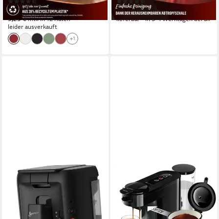
(1614)
(207)
ab 101,68 €
ab 89,99 €
9,29 €
mtl. in 12 Raten
lieferbar - in 3-4 Werktagen bei dir
leider ausverkauft
+1