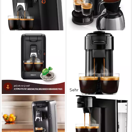
Sehr beliebt
Sehr beliebt
PHILIPS SENSEO
PHILIPS SENSEO
Kaffeepadmaschine Maestro
Kaffeepadmaschine Switch
CSA260/60, mit drei Kaffee-
HD6592/64, 2-in-1 Pad und
Einstellungen
Filterkaffee
1,2 l
Wassertank
1 l
Kaffeekanne