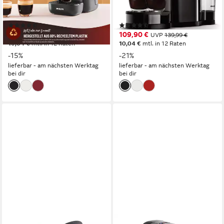
1 bar
Pumpendruck
7
Tassen
Abschaltautomatik
Zeitfunktionen
1 bar
Pumpendruck
(720)
(292)
109,90 €
109,90 €
UVP
129,99 €
UVP
139,99 €
10,04 €
mtl. in 12 Raten
10,04 €
mtl. in 12 Raten
-15%
-21%
lieferbar - am nächsten Werktag
lieferbar - am nächsten Werktag
bei dir
bei dir