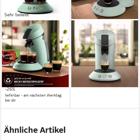
Sehr beliebt
PHILIPS SENSEO
PHILIPS SENSEO
Kaffeepadmaschine Original
Kaffeepadmaschine
99,90 €
Plus CSA210/80, mit zwei
lieferbar - in 6-7 Werktagen bei dir
Kaffee-Einstellungen
2
Tassen
0,7 l
Wassertank
1 bar
Pumpendruck
(80)
69,90 €
UVP
94,99 €
-26%
lieferbar - am nächsten Werktag
bei dir
Ähnliche Artikel