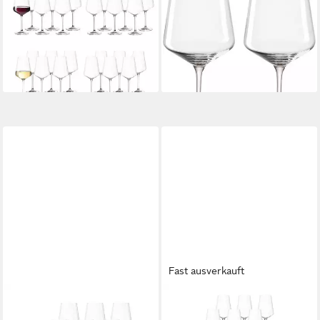
und Weißweingläser 24er Set,
goldfarben, 2-tlg., Kristallglas,
24-tlg., Glas
2er Set, 560ml
151,45 €
27,49 €
UVP
166,80 €
lieferbar - in 2-3 Werktagen bei dir
-9%
lieferbar - in 2-3 Werktagen bei dir
Fast ausverkauft
LEONARDO
LEONARDO
Rotweinglas Puccini
Gläser-Set Puccini Wein Bier