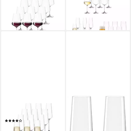
Rotweingläser 750 ml 12er
Sekt Gläserset 18er Set, 18-
Set, 12-tlg., Glas
tlg., Glas
81,95 €
116,45 €
lieferbar - in 2-3 Werktagen bei dir
lieferbar - in 2-3 Werktagen bei dir
LEONARDO
LEONARDO
Sektglas Puccini Sektgläser
Sektglas PUCCINI, goldfarben,
280 ml 12er Set, 12-tlg., Glas
2-tlg., Kristallglas, 2er Set,
(1)
280ml
81,95 €
25,59 €