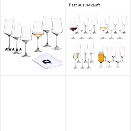
Fast ausverkauft
LEONARDO
LEONARDO
Weißweinglas Gläser-Set
Gläser-Set Puccini Gläserset
PUCCINI + Poliertuch, 7-teilig,
24er Set, 24-tlg., Glas
151,45 €
7-tlg., Kristallglas, 6
UVP
166,80 €
Weisswein Gläser, 560 ml, mit
-9%
(5)
lieferbar - in 2-3 Werktagen bei dir
Poliertuch
ab 29,63 €
UVP
44,90 €
-34%
lieferbar - in 4-5 Werktagen bei dir