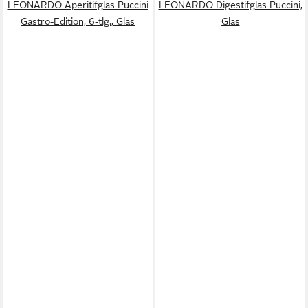
LEONARDO Aperitifglas Puccini
LEONARDO Digestifglas Puccini,
Gastro-Edition, 6-tlg., Glas
Glas