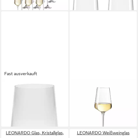
lieferbar - in 2-3 Werktagen bei dir
lieferbar - in 2-3 Werktagen bei dir
Fast ausverkauft
LEONARDO
LEONARDO
Longdrinkglas LEONARDO
Weißweinglas Puccini, Glas
13,50 €
Longdrinkbecher Puccini 365
lieferbar - in 2-3 Werktagen bei dir
ml, 1-tlg.
ab 13,95 €
lieferbar - in 2-3 Werktagen bei dir
LEONARDO Glas, Kristallglas,
LEONARDO Weißweinglas