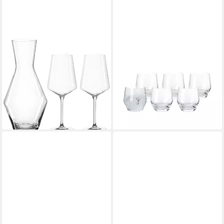
LEONARDO
LEONARDO
Gläser-Set PUCCINI, 3-tlg.,
Glas Puccini Trinkgläser 310
Kristallglas, (1 Karaffe, 2
ml 6er Set, 6-tlg., Glas
ab 30,92 €
Weingläser), 3-teilig
lieferbar - in 4-5 Werktagen bei dir
ab 28,80 €
UVP
36,95 €
-22%
lieferbar - in 4-5 Werktagen bei dir