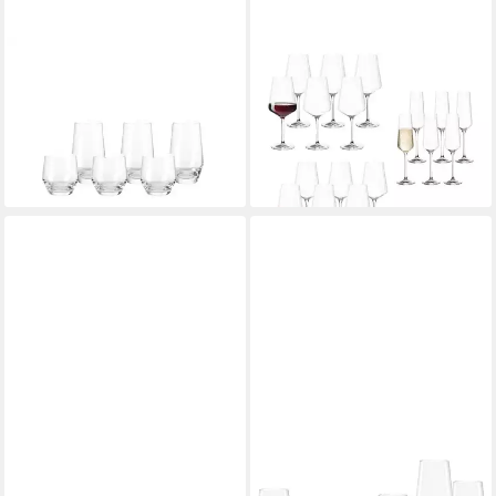
LEONARDO
LEONARDO
Glas Puccini Trinkgläser 6er
Gläser-Set Puccini Wein- und
Set, 6-tlg., Glas
Sektgläser 18er Set, 18-tlg.,
46,95 €
Glas
lieferbar - in 2-3 Werktagen bei dir
116,45 €
lieferbar - in 2-3 Werktagen bei dir
LEONARDO
LEONARDO