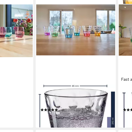
g., Glas, 360
en bei dir
Fast 
LEONARDO
LEO
Gläser-Set OPTIC, 6-tlg., Glas, 215
Gläs
ml, 6-teilig
ml, 6
(6)
ab 22,49 €
ab 2
lieferbar - in 4-5 Werktagen bei dir
liefe