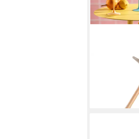
LEONARDO
Cocktailglas BRERA, 2
sortiert, Cocktailschal
tlg., Glas, spülmaschi
57,99 €
lieferbar - in 4-5 Werktag