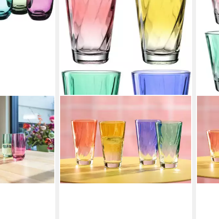
tlg., Glas,
 6-teilig
€
en bei dir