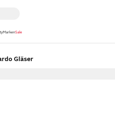
ty
Marken
Sale
ardo Gläser