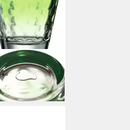
NARDO
er-Set OPTIC, 6-tlg., Glas, 215
-teilig
(4)
3,70 €
rbar - in 4-5 Werktagen bei dir