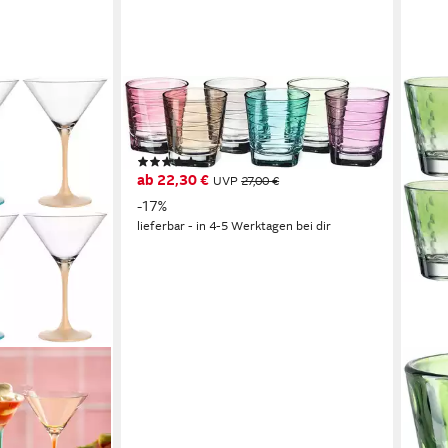
LEONARDO
Whiskyglas VARIO, 6-tlg., Glas, 250
ml, 6-teilig
(2)
ab 22,30 €
UVP
27,00 €
-17%
lieferbar - in 4-5 Werktagen bei dir