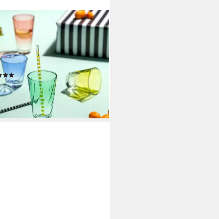
NARDO
er-Set Trinkglas, TWIST, 215 ml,
g sortiert, 4er-Set, 4-tlg., Glas,
kybecher,
maschinengeeignet
(1)
3,80 €
rbar - in 4-5 Werktagen bei dir