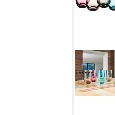
LEONARDO
Longdrinkglas SORA, 6-
390 ml, farbig sortiert,
(10)
ab 33,36 €
UVP
45,00 
-26%
lieferbar - in 4-5 Werktag