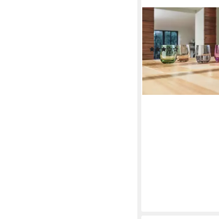
LEONARDO
Whiskyglas SORA, 6-tl
ml, 6-teilig
(2)
ab 33,19 €
UVP
45,00 €
-26%
lieferbar - in 4-5 Werktag