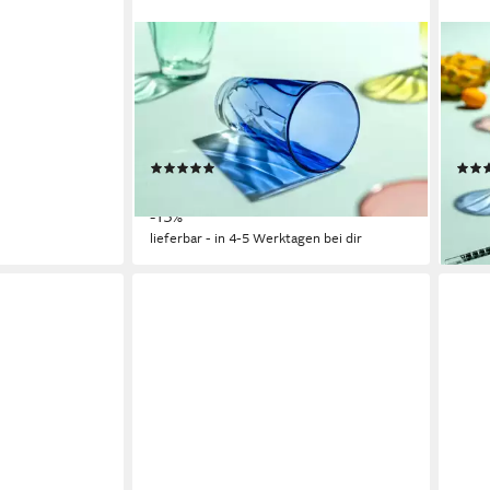
LEONARDO
LEO
Gläser-Set Trinkglas, TWIST, 300 ml,
Gläs
farbig sortiert, 4er-Set, 4-tlg., Glas,
farbi
Longdrinkbecher,
Whis
spülmaschinengeeignet
spül
(4)
ab 20,77 €
ab 2
UVP
23,80 €
liefe
-13%
lieferbar - in 4-5 Werktagen bei dir