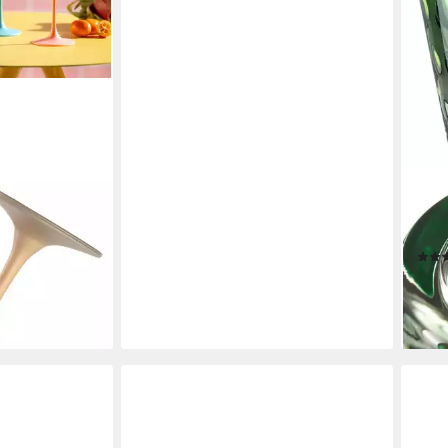
LEO
30 ml, farbig
Gläs
e, 6er-Set, 6-
ml, 6
nengeeignet
ab 2
liefe
en bei dir