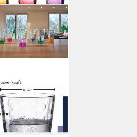
ausverkauft
NARDO
er-Set OPTIC, 6-tlg., Glas, 300
-teilig
(15)
2,09 €
rbar - in 4-5 Werktagen bei dir