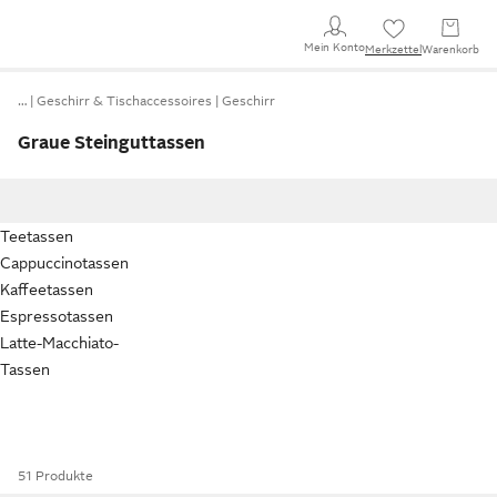
Mein Konto
Merkzettel
Warenkorb
…
Geschirr & Tischaccessoires
Geschirr
Graue Steinguttassen
Teetassen
Cappuccinotassen
Kaffeetassen
Espressotassen
Latte-Macchiato-
Tassen
51 Produkte