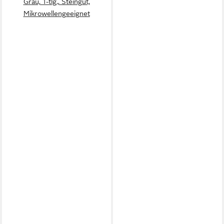
Grau, 1-tlg., Steingut,
Mikrowellengeeignet