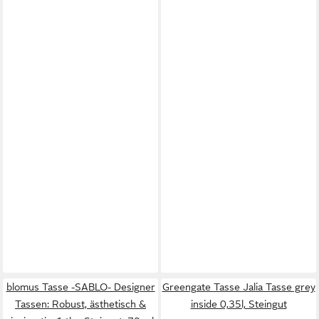
blomus Tasse -SABLO- Designer
Greengate Tasse Jalia Tasse grey
Tassen: Robust, ästhetisch &
inside 0,35l, Steingut