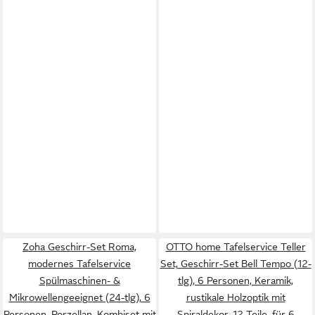
Zoha Geschirr-Set Roma,
OTTO home Tafelservice Teller
modernes Tafelservice
Set, Geschirr-Set Bell Tempo (12-
Spülmaschinen- &
tlg), 6 Personen, Keramik,
Mikrowellengeeignet (24-tlg), 6
rustikale Holzoptik mit
Personen, Porzellan, Kombiset mit
Spiraldekor, 12 Teile, für 6