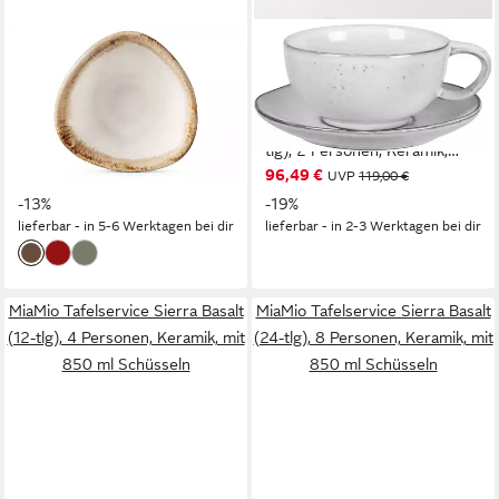
KONSIMO®
BROSTE COPENHAGEN
Frühstücks-Geschirrset
Teeservice Single Geschirr-
PRIMA kleines Frühstücksset,
Set Nordic Sand, inkl. 1
Premiumqualität aus EU (12-
Päckchen Papierserviette (8-
tlg), 6 Personen, Keramik, 6x
tlg), 2 Personen, Keramik,
199,00 €
96,49 €
Müslischale 400 ml, 6x
229,00 €
Beliebte Geschirr Sets
UVP
119,00 €
Becher 400 ml, luxuriöses
-13%
Exclusiv mit Geschenk
-19%
lieferbar - in 5-6 Werktagen bei dir
lieferbar - in 2-3 Werktagen bei dir
Qualitätsprodukt
MiaMio Tafelservice Sierra Basalt
MiaMio Tafelservice Sierra Basalt
(12-tlg), 4 Personen, Keramik, mit
(24-tlg), 8 Personen, Keramik, mit
850 ml Schüsseln
850 ml Schüsseln