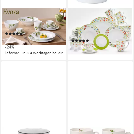
RITZENHOFF & BREKER
VAN WELL
Becher Evora, 6-teilig, 6-tlg.,
Becher Vario Flower, 6-tlg.,
Porzellan, Botanik-Motiv
Porzellan, spülmaschinen- und
(4)
mikrowellengeeignet, 6-teilig
ab 29,99 €
UVP
39,50 €
(4)
27,99 €
-24%
lieferbar - in 6-8 Werktagen bei dir
lieferbar - in 3-4 Werktagen bei dir
RITZENHOFF & BREKER