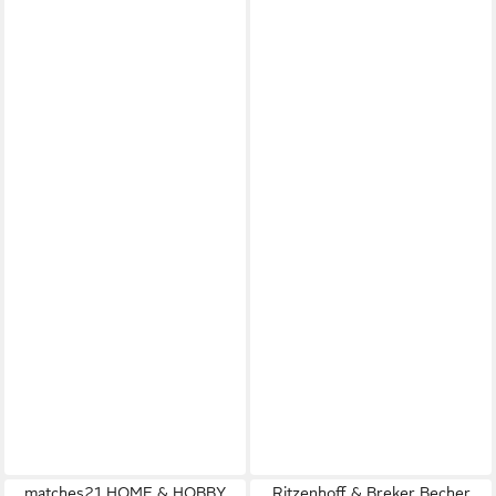
matches21 HOME & HOBBY
Ritzenhoff & Breker Becher