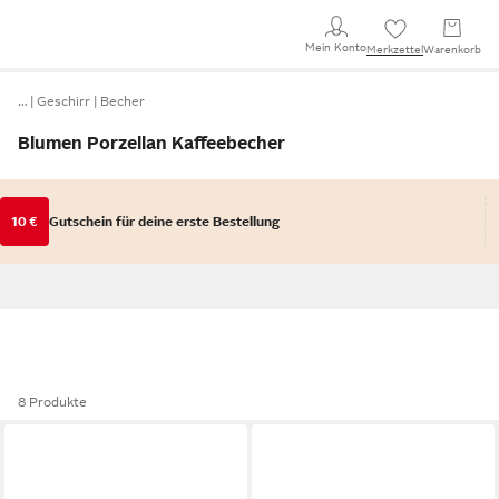
Mein Konto
Merkzettel
Warenkorb
…
Geschirr
Becher
Blumen Porzellan Kaffeebecher
10 €
Gutschein für deine erste Bestellung
8 Produkte