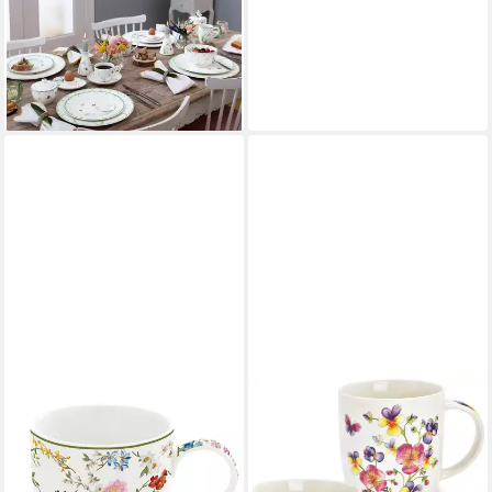
Becher Colourful Spring
Becher mit Henkel 0,37l Set6,
Premium Porcelain
146,95 €
lieferbar - in 3-4 Werktagen bei dir
MATCHES21 HOME & HOBBY
Tasse Kaffeetassen 2er Set
Frühling Sommer Blumen
Blüten, 2-tlg., Porzellan, Tee,