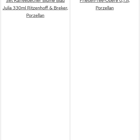
Set Kaffeebecher Blume Blau
Friesen-Tee-Obere 0,13l,
Julia 330ml Ritzenhoff & Breker,
Porzellan
Porzellan