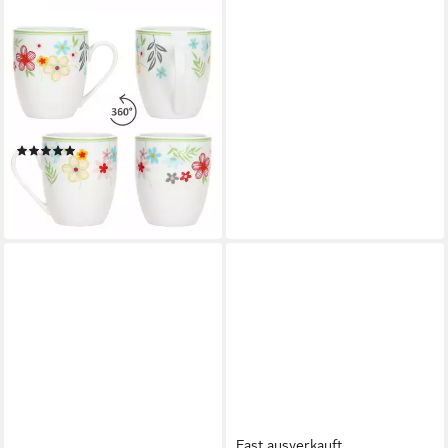
MAMBOCAT
Becher 6er Set Variant
Blümchen Kaffeebecher
350ml bunte Porzellantassen,
Porzellan
(7)
22,99 €
UVP
34,99 €
-34%
lieferbar - in 2-3 Werktagen bei dir
Fast ausverkauft