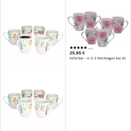
SPETEBO
Becher Kaffeebecher mit
Rosen Motiv - 6er Set, 6-tlg.,
Porzellan, Kaffee und Tee
Tassen für ca. 250 ml
(6)
25,95 €
lieferbar - in 2-3 Werktagen bei dir