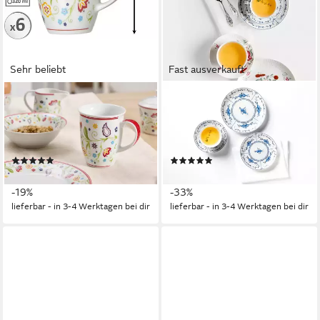
Sehr beliebt
Fast ausverkauft
RITZENHOFF & BREKER
SELTMANN WEIDEN
Becher Doppio Shanti, 6-teilig,
Becher Amina Strohblume, 1-
6-tlg., Porzellan, Paisley-
tlg., Porzellan, Kaffeebecher,
Blüten-Dekor
Tasse, mit Relief
(92)
(1)
ab 37,12 €
ab 13,22 €
UVP
45,99 €
UVP
19,60 €
-19%
-33%
lieferbar - in 3-4 Werktagen bei dir
lieferbar - in 3-4 Werktagen bei dir