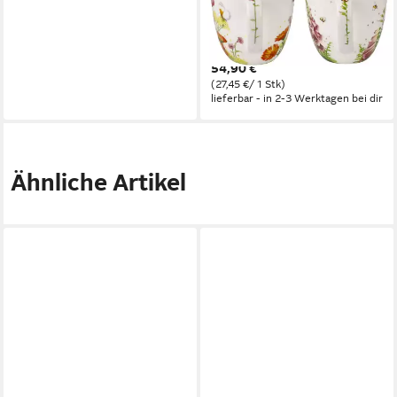
Becher Goebel 2teilig Tasse
Set mit floralen Motiven rose,
2-tlg., Porzellan
54,90 €
(27,45 €/ 1 Stk)
lieferbar - in 2-3 Werktagen bei dir
Ähnliche Artikel