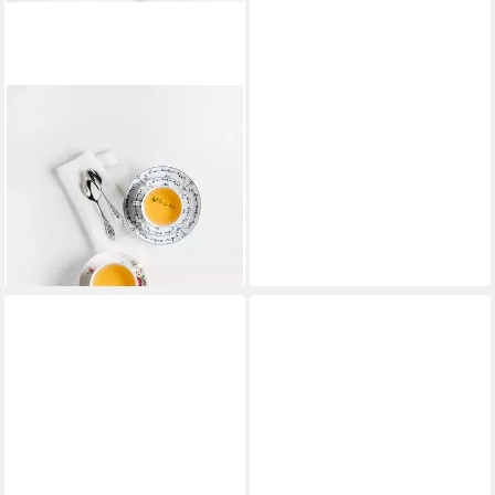
SELTMANN WEIDEN
Becher Amina Ostfriesenrose,
1-tlg., Porzellan, Kaffeebecher,
Tasse, mit Relief
ab 11,78 €
UVP
19,60 €
-40%
lieferbar - in 3-4 Werktagen bei dir