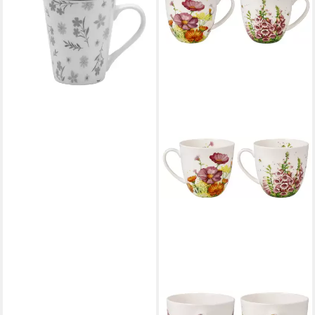
Becher, Porzellan
13,90 €
lieferbar - in 2-3 Werktagen bei dir
DEKOMIRO