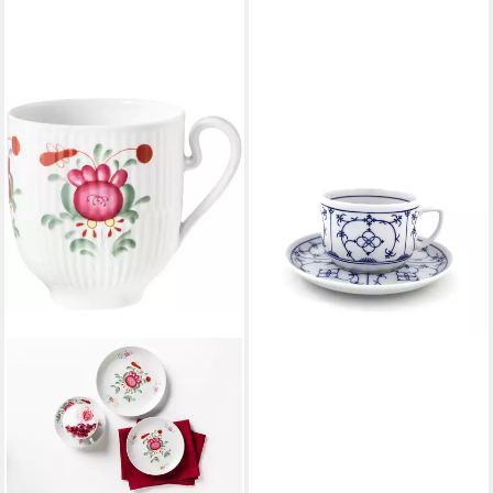
WINTERLING® PORZELLAN
GERMANY
Becher Winterling Indischblau
Kaffeeobertasse 0,2 l
zylindrisch, Porzellan
16,30 €
lieferbar - in 2-3 Werktagen bei dir