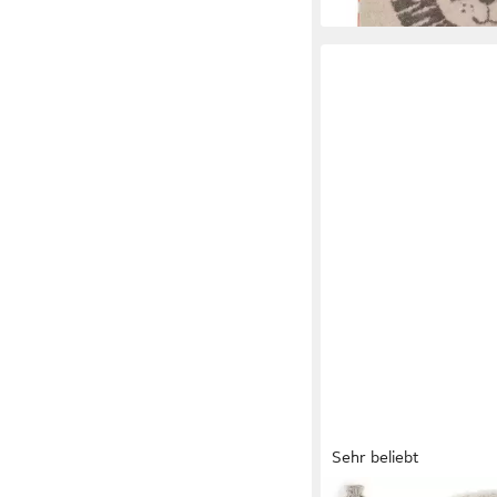
Sehr beliebt