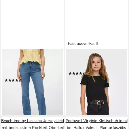
Fast ausverkauft
VERO MODA
KIDS ONLY
Gerade Jeans VMTESSA HR
T-Shirt KONNELLA mit
STRAIGHT JEANS LI3114 GA
gewellten Säumen
(18)
NOOS
ab 11,99 €
UVP
14,99 €
(15)
ab 33,99 €
UVP
49,99 €
-20%
lieferbar - in 1-2 Werktagen bei dir
-32%
+8
lieferbar - in 1-2 Werktagen bei dir
Beachtime by Lascana Jerseykleid
Podowell Virginie Klettschuh ideal
mit bedrucktem Rockteil, Oberteil
bei Hallux Valgus, Plantarfasziitis