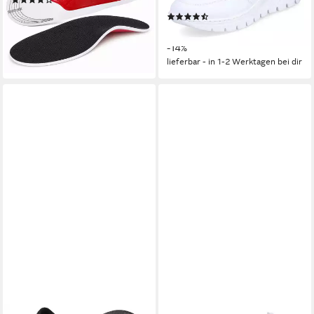
(74)
Schnürschuh
12,99 €
UVP
23,99 €
(87)
ab 60,39 €
-46%
UVP
69,95 €
lieferbar - in 3-4 Werktagen bei dir
-14%
lieferbar - in 1-2 Werktagen bei dir