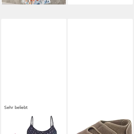
Sehr beliebt
LASCANA
PADERO
Spaghettitop mit dezentem
Ortomed Klettschuhe
Druck (2er-Pack) aus
Verbandschuhe Hausschuh