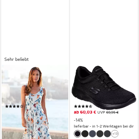
Sehr beliebt
VIVANCE BY LASCANA
SKECHERS
Jerseykleid mit Blumendruck
SUMMITS Slip-On Sneaker
und schwingendem Rock
Freizeitschuh, Halbschuh,
bedrucktes Sommerkleid,
Schlupfschuh mit
Strandkleid, lockeres
komfortabler Innensohle
(532)
(1229)
Trägerkleid
35,00 €
ab 60,03 €
49,99 €
UVP
69,95 €
-30%
-14%
lieferbar - in 1-2 Werktagen bei dir
+13
lieferbar in 10 Wochen