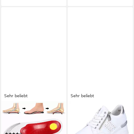
Sehr beliebt
Sehr beliebt
COOL-I ®
RIEKER
Einlegesohlen Orthopädische
Wedgesneaker mit seitlichen
3D-Einlegesohlen, Für Alltag,
Flechtdurchzügen,
Sport & Freizeit
Freizeitschuh, Halbschuh,