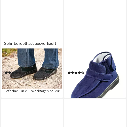
Sehr beliebt
Fast ausverkauft
PROMED
PROMED
München III schwarz
SaniCabrio DXL Spezialschuh
Spezialschuh
Spezialschuh, Verbandschuh
(69)
(1)
39,99 €
44,95 €
UVP
109,95 €
UVP
59,99 €
-64%
-25%
lieferbar - in 2-3 Werktagen bei dir
lieferbar - in 3-4 Werktagen bei dir