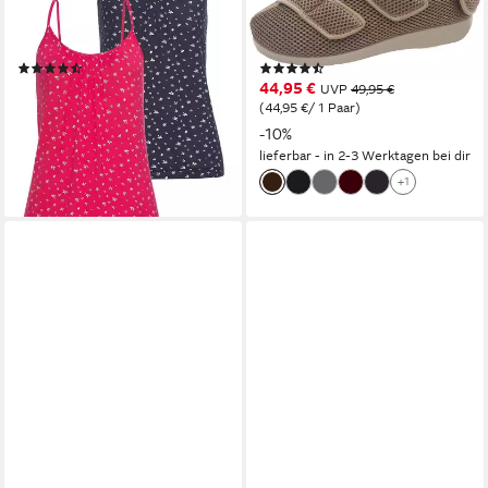
elastischem Viskose-Jersey,
Orthopädischer
sommerlich leicht
Rehabilitationsschuh
(463)
(53)
24,99 €
44,95 €
29,99 €
UVP
49,95 €
(12,50 €/ 1 Stk)
(44,95 €/ 1 Paar)
-17%
-10%
lieferbar - in 2-3 Werktagen bei dir
+1
lieferbar - in 1-2 Werktagen bei dir