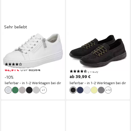
Sehr beliebt
RIEKER
LASCANA
Sneaker mit Memosoft-
Slipper, Halbschuh, Slip-On-
Innensohle, Freizeitschuh,
Sneaker, Sneaker aus
Halbschuh, Schnürschuh
leichtem Textil-Material
(170)
VEGAN
62,91 €
UVP
69,95 €
(1125)
ab 39,99 €
-10%
lieferbar - in 1-2 Werktagen bei dir
lieferbar - in 1-2 Werktagen bei dir
+1
+12