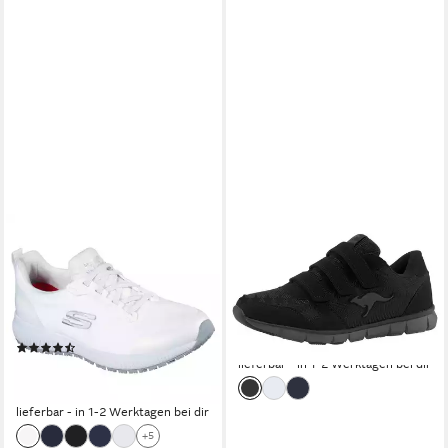
SKECHERS
KANGAROOS
SQUAD SR Berufsschuh,
K-BlueRun 701 B Sneaker mit
Sneaker für Gastronomie &
Klettverschluss
(339)
Pflege mit gepolstertem
ab 32,99 €
UVP
39,95 €
Schaftrand
-17%
(279)
lieferbar - in 1-2 Werktagen bei dir
ab 62,91 €
UVP
69,95 €
-10%
lieferbar - in 1-2 Werktagen bei dir
+5