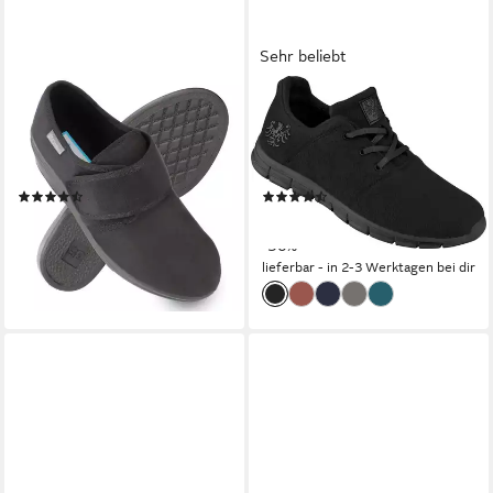
Sehr beliebt
DR. ORTO
TIROLER LODEN
Linz Klett-Sneaker Damen
Sneaker ultraleicht und
Sneaker Klettverschluss,
superbequem aus reiner
Stretch-Sneaker
Schurwolle
(4)
(57)
61,99 €
89,99 €
UVP
129,00 €
(61,99 €/ 1 Paar)
-30%
lieferbar - in 2-3 Werktagen bei dir
lieferbar - in 2-3 Werktagen bei dir