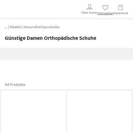
Mein Konto
Merkzettel
Warenkorb
…
%Sale%
Gesundheitsprodukte
Günstige Damen Orthopädische Schuhe
64 Produkte