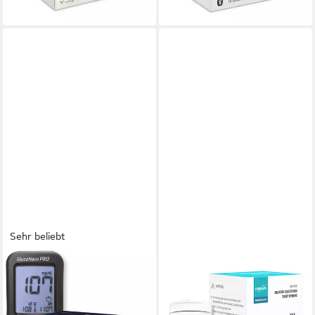
Display
Integrierter Auswurfknopf
lieferbar - in 4-5 Werktagen bei dir
lieferbar - in 3-4 Werktagen bei dir
Sehr beliebt
GLUCONAVII
EUROPAPA
Blutzuckermessgerät Pro in
Blutzuckermessgerät
MG, Blutzuckermessgerät
Blutzuckerteststreifen für
komplettset, Ink. 60
Blutzucker-Wertes Kontrolle,