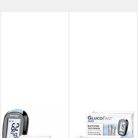
GLUCOFAST
GLUCOFAST
Blutzuckermessgerät DUO in
Blutzucker-Teststreifen DUO,
MG, Blutzuckermessgerät
100 Diabetes Teststreifen,
komplettset, Ink. 60
100-tlg., Für das Glucofast