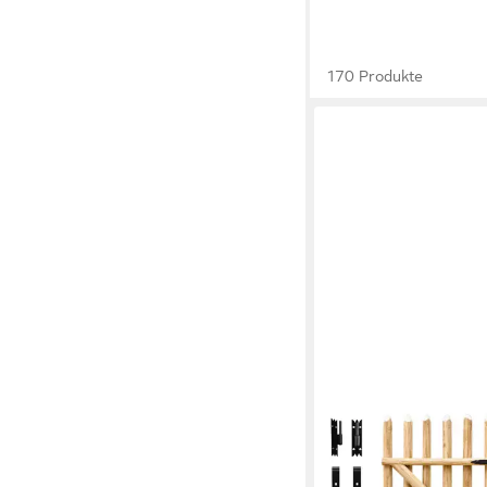
170 Produkte
FLORANICA
Gartentor Zauntor au
Staketentor für Stake