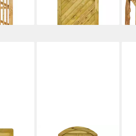
209,95 €
(76,99
-10%
-26%
lieferbar in 5 Wochen
in 4-5
GARTENLAND
GART