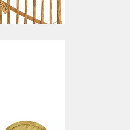
UVP
103,99 €
 €/ 1 m)
 Werktagen bei dir
ENLAND