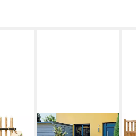
TETZNER & JENTZSCH
GART
s Haselnussholz
Gartentor Houston
Zaund
192,49 €
tenzaun inkl
300x
UVP
226,92 €