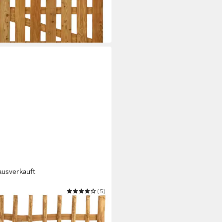
9,95 €
119,95 €
bar in 5 Wochen
ausverkauft
ARDI
(5)
ntor Holztor Haselnuss für
etenzaun 100cm breit
6,99 €