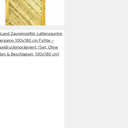
gen Diagonalzaun 100x180 cm
95 €
r KDI
209,95 €
bar in 5 Wochen
Land Zauneinzeltür Lattenzauntor
ergamo 100x180 cm Fichte –
seldruckimprägniert, (Set, Ohne
ten & Beschlagset, 100x180 cm)