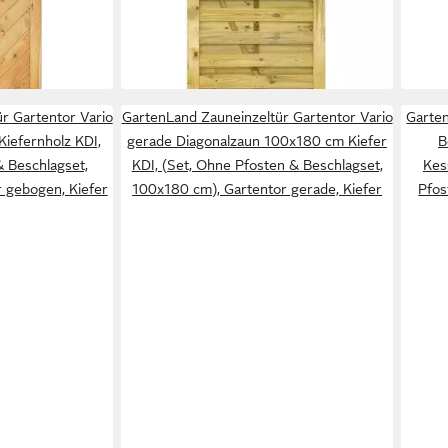
rche –
gerade 100x180 cm Kiefernholz KDI
gebo
159,95 €
189,
Kiefe
179,95 €
-11%
-10%
lieferbar in 5 Wochen
liefer
r Gartentor Vario
GartenLand Zauneinzeltür Gartentor Vario
Garten
iefernholz KDI,
gerade Diagonalzaun 100x180 cm Kiefer
B
& Beschlagset,
KDI, (Set, Ohne Pfosten & Beschlagset,
Kes
 gebogen, Kiefer
100x180 cm), Gartentor gerade, Kiefer
Pfos