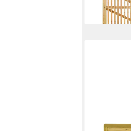
239,95 €
-13%
lieferbar in 5 Wochen
GARTENLAND