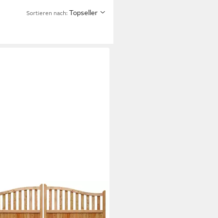
Topseller
Sortieren nach:
ENLAND
oppeltür Doppelflügel Tor Graz
90/105 cm Lärche –