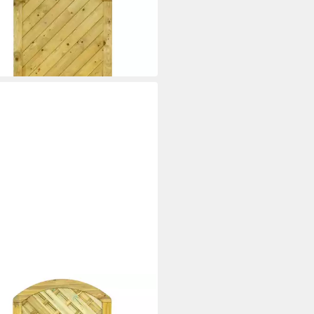
inzeltür Gartentor Innsbruck
iv gebogen 100x180 cm Fichte
95 €
229,95 €
bar in 5 Wochen
ENLAND
inzeltür Gartentor Vario