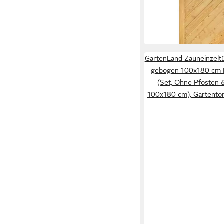
gerade 100x180 cm Lä
219,95 €
Naturbelassen
249,95 €
-12%
lieferbar in 5 Wochen
GartenLand Zauneinzeltü
gebogen 100x180 cm K
(Set, Ohne Pfosten 
100x180 cm), Gartentor