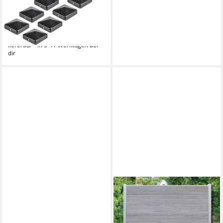
f.Holz,flach,schwarz,70x70KAR,
10x Pfostenkappe für
Holzpfosten, flach
40,99 €
lieferbar - in 9-11 Werktagen bei
dir
ALBERTS
Zaun Alberts 935141
Fertighandlauf, aus
Schmiedeeisen, feuerverzinkt,