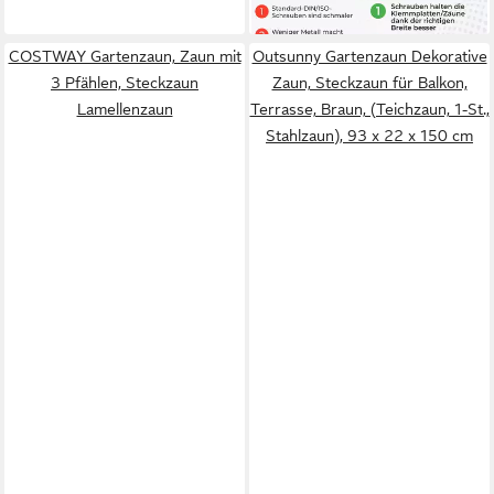
lieferbar - in 2-3 Werktagen bei dir
Zaunschrauben), Made in
Germany, 3mm stark, V2A
COSTWAY Gartenzaun, Zaun mit
Outsunny Gartenzaun Dekorative
Edelstahl, Diebstahlschutz
3 Pfählen, Steckzaun
Zaun, Steckzaun für Balkon,
Lamellenzaun
Terrasse, Braun, (Teichzaun, 1-St.,
Stahlzaun), 93 x 22 x 150 cm