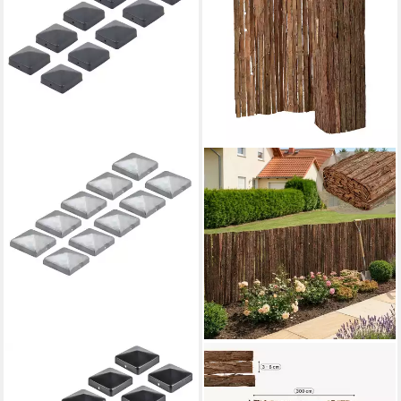
ALBERTS
CASA.PRO
Zaun PF-Kappe
Gartenzaun, »Zamora«