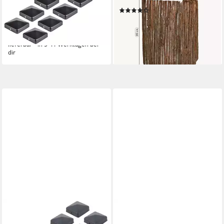
f.Holz,flach,anth,70x70KAR,
Rindenzaun 90 x 300 cm
(17)
10x Pfostenkappe für
ab 36,99 €
Holzpfosten, flach
(13,70 €/ 1 qm)
40,99 €
lieferbar - in 4-5 Werktagen bei dir
lieferbar - in 9-11 Werktagen bei
dir
ALBERTS
Zaun Alberts 935140