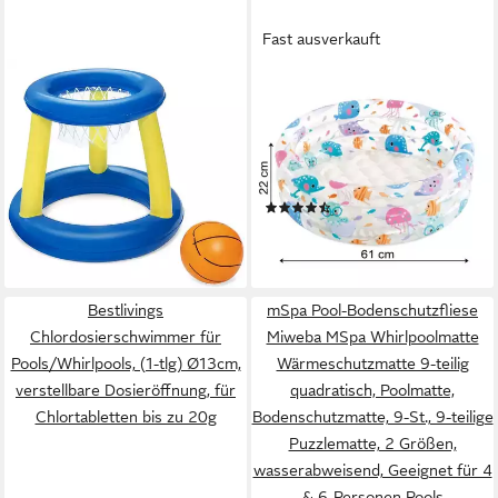
Fast ausverkauft
BESTWAY
INTEX
Badespielzeug Wasser-
Planschbecken Aufblasbares
Basketball mit Ball, 91 cm,
Kinderbecken Baby-Pool,
Poolspiel, Pool baden
(Spar-Set, 1-tlg., Meerestiere),
schwimmen spielen,
blitzschnell eine sichere und
(8)
ab 9,98 €
Badespaß, Wasserspiel
UVP
11,95 €
erfrischende Spielzone
ab 11,70 €
-16%
lieferbar - in 2-3 Werktagen bei dir
lieferbar - in 3-4 Werktagen bei dir
Bestlivings
mSpa Pool-Bodenschutzfliese
Chlordosierschwimmer für
Miweba MSpa Whirlpoolmatte
Pools/Whirlpools, (1-tlg) Ø13cm,
Wärmeschutzmatte 9-teilig
verstellbare Dosieröffnung, für
quadratisch, Poolmatte,
Chlortabletten bis zu 20g
Bodenschutzmatte, 9-St., 9-teilige
Puzzlematte, 2 Größen,
wasserabweisend, Geeignet für 4
& 6-Personen Pools