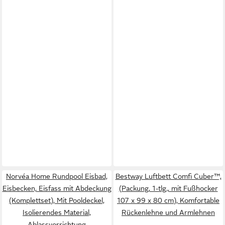
Norvéa Home Rundpool Eisbad,
Bestway Luftbett Comfi Cuber™,
Eisbecken, Eisfass mit Abdeckung
(Packung, 1-tlg., mit Fußhocker
(Komplettset), Mit Pooldeckel,
107 x 99 x 80 cm), Komfortable
Isolierendes Material,
Rückenlehne und Armlehnen
Ablassvorrichtung