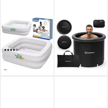
BESTWAY
HYPERMOTION
Pool Babypool Planschbecken
Ovalpool HyperMotion Eisbad
Kinderbecken (Spar-Set, 1-
Wanne 330 L faltbar mit
tlg., 86 x 86 x 25 cm klein),
Isolierdeckel Schwarz
(1)
86x86 cm, ab 0 Jahren,
52,99 €
(10)
Babypool
lieferbar - in 3-4 Werktagen bei dir
ab 18,95 €
UVP
29,99 €
-37%
lieferbar - in 8-10 Werktagen bei
dir