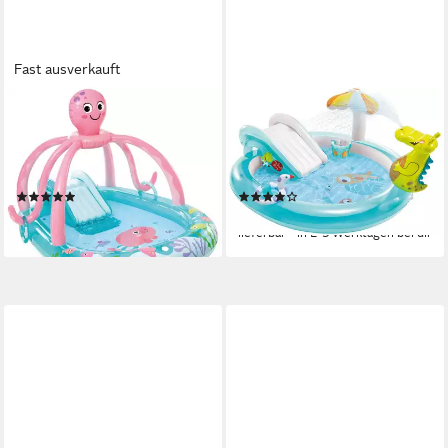
Fast ausverkauft
INTEX
INTEX
Aufblasbares Spielhaus
Planschbecken Playcenter
FRIENDLY OCTOPUS PLAY
Gator, BxLxH: 170x201x84
CENTER
cm
(1)
(26)
ab 49,77 €
49,99 €
lieferbar - in 3-4 Werktagen bei dir
lieferbar - in 2-3 Werktagen bei dir