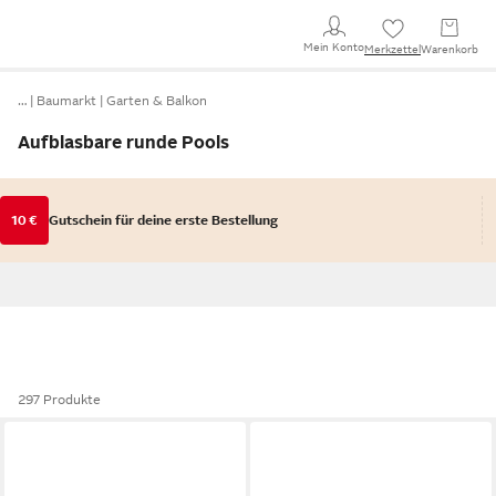
Mein Konto
Merkzettel
Warenkorb
…
Baumarkt
Garten & Balkon
Aufblasbare runde Pools
10 €
Gutschein für deine erste Bestellung
297 Produkte