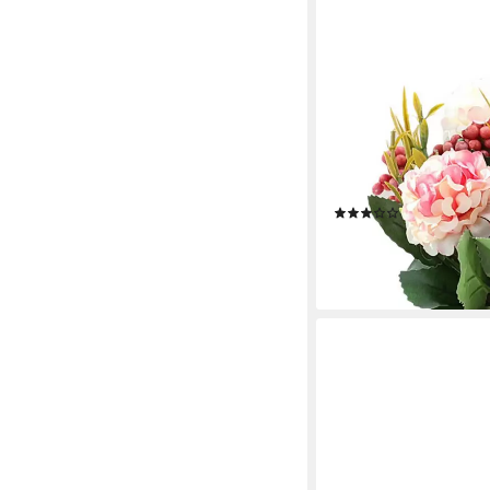
IBETTERTEC
Künstliche Zimmerpfla
Blumen, dekorative Ho
Seidenblumen Blumen
Kunstpflanze deko
(2)
8,99 €
UVP
19,99 €
-55%
lieferbar - in 3-4 Werktag