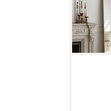
-70%
lieferbar - in 6-7 Werktag