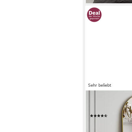
Sehr beliebt
KOONMI
Ganzkörperspiegel Gr
und verstärktem Glas
(303)
ab 38,99 €
UVP
129,00
nur bis Dienstag