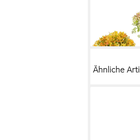
I.GE.A.
Blumenstrauß Schleier
19,49 €
UVP
26,99 €
-28%
lieferbar - in 3-4 Werktag
Ähnliche Arti