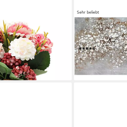
Sehr beliebt
OTTO HOME
nze Topfpflanzen, künstliche
Ölbild Albero, in 2 Größen
rtensien, Seidenstraße,
natürliche Farben, handbe
sträuße mit Keramikvase
gespannt
(38)
ab 43,49 €
UVP
129,99 €
-67%
lieferbar - in 2-3 Werktagen be
en bei dir