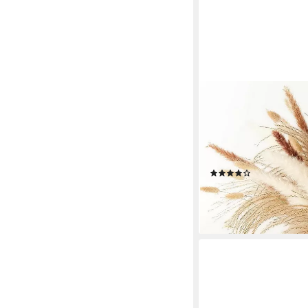
IBETTERTEC
Trockenblume Pampas
Pampasgras Getrockn
Flauschige Wedel, Lag
Trockenblumen Strau
(36)
Boho Dekor
15,99 €
UVP
39,99 €
-60%
lieferbar - in 3-4 Werktag