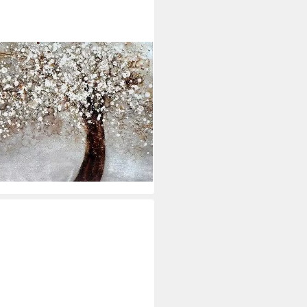
: 80 oder 120cm breit, warme,
maltes Leinwandbild auf Rahmen
i dir