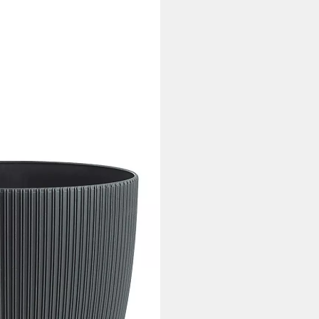
Drainagesystem (Vorteils-Set, 1
), Rillenoptik, UV-resistent,
epflanzung
i dir