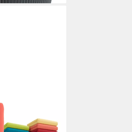
S in BASIC und PREMIUM
 Jersey (110 g/m), Gummizug:
tratzen bis 18 cm Höhe,
pflegeleicht