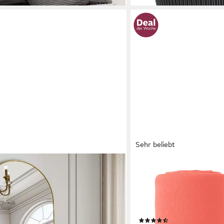
Sehr beliebt
OTTO HOME
oßer Standspiegel mit Metallrahmen
Spannbettlaken PHYSALI
Qualität, 100% Baumwolle,
rundum, (2 Stück), für Ma
 €
Bettlaken, Spannbetttuch, 
(49843)