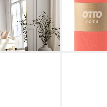
ab 11,19 €
UVP
25,99 €
en bei dir
nur bis Dienstag
(5,60 €/ 1 Stk)
-57%
lieferbar - in 1-2 Werktagen be
+22