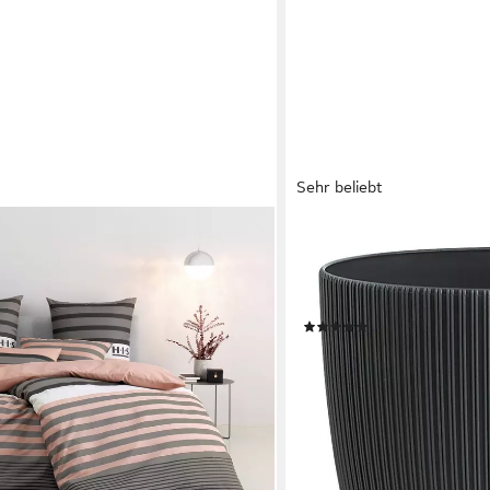
Sehr beliebt
ENGELLAND
non, 2 teilig, gestreifte Bettwäsche
Blumentopf Pflanztopf mit 
e H.I.S by OTTO home
St., robuster PP-Kunststoff
Drainagesystem, direkte B
(129)
ab 2,99 €
UVP
6,99 €
-57%
lieferbar - in 2-3 Werktagen be
en bei dir