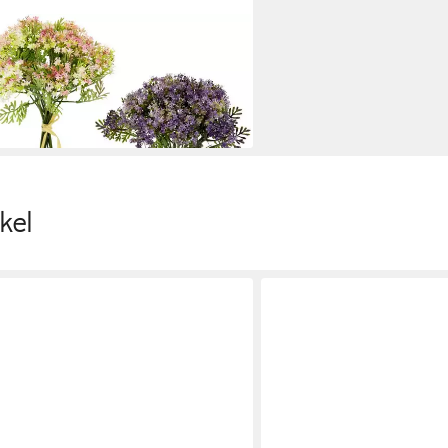
kraut, Blütenbusch
en bei dir
kel