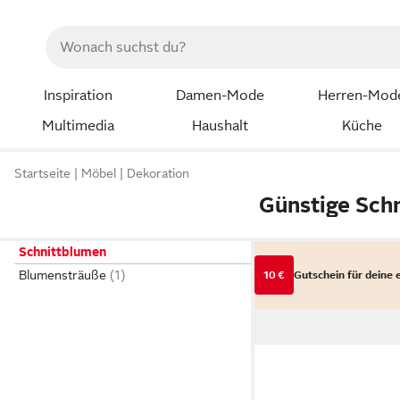
Inspiration
Damen-Mode
Herren-Mod
Multimedia
Haushalt
Küche
Startseite
Möbel
Dekoration
Günstige Sch
Schnittblumen
Blumensträuße
10 €
Gutschein für deine 