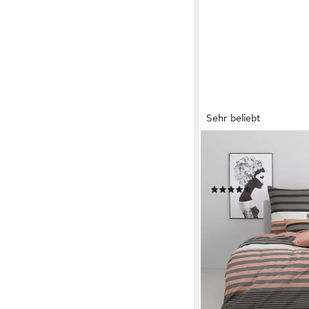
Sehr beliebt
OTTO HOME
Bettwäsche Majoran, Li
in 4 Qualitäten, Mark
(13879)
ab 16,99 €
UVP
35,99 €
-53%
lieferbar - in 1-2 Werktag
+5