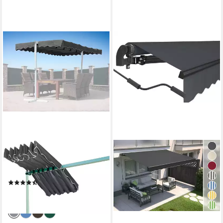
QUICK STAR
Pavillon-Ersatzdach Dubai, für
Terrassendach, 375x225 cm
(15)
79,99 €
lieferbar - in 2-3 Werktagen bei dir