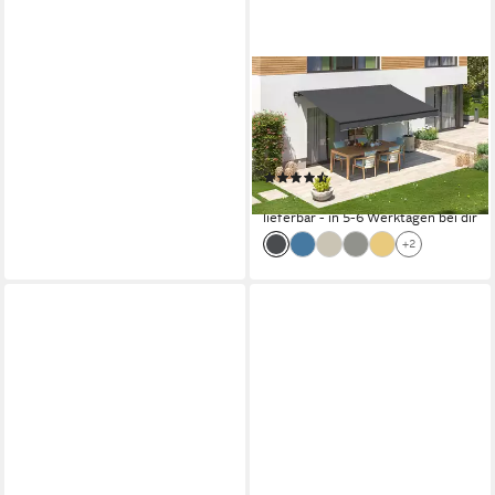
EMPASA
Gelenkarmmarkise "START"
manuelle Markise für Balkon,
Aluminium-Gestell in anthrazit
(32)
ab 243,99 €
lieferbar - in 5-6 Werktagen bei dir
+2