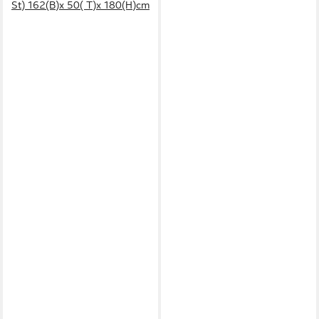
St) 162(B)x 50( T)x 180(H)cm