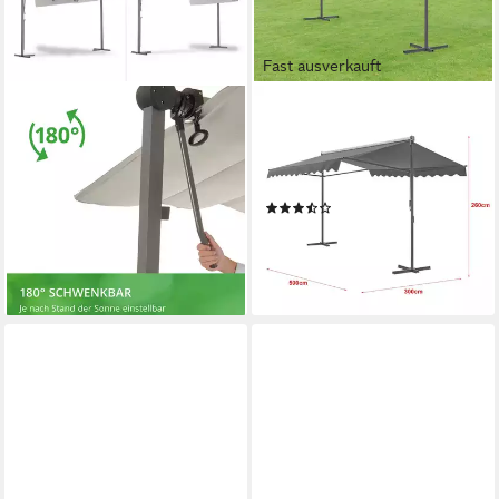
Fast ausverkauft
LECO
PRO.TEC
Standmarkise Pergola
Standmarkise Selenizza
Überdachung Sonnenschutz
freistehende Markise
Pavillon Sonnendach WAVED
500x300x260cm Dunkelgrau
(19)
4x2,5 m 400 x 250 x 220 cm
320,99 €
UVP
426,99 €
ab 479,95 €
UVP
499,95 €
-25%
-4%
lieferbar - in 4-5 Werktagen bei dir
lieferbar - in 6-8 Werktagen bei dir