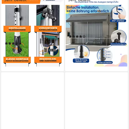
KESSER
FIVMEN
Klemmmarkise Klemmmarkise
Klemmmarkise Balkonmarkise
mit Handkurbel Balkon
mit Handkurbel Balkon ohne
Markise, Balkonmarkise
Bohren Markise
(41)
Markise
ab 60,99 €
UVP
117,98 €
(351)
ab 79,80 €
-48%
lieferbar - in 3-4 Werktagen bei dir
lieferbar - in 5-6 Werktagen bei dir