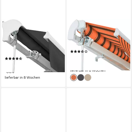
KONIFERA
KONIFERA
Halbkassettenmarkise
Gelenkarmmarkise Almuñécar
Mallorca Premium Markise,
Breite/Ausfall: 295/200 cm,
UV-Schutz, Breite: 500 cm,
Neigungswinkel verstellbar
(11)
Ausfall: 300 cm
147,99 €
UVP
300,34 €
(4)
383,49 €
UVP
956,57 €
-51%
lieferbar in 8 Wochen
-60%
lieferbar in 8 Wochen