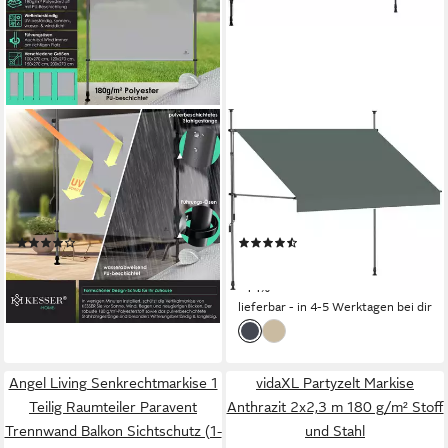
KESSER
KONIFERA
Senkrechtmarkise
Klemmmarkise Torrox mit
Klemmmarkise Ausziehbar
LED-Lichtstreifen
Blickdicht Vertikal Markise mit
Breite/Ausfall: 250/150 cm,
Handkurbel
mit praktischer Handkurbel
(23)
(9)
ab 59,80 €
84,49 €
UVP
150,30 €
lieferbar - in 3-4 Werktagen bei dir
-44%
lieferbar - in 4-5 Werktagen bei dir
Angel Living Senkrechtmarkise 1
vidaXL Partyzelt Markise
Teilig Raumteiler Paravent
Anthrazit 2x2,3 m 180 g/m² Stoff
Trennwand Balkon Sichtschutz (1-
und Stahl