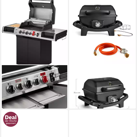
ENDERS®
BURNHARD®
Gasgrill UNIQ 3 IK CRUSTER
Gasgrill
ab 699,00 €
339,00 €
UVP
799,00 €
20,29 €
mtl. in 48 Raten
16,84 €
mtl. in 24 Raten
in 6-7 Werktagen bei dir
-13%
in 9-11 Werktagen bei dir