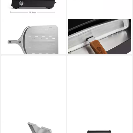
BURNHARD®
BURNHARD®
Gas-Pizzaofen
Gas-Pizzaofen
345,00 €
44,90 €
17,14 €
mtl. in 24 Raten
in 4-5 Werktagen bei dir
in 4-5 Werktagen bei dir