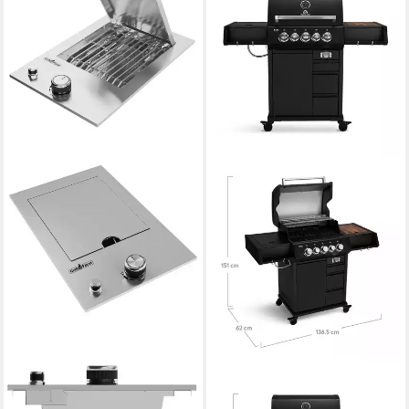
GRILLFÜRST
BURNHARD®
Gasgrill Grillfürst Einbau
Gasgrill EARL 3-Brenner