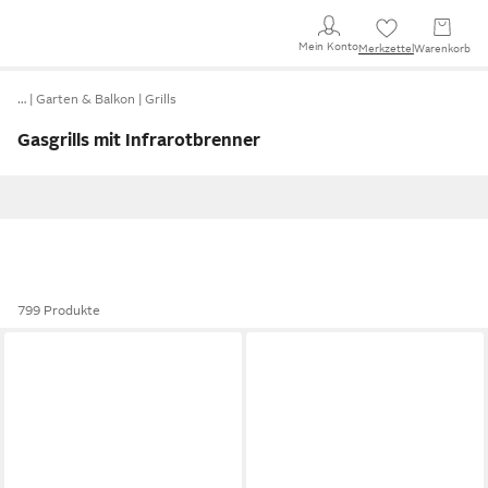
Mein Konto
Merkzettel
Warenkorb
…
Garten & Balkon
Grills
Gasgrills mit Infrarotbrenner
799 Produkte