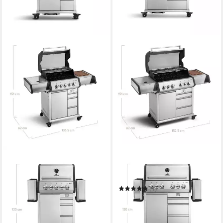
BURNHARD®
BURNHARD®
Gasgrill Earl 3-Brenner
Gasgrill Big EARL 4-Brenner
Edelstahl
Gasgrill Edelstahl
1.499,00 €
(1)
43,52 €
mtl. in 48 Raten
1.439,00 €
1.799,00 €
in 6-7 Werktagen bei dir
nur bis Dienstag
41,78 €
mtl. in 48 Raten