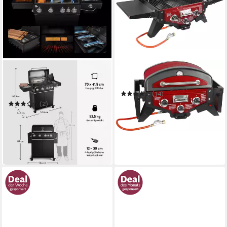
BURNHARD®
EL FUEGO
Gasgrill 4-Brenner, 21,2 kW
Gasgrill Medison rot
Gesamtleistung, Infrarot-
(14)
Keramikbrenner
ab 179,99 €
(2)
16,44 €
mtl. in 12 Raten
759,00 €
949,00 €
in 6-8 Werktagen bei dir
nur bis Dienstag
22,04 €
mtl. in 48 Raten
-20%
in 4-5 Werktagen bei dir