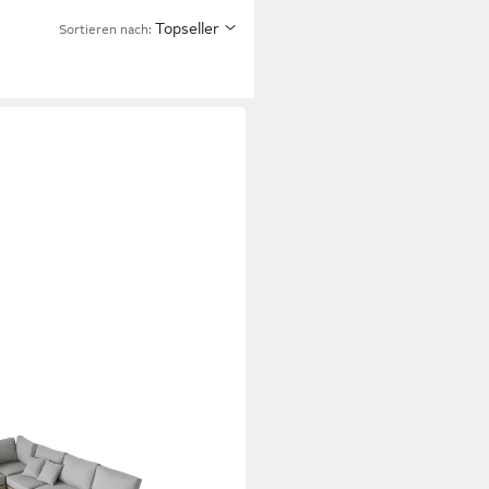
Topseller
Sortieren nach:
ounge set