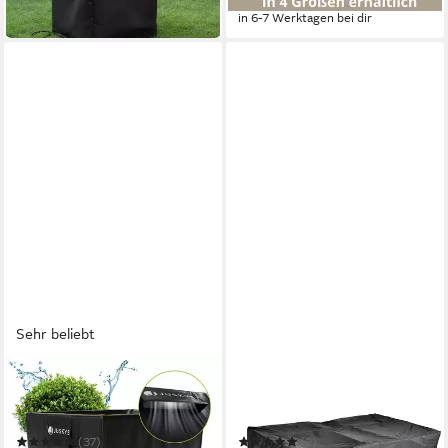
in 2-3 Werktagen bei dir
in 6-7 Werktagen bei dir
Sehr beliebt
JUSKYS
MUCOLA
Gartenmöbel-Schutzhülle
Gartenmöbel-Schutzhülle
CoverSafe Pro
Schutzhülle Plane Abdeckung
Gartenmöbel Abdeckplane
(37)
(2)