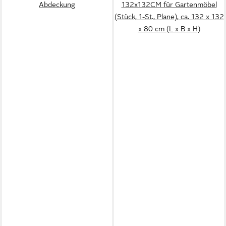
Abdeckung
132x132CM für Gartenmöbel
(Stück, 1-St., Plane), ca. 132 x 132
x 80 cm (L x B x H)