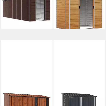
Gerätehaus Braun
Hellbraun 191x130x198 cm
191x555x198 cm Verzinkter
Verzinkter Stah
ab 749,99 €
ab 266,99 €
21,77 €
mtl. in 48 Raten
13,26 €
mtl. in 24 Raten
lieferbar - in 4-5 Werktagen bei dir
lieferbar - in 4-5 Werktagen bei dir