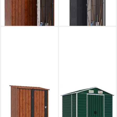
Metall
cm Metall
ab 270,99 €
ab 200,99 €
13,46 €
mtl. in 24 Raten
18,36 €
mtl. in 12 Raten
lieferbar - in 4-5 Werktagen bei dir
lieferbar - in 4-5 Werktagen bei dir