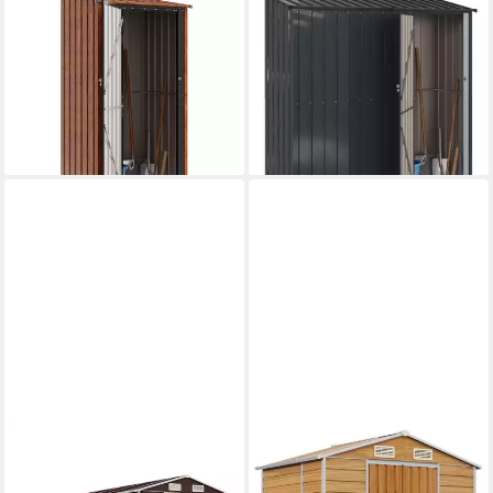
VIDAXL
VIDAXL
Gartenhaus Gartenhütten
Gartenhaus Gartenhütten
Braun 103 x 86 x 200 cm
Anthrazit 203,5 x 73 x 200
Metall
cm Metall
ab 178,99 €
ab 320,99 €
16,35 €
mtl. in 12 Raten
15,94 €
mtl. in 24 Raten
lieferbar - in 4-5 Werktagen bei dir
lieferbar - in 4-5 Werktagen bei dir