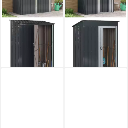
VIDAXL
VIDAXL
Gartenhaus Gartenhütten
Gartenhaus Gartenhütten
Anthrazit 153,5 x 86 x 200
Anthrazit 137 x 81 x 180 cm
cm Metall
Metall
ab 248,99 €
ab 198,99 €
22,74 €
mtl. in 12 Raten
18,17 €
mtl. in 12 Raten
lieferbar - in 4-5 Werktagen bei dir
lieferbar - in 4-5 Werktagen bei dir