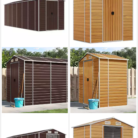
VIDAXL
VIDAXL
Garten-Geräteschrank Braun -
Garten-Geräteschrank 191 x
191 x 555 x 198 cm
130 x 198 cm Gerätehaus