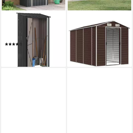
VIDAXL
VIDAXL
Gartenhaus Gartenhütten
Gartenhaus Gartenhaus Braun
Anthrazit 103 x 74 x 200 cm
191 x 300 x 198 cm
Metall
Verzinkter Stahl
(1)
ab 459,99 €
179,99 €
16,50 €
mtl. in 36 Raten
16,44 €
mtl. in 12 Raten
lieferbar - in 4-5 Werktagen bei dir
lieferbar - in 4-5 Werktagen bei dir