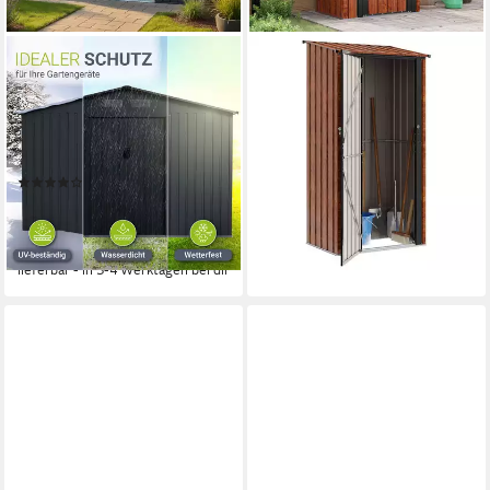
JUSKYS
VIDAXL
Gartenhaus XXL, BxT:
Gartenhaus Gartenhütten
314x282 cm, mit Satteldach,
Braun 103 x 74 x 200 cm
Schiebetür,
Metall
ab 170,99 €
Fundamentrahmen & 14 m³
15,62 €
mtl. in 12 Raten
(4)
lieferbar - in 4-5 Werktagen bei dir
409,99 €
599,99 €
14,71 €
mtl. in 36 Raten
-32%
lieferbar - in 3-4 Werktagen bei dir