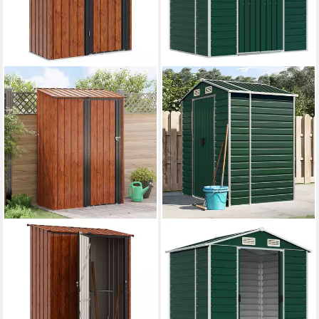
VIDAXL
VIDAXL
Gartenhaus Gartenhütten
Gartenhaus Gerätehaus Grün
Braun 140,5 x 74 x 200 cm
191x130x198 cm Verzinkter
Metall
Stahl
ab 202,99 €
ab 266,99 €
18,54 €
mtl. in 12 Raten
13,26 €
mtl. in 24 Raten