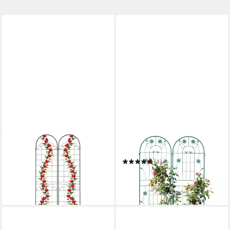
RELAXDAYS
RELAXDAYS
Rankgitter im 2er Set 220
Rankgitter im 2er Set 150 cm
cm
(1)
59,99 €
UVP
99,99 €
39,99 €
UVP
69,99 €
-40%
-43%
in 3-4 Werktagen bei dir
in 3-4 Werktagen bei dir