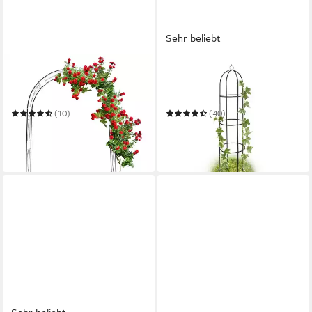
Sehr beliebt
RELAXDAYS
RELAXDAYS
Rosenbogen Rankbogen für
Rankhilfe Rankobelisk aus
Rosen mit Verzierung
Metall 1,9 m
(10)
(40)
44,99 €
16,99 €
UVP
69,99 €
UVP
39,99 €
-36%
-58%
in 3-4 Werktagen bei dir
in 3-4 Werktagen bei dir