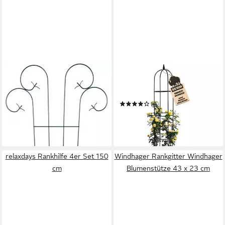
GRÜNER JAN
BIGDEAN
Spalier Metall Blumenspalier
Rosenbogen Rankhilfe 40 x
180 x 70 cm von Grüner Jan
200 cm grün
36,99 €
witterungsbeständig
(5)
in 5-6 Werktagen bei dir
20,99 €
UVP
25,99 €
-19%
in 4-5 Werktagen bei dir
relaxdays Rankhilfe 4er Set 150
Windhager Rankgitter Windhager
cm
Blumenstütze 43 x 23 cm