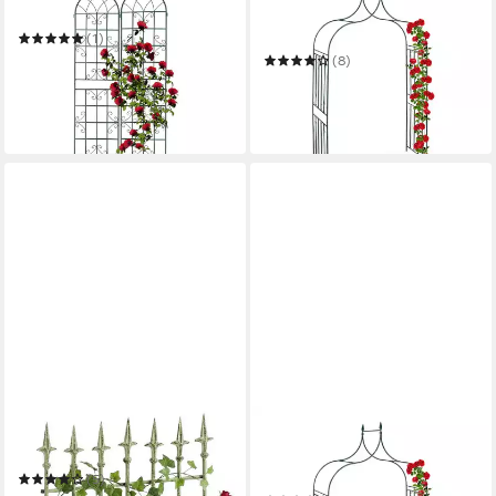
Rankgitter 2er Set 220 cm
Rosenbogen Metall mit
Spitze
(1)
59,99 €
UVP
99,99 €
(8)
49,99 €
UVP
89,99 €
-40%
-44%
in 3-4 Werktagen bei dir
in 3-4 Werktagen bei dir
CLP
RELAXDAYS
Rankgitter Elisa
Rosenbogen Metall mit
Spitze
(5)