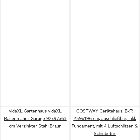
vidaXL Gartenhaus vidaXL
COSTWAY Gerätehaus, BxT:
Rasenmäher Garage 92x97x63
259x196 cm, abschließbar, inkl.
cm Verzinkter Stahl Braun
Fundament, mit 4 Luftschlitzen &
Schiebetür