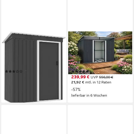
KONIFERA
KONIFERA
Gerätehaus Gartenhaus
Gerätehaus PRIMA, BxT:
Zamora, BxT: 162x86 cm,
250x200 cm, wetterfest und
wetterfest und langlebig,
langlebig, nahezu
nahezu wartungsfrei
wartungsfrei
(17)
(1)
96,99 €
239,99 €
UVP
216,00 €
UVP
556,00 €
21,92 €
mtl. in 12 Raten
-55%
-57%
lieferbar in 2 Wochen
lieferbar in 6 Wochen