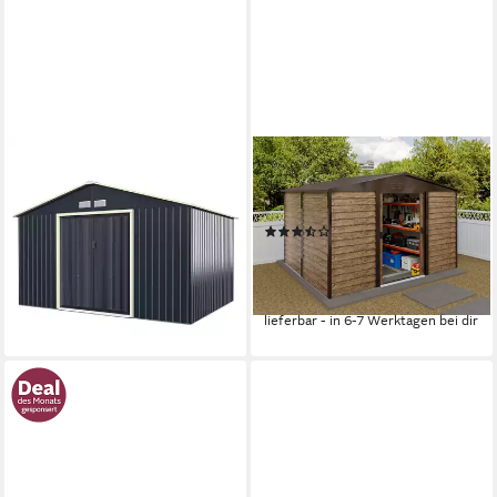
COSTWAY
KONIFERA
Gerätehaus, BxT: 340x255
Gerätehaus Metall, BxT:
cm, (1 St), abschließbar, mit 4
278x197 cm, aus Stahl
(2)
Luftschlitzen & Schiebetür
336,99 €
UVP
640,00 €
ab 569,99 €
UVP
789,99 €
16,74 €
mtl. in 24 Raten
16,55 €
mtl. in 48 Raten
-47%
-28%
lieferbar - in 6-7 Werktagen bei dir
lieferbar - in 3-4 Werktagen bei dir