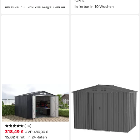
-19%
-34%
lieferbar - in 5-6 Werktagen bei dir
lieferbar in 10 Wochen
KONIFERA
TEPRO
Gerätehaus Gartenhaus
Gerätehaus Flex Shed XL,
Toledo, BxT: 277x259 cm,
BxT: 252,6x181,2 cm, Metall
468,25 €
wetterfest und langlebig,
UVP
599,00 €
16,80 €
mtl. in 36 Raten
nahezu wartungsfrei
-22%
(10)
lieferbar - in 6-8 Werktagen bei dir
318,49 €
UVP
480,00 €
15,82 €
mtl. in 24 Raten