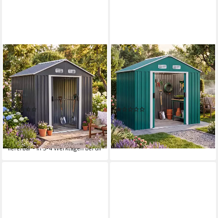
GARDEBRUK
GARDEBRUK
Gerätehaus, BxT: 132x196
Gerätehaus, BxT: 135x200
cm, XL Metall 2m² mit
cm, XL Metall 4m³ mit
Fundament 196x132x188cm
Fundament 200x135x190cm
Schiebetür Anthrazit
Schiebetür Grün
(12)
(2)
186,95 €
219,95 €
219,95 €
17,07 €
mtl. in 12 Raten
20,09 €
mtl. in 12 Raten
lieferbar - in 3-4 Werktagen bei dir
-15%
lieferbar - in 3-4 Werktagen bei dir