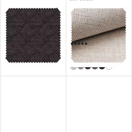
NOVELY®
NOVELY®
Stoff novely® LUSO - Mélange
Stoff MUDAU Grob gewebter
Webstoff - 3-lagig gesteppter
Möbelstoff, Robust, Mélange,
Volumen Möbelstof
Handwebcharakter,
5,99 €
Pflegeleicht, Meterware, 1lfm
(5,99 €/ 1 m)
(33)
lieferbar - in 3-4 Werktagen bei dir
9,99 €
(9,99 €/ 1 m)
lieferbar - in 3-4 Werktagen bei dir
+32