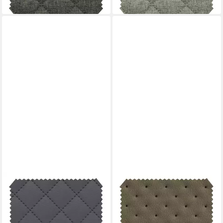
lieferbar - in 3-4 Werktagen bei dir
lieferbar - in 3-4 Werktagen bei dir
NOVELY®
NOVELY®
Stoff SOLTAU Kunstleder - 3-
Stoff SOLTAU Kunstleder - 3-
lagig gesteppter Volumen-
lagig gesteppter Volumen-
Polsterstoff mit Karo-M,
Polsterstoff mit Punkte,