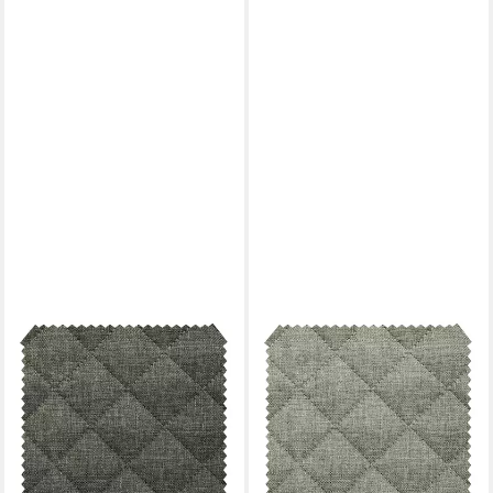
NOVELY®
NOVELY®
Stoff LUSO Möbelstoff 3-lagig
Stoff LUSO Möbelstoff 3-lagig
gesteppter kaschierter
gesteppter kaschierter
Polsterstoff, Gesteppt,
Polsterstoff, Gesteppt,
Robust, Meterware, 1lfm
Robust, Meterware, 1lfm
12,99 €
12,99 €
(12,99 €/ 1 m)
(12,99 €/ 1 m)