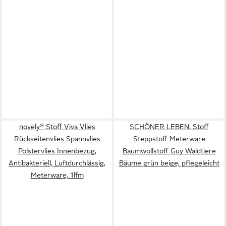
novely® Stoff Viva Vlies
SCHÖNER LEBEN. Stoff
Rückseitenvlies Spannvlies
Steppstoff Meterware
Polstervlies Innenbezug,
Baumwollstoff Guy Waldtiere
Antibakteriell, Luftdurchlässig,
Bäume grün beige, pflegeleicht
Meterware, 1lfm