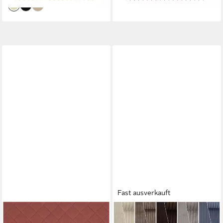
Fast ausverkauft
MADDMA
SWAFING
Stoff Steppstoff Musselin
Stoff grober, gerippter Cord-