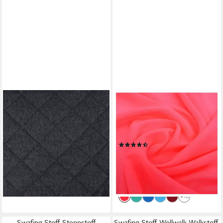
SCHÖNER LEBEN.
JIREX TRADING COMPANY
Stoff Polsterstoff Meterware
Stoff Chiffon Meterware
QUATTRO Filzoptik gesteppt
150cm .br Dekoration
anthrazit 140cm, pflegeleicht
Bekleidung Abendmode
(3)
22,95 €
3,49 €
UVP
7,49 €
(22,95 €/ 1 m)
lieferbar - in 4-5 Werktagen bei dir
(3,49 €/ 1 m)
-53%
lieferbar - in 5-6 Werktagen bei dir
+10
Swafing Stoff Steppstoff
Swafing Stoff Wollwalk Walkstoff,